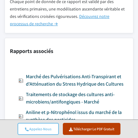
Chaque point de donnée de ce rapport est validé par des
entretiens primaires, une modélisation ascendante véritable et
des vérifications croisées rigoureuses.
Découvrez notre
processus de recherche →
Rapports associés
Marché des Pulvérisations Anti-Transpirant et
d'Atténuation du Stress Hydrique des Cultures
Traitements de stockage des cultures anti-
microbiens/antifongiques - Marché
Aniline et p-Nitrophénol issus du marché de la
synthèse des pesticides
Appelez-Nous
Télécharger Le PDF Gratuit
Marché des engrais spécialisés