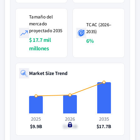
Tamaño del
mercado
TCAC (2026–
proyectado 2035
2035)
$ 17.7 mil
6%
millones
Market Size Trend
2025
2026
2035
$9.9B
$10.5B
$17.7B