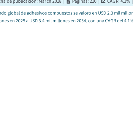
cha de publicación
:
March 2018
|
Páginas
:
210
|
CAGR:
4.1
%
ado global de adhesivos compuestos se valoro en USD 2.3 mil millon
lones en 2025 a USD 3.4 mil millones en 2034, con una CAGR del 4.1%,
do de adhesivos líquidos
cha de publicación
:
March 2024
|
Páginas
:
210
|
CAGR:
3.2
%
ado global de adhesivos liquidos se valoro en USD 42.2 mil millones
lones en 2025 a USD 57.9 mil millones en 2034....
do de adhesivos autorreparables de Alemania
cha de publicación
:
September 2025
|
Páginas
:
210
|
CAGR:
8