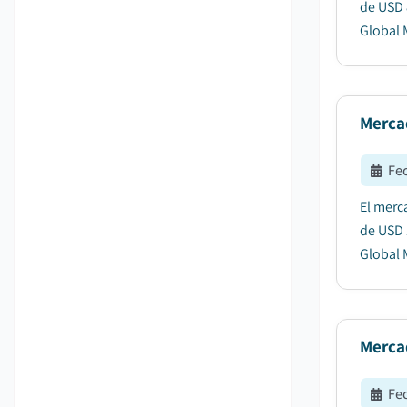
de USD 
Global M
Mercad
Fe
El merc
de USD 
Global M
Merca
Fe