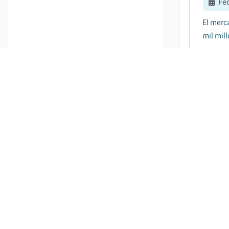
Fe
El merc
mil mil
Merca
Fe
El merc
mil mil
Merca
Fe