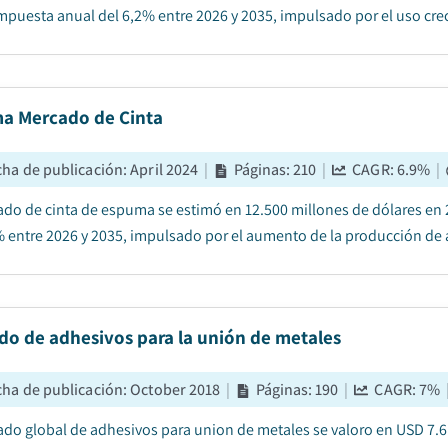
mpuesta anual del 6,2% entre 2026 y 2035, impulsado por el uso cre
a Mercado de Cinta
cha de publicación
:
April 2024
|
Páginas
:
210
|
CAGR:
6.9
%
|
ado de cinta de espuma se estimó en 12.500 millones de dólares en 
% entre 2026 y 2035, impulsado por el aumento de la producción de au
do de adhesivos para la unión de metales
cha de publicación
:
October 2018
|
Páginas
:
190
|
CAGR:
7
%
ado global de adhesivos para union de metales se valoro en USD 7.6