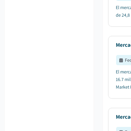
El merc
de 24,8
Merca
Fe
El merc
16.7 mi
Market I
Merca