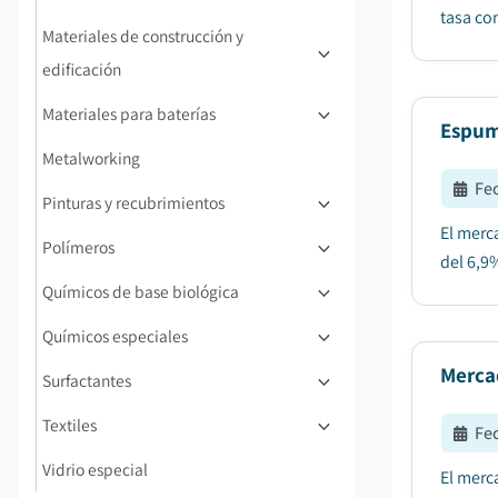
tasa co
Materiales de construcción y
edificación
Materiales para baterías
Espum
Metalworking
Fe
Pinturas y recubrimientos
El merc
Polímeros
del 6,9
Químicos de base biológica
Químicos especiales
Merca
Surfactantes
Textiles
Fe
Vidrio especial
El merc