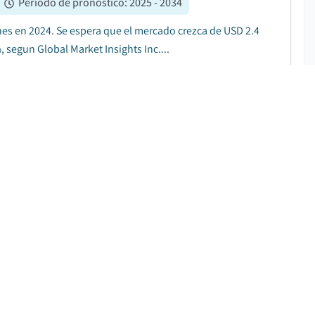
|
Período de pronóstico
:
2025 - 2034
es en 2024. Se espera que el mercado crezca de USD 2.4
 segun Global Market Insights Inc....
DESCARGAR PDF GRATIS
|
Período de pronóstico
:
2025 - 2034
 en 2024. Se espera que el mercado crezca de USD 43.7
DESCARGAR PDF GRATIS
.2
%
|
Período de pronóstico
:
2025 - 2034