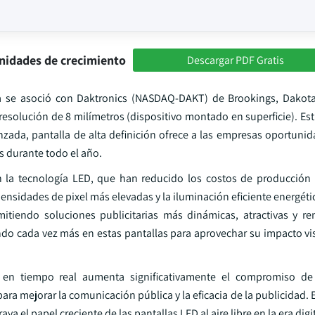
nidades de crecimiento
Descargar PDF Gratis
a se asoció con Daktronics (NASDAQ-DAKT) de Brookings, Dakota 
 resolución de 8 milímetros (dispositivo montado en superficie). E
nzada, pantalla de alta definición ofrece a las empresas oportuni
s durante todo el año.
 en la tecnología LED, que han reducido los costos de producción
ensidades de pixel más elevadas y la iluminación eficiente energét
rmitiendo soluciones publicitarias más dinámicas, atractivas y r
endo cada vez más en estas pantallas para aprovechar su impacto vi
es en tiempo real aumenta significativamente el compromiso de 
ra mejorar la comunicación pública y la eficacia de la publicidad. 
 el papel creciente de las pantallas LED al aire libre en la era digit