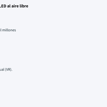
ED al aire libre
l millones
al (VR).