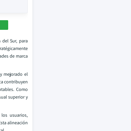
del Sur, para
stratégicamente
dades de marca
 y mejorado el
ica contribuyen
entables. Como
sual superior y
los usuarios,
Esta alineación
al.