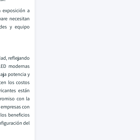
a exposición a
ware necesitan
udes y equipo
dad, reflejando
 LED modernas
aja potencia y
cen los costos
icantes están
promiso con la
s empresas con
los beneficios
nfiguración del