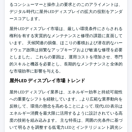
るコンシューマーと操作上の要求とのこのアライメントは、
デジタル時代に屋外LEDディスプレイの拡大の役割をアンダ
ースコアします。
屋外LEDディスプレイ市場は、厳しい環境条件にさらされる
権利を有する実質的なメンテナンスと修理の課題に直面して
います。 天候関連の損傷、ほこりの蓄積および潜在的なハー
ドウェア故障は頻繁なアップキープおよび敏速な修理を必要
としました。 これらの要因は、運用コストを増加させ、専門
的スキルと機器を必要とし、長期的なメンテナンスと全体的
な市場効率に影響を与える。
屋外LED ディスプレイ市場 トレンド
屋外LEDディスプレイ業界は、エネルギー効率と持続可能性
への重要なシフトを経験しています。, より広範な業界動向を
反映して、環境の懸念を高めることによって. 現代LED表示は
エネルギー消費を最大限に活用するように設計されている高
度の技術を組み込みます。 主な特長は、周囲の光条件に基づ
いて明るさを調整する低電力LEDとインテリジェント調光シ