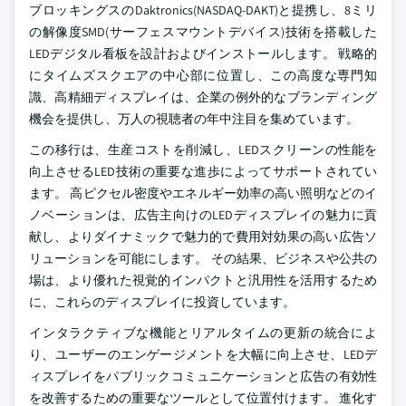
ブロッキングスのDaktronics(NASDAQ-DAKT)と提携し、8ミリ
の解像度SMD(サーフェスマウントデバイス)技術を搭載した
LEDデジタル看板を設計およびインストールします。 戦略的
にタイムズスクエアの中心部に位置し、この高度な専門知
識、高精細ディスプレイは、企業の例外的なブランディング
機会を提供し、万人の視聴者の年中注目を集めています。
この移行は、生産コストを削減し、LEDスクリーンの性能を
向上させるLED技術の重要な進歩によってサポートされてい
ます。 高ピクセル密度やエネルギー効率の高い照明などのイ
ノベーションは、広告主向けのLEDディスプレイの魅力に貢
献し、よりダイナミックで魅力的で費用対効果の高い広告ソ
リューションを可能にします。 その結果、ビジネスや公共の
場は、より優れた視覚的インパクトと汎用性を活用するため
に、これらのディスプレイに投資しています。
インタラクティブな機能とリアルタイムの更新の統合によ
り、ユーザーのエンゲージメントを大幅に向上させ、LEDデ
ィスプレイをパブリックコミュニケーションと広告の有効性
を改善するための重要なツールとして位置付けます。 進化す