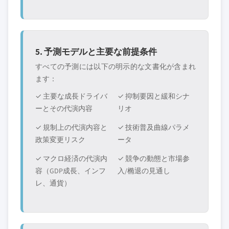
5. 予測モデルと主要な前提条件
すべての予測には以下の明示的な文書化が含まれ
ます：
✓ 主要な成長ドライバ
✓ 抑制要因と緩和シナ
ーとその代演内容
リオ
✓ 規制上の代演内容と
✓ 技術普及曲線パラメ
政策変更リスク
ータ
✓ マクロ経済の代演内
✓ 競争の動態と市場参
容（GDP成長、インフ
入/椭退の見通し
レ、通貨）