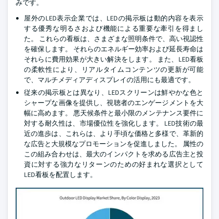
みです。
屋外のLED表示企業では、LEDの掲示板は動的内容を表示
する優秀な明るさおよび機能による重要な牽引を得まし
た。 これらの看板は、さまざまな照明条件で、高い視認性
を確保します。 それらのエネルギー効率および延長寿命は
それらに費用効果が大きい解決をします。 また、LED看板
の柔軟性により、リアルタイムコンテンツの更新が可能
で、マルチメディアディスプレイの活用にも最適です。
従来の掲示板とは異なり、LEDスクリーンは鮮やかな色と
シャープな画像を提供し、視聴者のエンゲージメントを大
幅に高めます。 悪天候条件と最小限のメンテナンス要件に
対する耐久性は、市場優位性を強化します。 LED技術の最
近の進歩は、これらは、より手頃な価格と多様で、革新的
な広告と大規模なプロモーションを促進しました。 属性の
この組み合わせは、最大のインパクトを求める広告主と投
資に対する強力なリターンのための好まれな選択として
LED看板を配置します。