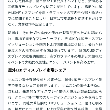
尽力した日本は、都市部や主要公共イベントなど、活気ある
高解像度ディスプレイを幅広く展開しています。 戦略的に屋
外LEDディスプレイを高トラフィックの市内中心部と輸送ハ
ブに展開することにより、日本は市場成長を促進するだけで
なく、業界標準を設定します。
韓国は、その技術の進歩と優れた製造品質のために認めら
れ、市場で重要なプレーヤーです。 先進的なLEDディスプレ
イソリューションを国内および国際市場に供給し、優れた解
像度と耐久性で生産する国は優れています。 韓国のLEDディ
スプレイの戦略的展開は、高プロファイルの場所と大規模な
イベントで大幅に視認性とエンゲージメントを高めます。
屋外LED ディスプレイ市場シェア
サムスン電子有限公司とLG電子は、屋外LEDディスプレイ業
界で重要なシェアを保持します。 サムスンの電子工学Co.、
当社は、先進的なディスプレイ技術と優れた製品に認めら
れ、グローバル市場でのリーディングポジションを保有して
います。 同社の革新的なLEDソリューションは、優れた明る
さ、精密なカラー精度、および堅牢な耐久性を提供し、多様