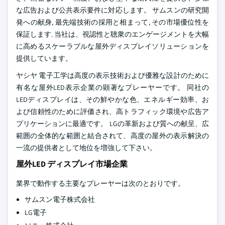
な広告および公共表示要件に対応します。 サムスンの研究開
発への献身, 最先端技術の採用と相まって, その市場優位性を
保証します. 当社は、視認性と聴衆のエンゲージメントを大幅
に高めるスケーラブルな屋外ディスプレイソリューションを
提供しています。
ヤシヤ 電子工学は高度の表示技術および優雅な設計のために
有名な屋外LED表示企業の顕著なプレーヤーです。 同社の
LEDディスプレイは、その鮮やかな色、エネルギー効率、お
よび信頼性のために評価され、高トラフィック環境や広告ア
プリケーションに最適です。 LGの革新および質への献呈、広
範囲の全体的な範囲と結合されて、高度の屋外の表示解決の
一流の提供者として地位を増強して下さい。
屋外LED ディスプレイ市場企業
業界で動作する主要なプレーヤーは次のとおりです。
サムスン電子株式会社
LG電子