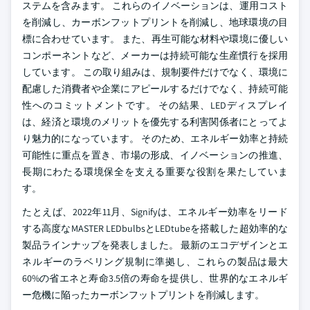
ステムを含みます。 これらのイノベーションは、運用コスト
を削減し、カーボンフットプリントを削減し、地球環境の目
標に合わせています。 また、再生可能な材料や環境に優しい
コンポーネントなど、メーカーは持続可能な生産慣行を採用
しています。 この取り組みは、規制要件だけでなく、環境に
配慮した消費者や企業にアピールするだけでなく、持続可能
性へのコミットメントです。 その結果、LEDディスプレイ
は、経済と環境のメリットを優先する利害関係者にとってよ
り魅力的になっています。 そのため、エネルギー効率と持続
可能性に重点を置き、市場の形成、イノベーションの推進、
長期にわたる環境保全を支える重要な役割を果たしていま
す。
たとえば、2022年11月、Signifyは、エネルギー効率をリード
する高度なMASTER LEDbulbsとLEDtubeを搭載した超効率的な
製品ラインナップを発表しました。 最新のエコデザインとエ
ネルギーのラベリング規制に準拠し、これらの製品は最大
60%の省エネと寿命3.5倍の寿命を提供し、世界的なエネルギ
ー危機に陥ったカーボンフットプリントを削減します。