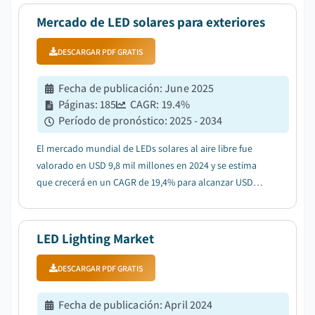
un volumen de 5.73 mil millones de unidad...
Mercado de LED solares para exteriores
DESCARGAR PDF GRATIS
Fecha de publicación
:
June 2025
Páginas
:
185
CAGR:
19.4
%
Período de pronóstico
:
2025 - 2034
El mercado mundial de LEDs solares al aire libre fue
valorado en USD 9,8 mil millones en 2024 y se estima
que crecerá en un CAGR de 19,4% para alcanzar USD
57,1 mil millones en 2034....
LED Lighting Market
DESCARGAR PDF GRATIS
Fecha de publicación
:
April 2024