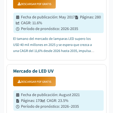
DESCARGAR PDF GRATIS
Fecha de publicación
:
May 2017
Páginas
:
280
CAGR:
11.6
%
Período de pronóstico
:
2026-2035
El tamano del mercado de lamparas LED supero los
USD 40 mil millones en 2025 y se espera que crezca a
una CAGR del 11,6% desde 2026 hasta 2035, impulsado
por la creciente demanda de iluminacion inteligente y
conectada....
Mercado de LED UV
DESCARGAR PDF GRATIS
Fecha de publicación
:
August 2021
Páginas
:
170
CAGR:
23.5
%
Período de pronóstico
:
2026–2035