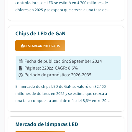
controladores de LED se estimó en 4.700 millones de
dólares en 2025 y se espera que crezca a una tasa de
crecimiento anual compuesto (CAGR) del 9,4% entre
2026 y 2035, impulsado por la creciente adopción de la
iluminación LED en espacios residenciales, co...
Chips de LED de GaN
DESCARGAR PDF GRATIS
Fecha de publicación
:
September 2024
Páginas
:
220
CAGR:
8.6
%
Período de pronóstico
:
2026-2035
El mercado de chips LED de GaN se valoró en 32.400
millones de dólares en 2025 y se estima que crezca a
una tasa compuesta anual de más del 8,6% entre 2026
y 2035, impulsado por la creciente adopción de micro-
LED en pantallas premium....
Mercado de lámparas LED