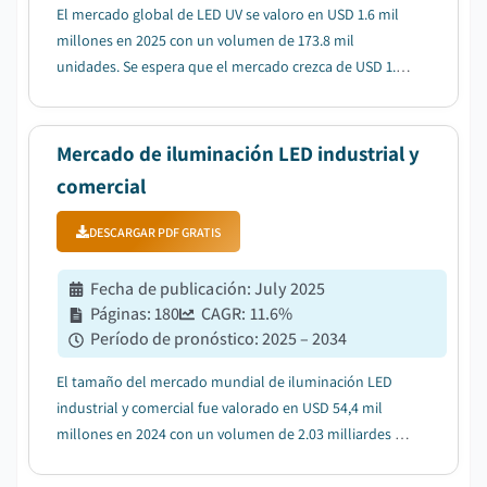
El mercado global de LED UV se valoro en USD 1.6 mil
millones en 2025 con un volumen de 173.8 mil
unidades. Se espera que el mercado crezca de USD 1.9
mil millones en 2026 a USD 4.6 mil millones para 2031 y
USD 12.4 mil millones para 2035 con un volumen de
1220.8 mil unidades, creciendo a una tasa d...
Mercado de iluminación LED industrial y
comercial
DESCARGAR PDF GRATIS
Fecha de publicación
:
July 2025
Páginas
:
180
CAGR:
11.6
%
Período de pronóstico
:
2025 – 2034
El tamaño del mercado mundial de iluminación LED
industrial y comercial fue valorado en USD 54,4 mil
millones en 2024 con un volumen de 2.03 milliardes de
unidades y proyectado para alcanzar USD 103,1 mil
millones en 2030 y USD 162,1 mil millones en 2034 con