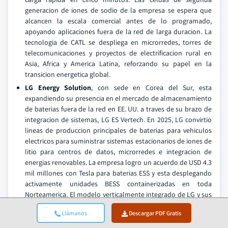
generacion de iones de sodio de la empresa se espera que
alcancen la escala comercial antes de lo programado,
apoyando aplicaciones fuera de la red de larga duracion. La
tecnologia de CATL se despliega en microrredes, torres de
telecomunicaciones y proyectos de electrificacion rural en
Asia, Africa y America Latina, reforzando su papel en la
transicion energetica global.
LG Energy Solution
, con sede en Corea del Sur, esta
expandiendo su presencia en el mercado de almacenamiento
de baterias fuera de la red en EE. UU. a traves de su brazo de
integracion de sistemas, LG ES Vertech. En 2025, LG convirtio
lineas de produccion principales de baterias para vehiculos
electricos para suministrar sistemas estacionarios de iones de
litio para centros de datos, microrredes e integracion de
energias renovables. La empresa logro un acuerdo de USD 4.3
mil millones con Tesla para baterias ESS y esta desplegando
activamente unidades BESS containerizadas en toda
Norteamerica. El modelo verticalmente integrado de LG y sus
modulos avanzados de LFP apoyan soluciones escalables
Llámanos
Descargar PDF Gratis
fuera de la red para uso residencial, comercial e industrial,
mejorando la independencia energetica y la resiliencia de la