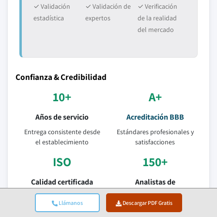
✓ Validación
✓ Validación de
✓ Verificación
estadística
expertos
de la realidad
del mercado
Confianza & Credibilidad
10+
A+
Años de servicio
Acreditación BBB
Entrega consistente desde
Estándares profesionales y
el establecimiento
satisfacciones
ISO
150+
Calidad certificada
Analistas de
investigación
Empresa certificada ISO
Llámanos
Descargar PDF Gratis
9001-2015
En más de 10 sectores