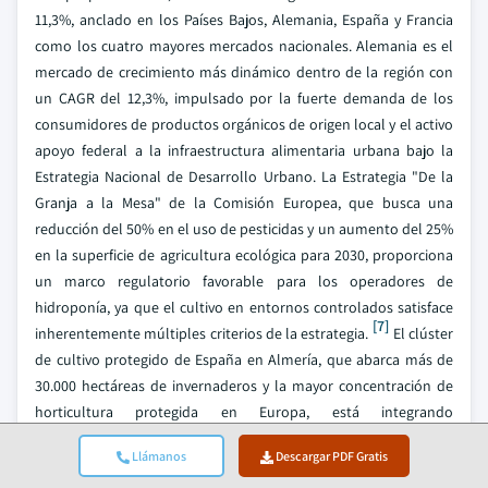
11,3%, anclado en los Países Bajos, Alemania, España y Francia
como los cuatro mayores mercados nacionales. Alemania es el
mercado de crecimiento más dinámico dentro de la región con
un CAGR del 12,3%, impulsado por la fuerte demanda de los
consumidores de productos orgánicos de origen local y el activo
apoyo federal a la infraestructura alimentaria urbana bajo la
Estrategia Nacional de Desarrollo Urbano. La Estrategia "De la
Granja a la Mesa" de la Comisión Europea, que busca una
reducción del 50% en el uso de pesticidas y un aumento del 25%
en la superficie de agricultura ecológica para 2030, proporciona
un marco regulatorio favorable para los operadores de
hidroponía, ya que el cultivo en entornos controlados satisface
[7]
inherentemente múltiples criterios de la estrategia.
El clúster
de cultivo protegido de España en Almería, que abarca más de
30.000 hectáreas de invernaderos y la mayor concentración de
horticultura protegida en Europa, está integrando
progresivamente sistemas de sustratos hidropónicos a medida
Llámanos
Descargar PDF Gratis
que la degradación del suelo por el cultivo intensivo reduce la