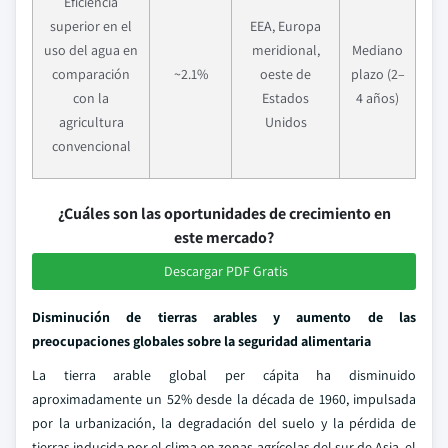
Eficiencia
superior en el
EEA, Europa
uso del agua en
meridional,
Mediano
comparación
~2.1%
oeste de
plazo (2–
con la
Estados
4 años)
agricultura
Unidos
convencional
¿Cuáles son las oportunidades de crecimiento en
este mercado?
Descargar PDF Gratis
Disminución de tierras arables y aumento de las
preocupaciones globales sobre la seguridad alimentaria
La tierra arable global per cápita ha disminuido
aproximadamente un 52% desde la década de 1960, impulsada
por la urbanización, la degradación del suelo y la pérdida de
tierras inducida por el clima en zonas agrícolas del sur de Asia, el