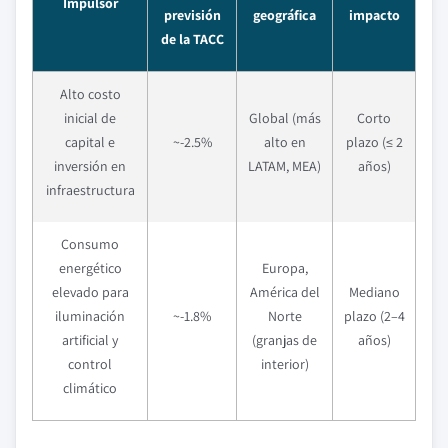
Impulsor
previsión
geográfica
impacto
de la TACC
Alto costo
inicial de
Global (más
Corto
capital e
~-2.5%
alto en
plazo (≤ 2
inversión en
LATAM, MEA)
años)
infraestructura
Consumo
energético
Europa,
elevado para
América del
Mediano
iluminación
~-1.8%
Norte
plazo (2–4
artificial y
(granjas de
años)
control
interior)
climático