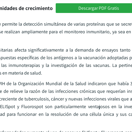
nidades de crecimiento
Descargar PDF Gratis
 permite la detección simultánea de varias proteínas que se secr
e realizan ampliamente para el monitoreo inmunitario, ya sea en 
itarias afecta significativamente a la demanda de ensayos tant
respuestas específicas de los antígenos a la vacunación adoptadas 
e las inmunoterapias y la investigación de las vacunas. La pertin
 en materia de salud.
 VIH de la Organización Mundial de la Salud indicaron que había 
e de relieve la razón de las infecciones crónicas que requerían i
reciente de tuberculosis, cáncer y nuevas infecciones virales que 
LISpot y Fluorospot son particularmente ventajosos en la inve
dad para funcionar en la resolución de una célula única y sus 