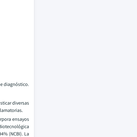
de diagnóstico.
ticar diversas
lamatorias.
orpora ensayos
Biotecnológica
 94% (NCBI). La