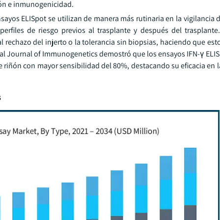
ión e inmunogenicidad.
ayos ELISpot se utilizan de manera más rutinaria en la vigilancia d
erfiles de riesgo previos al trasplante y después del trasplante.
al rechazo del injerto o la tolerancia sin biopsias, haciendo que e
nal Journal of Immunogenetics demostró que los ensayos IFN-γ ELIS
 riñón con mayor sensibilidad del 80%, destacando su eficacia en l
s