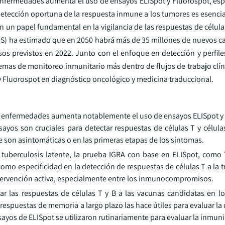
 enfermedades aumenta el uso de ensayos ELISpot y Fluorospot, es
etección oportuna de la respuesta inmune a los tumores es esencia
 un papel fundamental en la vigilancia de las respuestas de célula
MS) ha estimado que en 2050 habrá más de 35 millones de nuevos ca
s previstos en 2022. Junto con el enfoque en detección y perfile
emas de monitoreo inmunitario más dentro de flujos de trabajo clín
y Fluorospot en diagnóstico oncológico y medicina traduccional.
de enfermedades aumenta notablemente el uso de ensayos ELISpot y
sayos son cruciales para detectar respuestas de células T y célula
e son asintomáticas o en las primeras etapas de los síntomas.
 tuberculosis latente, la prueba IGRA con base en ELISpot, como
mo especificidad en la detección de respuestas de células T a la t
tervención activa, especialmente entre los inmunocompromisos.
r las respuestas de células T y B a las vacunas candidatas en l
respuestas de memoria a largo plazo las hace útiles para evaluar la
ayos de ELISpot se utilizaron rutinariamente para evaluar la inmun