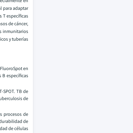
pecialmente en
l para adaptar
s T específicas
sos de cáncer,
s inmunitarios
icos y tuberías
 FluoroSpot en
s B específicas
 T-SPOT. TB de
uberculosis de
os procesos de
 durabilidad de
idad de células