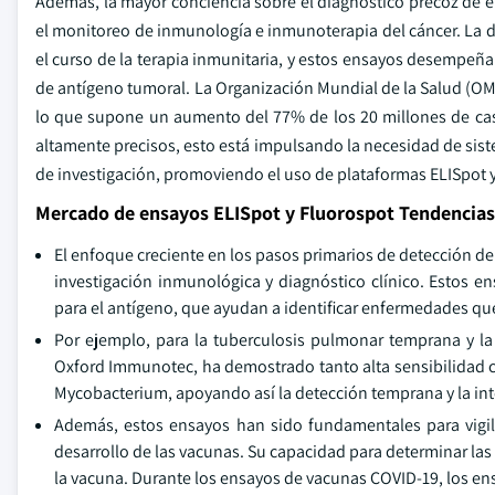
Además, la mayor conciencia sobre el diagnóstico precoz de
el monitoreo de inmunología e inmunoterapia del cáncer. La d
el curso de la terapia inmunitaria, y estos ensayos desempeñan
de antígeno tumoral. La Organización Mundial de la Salud (O
lo que supone un aumento del 77% de los 20 millones de caso
altamente precisos, esto está impulsando la necesidad de sist
de investigación, promoviendo el uso de plataformas ELISpot 
Mercado de ensayos ELISpot y Fluorospot Tendencias
El enfoque creciente en los pasos primarios de detección 
investigación inmunológica y diagnóstico clínico. Estos en
para el antígeno, que ayudan a identificar enfermedades qu
Por ejemplo, para la tuberculosis pulmonar temprana y la
Oxford Immunotec, ha demostrado tanto alta sensibilidad co
Mycobacterium, apoyando así la detección temprana y la in
Además, estos ensayos han sido fundamentales para vigila
desarrollo de las vacunas. Su capacidad para determinar las 
la vacuna. Durante los ensayos de vacunas COVID-19, los ens