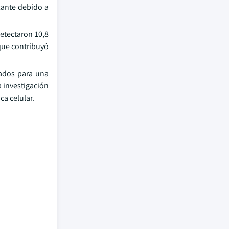
lante debido a
etectaron 10,8
 que contribuyó
ñados para una
a investigación
ca celular.