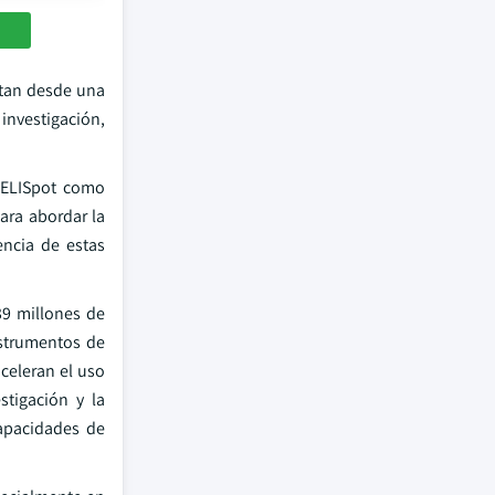
etan desde una
investigación,
o ELISpot como
para abordar la
encia de estas
39 millones de
nstrumentos de
aceleran el uso
stigación y la
capacidades de