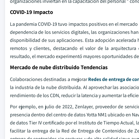
organizaciones inviertan en la capacitación del personal " co
COVID-19 Impacto
La pandemia COVID-19 tuvo impactos positivos en el mercado de
dependencia de los servicios digitales, las organizaciones han
disponibilidad de sus aplicaciones. Esta adopción acelerada
remotos y clientes, destacando el valor de la arquitectura
resultado, el mercado experimentó mayores oportunidades de
Mercado de nube distribuido Tendencias
Colaboraciones destinadas a mejorar
Redes de entrega de co
la industria de la nube distribuida. Al aprovechar las asociaci
rendimiento de los CDN, reducir la latencia y aumentar la efici
Por ejemplo, en julio de 2022, Zenlayer, proveedor de servic
presencia dentro del centro de datos Yotta NM1 ubicado en Nav
de datos Tier IV certificado por el Instituto de Tiempo Actual, 
facilitar la entrega de la Red de Entrega de Contenidos de Z
entrega de contenidos sin costuras y de alta calidad sigue a