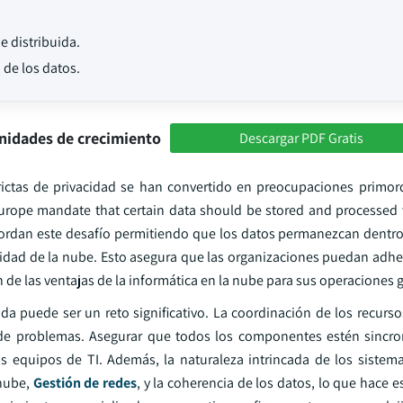
e distribuida.
 de los datos.
nidades de crecimiento
Descargar PDF Gratis
ictas de privacidad se han convertido en preocupaciones primord
rope mandate that certain data should be stored and processed w
bordan este desafío permitiendo que los datos permanezcan dentro 
bilidad de la nube. Esto asegura que las organizaciones puedan adh
 de las ventajas de la informática en la nube para sus operaciones 
ida puede ser un reto significativo. La coordinación de los recurs
n de problemas. Asegurar que todos los componentes estén sincr
 equipos de TI. Además, la naturaleza intrincada de los sistema
 nube,
Gestión de redes
, y la coherencia de los datos, lo que hace e