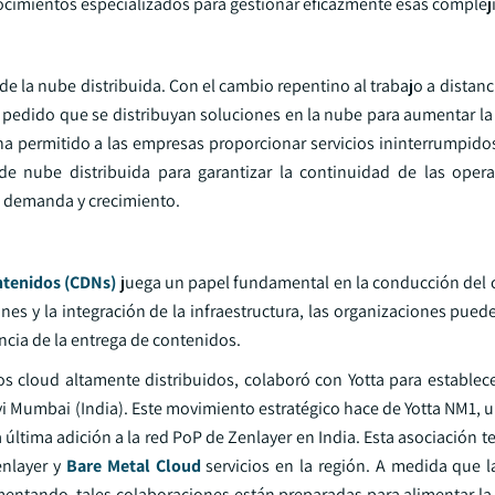
nocimientos especializados para gestionar eficazmente esas complej
 la nube distribuida. Con el cambio repentino al trabajo a distanc
 pedido que se distribuyan soluciones en la nube para aumentar la r
 ha permitido a las empresas proporcionar servicios ininterrumpid
 de nube distribuida para garantizar la continuidad de las ope
 demanda y crecimiento.
ntenidos (CDNs)
juega un papel fundamental en la conducción del 
ones y la integración de la infraestructura, las organizaciones pued
encia de la entrega de contenidos.
ios cloud altamente distribuidos, colaboró con Yotta para establec
i Mumbai (India). Este movimiento estratégico hace de Yotta NM1, u
la última adición a la red PoP de Zenlayer en India. Esta asociación t
enlayer y
Bare Metal Cloud
servicios en la región. A medida que
umentando, tales colaboraciones están preparadas para alimentar la