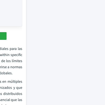
iales para las
ithin specific
de los límites
erirse a normas
globales.
os en múltiples
onizados y que
s distribuidos
sencial que las