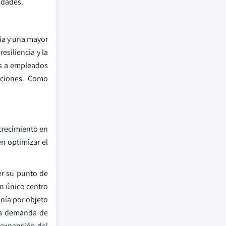
idades.
ia y una mayor
esiliencia y la
os a empleados
raciones. Como
crecimiento en
en optimizar el
er su punto de
n único centro
enía por objeto
 la demanda de
 expansión del