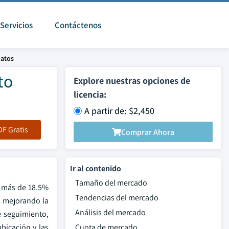
Servicios
Contáctenos
datos
to
Explore nuestras opciones de
licencia:
A partir de: $2,450
F Gratis
Comprar Ahora
Ir al contenido
Tamaño del mercado
e más de 18.5%
Tendencias del mercado
os mejorando la
Análisis del mercado
e seguimiento,
ubicación y las
Cuota de mercado