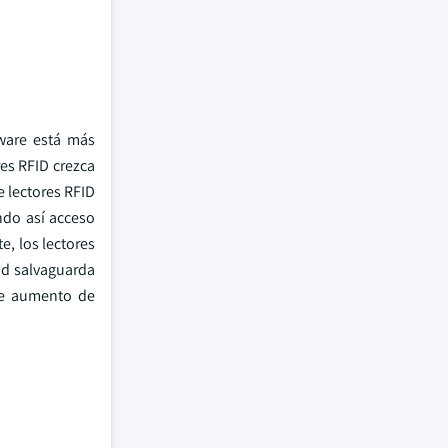
ware está más
es RFID crezca
e lectores RFID
ndo así acceso
e, los lectores
ad salvaguarda
 de aumento de