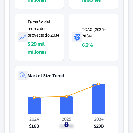
Tamaño del
mercado
TCAC (2025–
proyectado 2034
2034)
$ 29 mil
6.2%
millones
Market Size Trend
2024
2025
2034
$16B
$16.9B
$29B