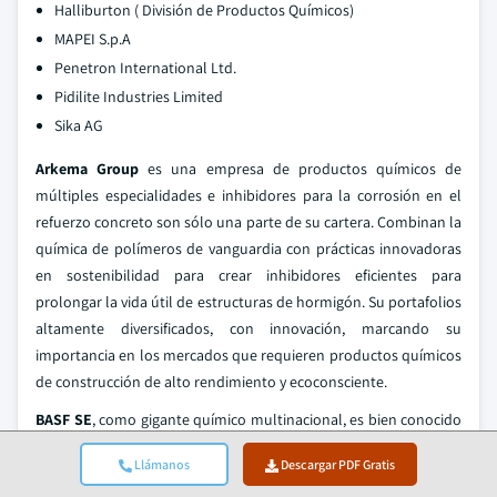
Halliburton ( División de Productos Químicos)
MAPEI S.p.A
Penetron International Ltd.
Pidilite Industries Limited
Sika AG
Arkema Group
es una empresa de productos químicos de
múltiples especialidades e inhibidores para la corrosión en el
refuerzo concreto son sólo una parte de su cartera. Combinan la
química de polímeros de vanguardia con prácticas innovadoras
en sostenibilidad para crear inhibidores eficientes para
prolongar la vida útil de estructuras de hormigón. Su portafolios
altamente diversificados, con innovación, marcando su
importancia en los mercados que requieren productos químicos
de construcción de alto rendimiento y ecoconsciente.
BASF SE
, como gigante químico multinacional, es bien conocido
por sus soluciones innovadoras ofrecidas en muchas industrias y
Llámanos
Descargar PDF Gratis
también en productos químicos de construcción. La empresa