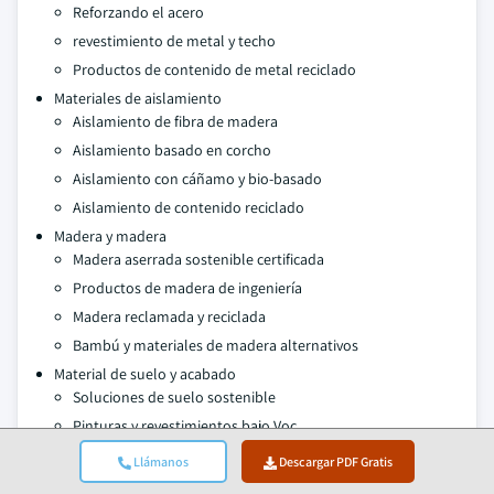
Reforzando el acero
revestimiento de metal y techo
Productos de contenido de metal reciclado
Materiales de aislamiento
Aislamiento de fibra de madera
Aislamiento basado en corcho
Aislamiento con cáñamo y bio-basado
Aislamiento de contenido reciclado
Madera y madera
Madera aserrada sostenible certificada
Productos de madera de ingeniería
Madera reclamada y reciclada
Bambú y materiales de madera alternativos
Material de suelo y acabado
Soluciones de suelo sostenible
Pinturas y revestimientos bajo Voc
Tejas y superficies de contenido reciclado
Llámanos
Descargar PDF Gratis
Materiales de acabado basados en biotecnología