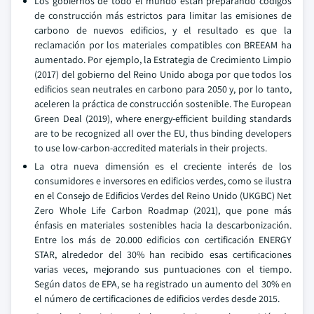
Los gobiernos de todo el mundo están preparando códigos
de construcción más estrictos para limitar las emisiones de
carbono de nuevos edificios, y el resultado es que la
reclamación por los materiales compatibles con BREEAM ha
aumentado. Por ejemplo, la Estrategia de Crecimiento Limpio
(2017) del gobierno del Reino Unido aboga por que todos los
edificios sean neutrales en carbono para 2050 y, por lo tanto,
aceleren la práctica de construcción sostenible. The European
Green Deal (2019), where energy-efficient building standards
are to be recognized all over the EU, thus binding developers
to use low-carbon-accredited materials in their projects.
La otra nueva dimensión es el creciente interés de los
consumidores e inversores en edificios verdes, como se ilustra
en el Consejo de Edificios Verdes del Reino Unido (UKGBC) Net
Zero Whole Life Carbon Roadmap (2021), que pone más
énfasis en materiales sostenibles hacia la descarbonización.
Entre los más de 20.000 edificios con certificación ENERGY
STAR, alrededor del 30% han recibido esas certificaciones
varias veces, mejorando sus puntuaciones con el tiempo.
Según datos de EPA, se ha registrado un aumento del 30% en
el número de certificaciones de edificios verdes desde 2015.