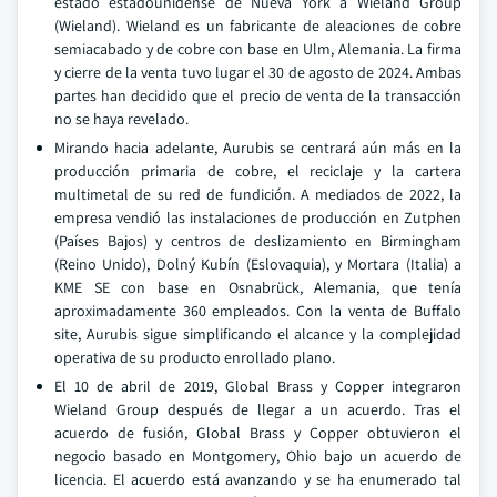
estado estadounidense de Nueva York a Wieland Group
(Wieland). Wieland es un fabricante de aleaciones de cobre
semiacabado y de cobre con base en Ulm, Alemania. La firma
y cierre de la venta tuvo lugar el 30 de agosto de 2024. Ambas
partes han decidido que el precio de venta de la transacción
no se haya revelado.
Mirando hacia adelante, Aurubis se centrará aún más en la
producción primaria de cobre, el reciclaje y la cartera
multimetal de su red de fundición. A mediados de 2022, la
empresa vendió las instalaciones de producción en Zutphen
(Países Bajos) y centros de deslizamiento en Birmingham
(Reino Unido), Dolný Kubín (Eslovaquia), y Mortara (Italia) a
KME SE con base en Osnabrück, Alemania, que tenía
aproximadamente 360 empleados. Con la venta de Buffalo
site, Aurubis sigue simplificando el alcance y la complejidad
operativa de su producto enrollado plano.
El 10 de abril de 2019, Global Brass y Copper integraron
Wieland Group después de llegar a un acuerdo. Tras el
acuerdo de fusión, Global Brass y Copper obtuvieron el
negocio basado en Montgomery, Ohio bajo un acuerdo de
licencia. El acuerdo está avanzando y se ha enumerado tal