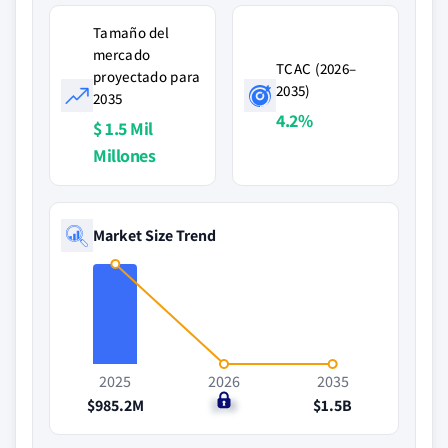
Tamaño del
mercado
TCAC (2026–
proyectado para
2035)
2035
4.2%
$ 1.5 Mil
Millones
Market Size Trend
2025
2026
2035
$985.2M
$1B
$1.5B