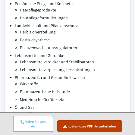
Persönliche Pflege und Kosmetik
Haarpflegeprodukte
Hautpflegeformulierungen
Landwirtschaft und Pflanzenschutz
Herbizidherstellung
Pestizidsynthese
Pflanzenwachstumsregulatoren
Lebensmittel und Getränke
Lebensmittelverdicker und Stabilisatoren
Lebensmittelverpackungsbeschichtungen
Pharmazeutika und Gesundheitswesen
Wirkstoffe
Pharmazeutische Hilfsstoffe
Medizinische Gerätekleber
Öl und Gas
Bohrflüssigkeiten und Schlammadditive
Erhöhte Ölförderung
Rufen Sie Uns
An
Kostenloses PDF Herunterladen
Textilien und Papier