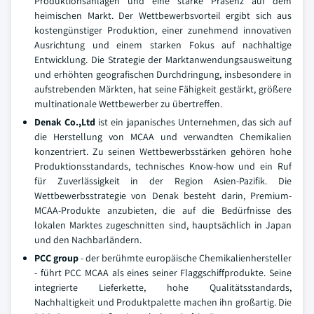
Produktionsanlagen und eine starke Präsenz auf dem
heimischen Markt. Der Wettbewerbsvorteil ergibt sich aus
kostengünstiger Produktion, einer zunehmend innovativen
Ausrichtung und einem starken Fokus auf nachhaltige
Entwicklung. Die Strategie der Marktanwendungsausweitung
und erhöhten geografischen Durchdringung, insbesondere in
aufstrebenden Märkten, hat seine Fähigkeit gestärkt, größere
multinationale Wettbewerber zu übertreffen.
Denak Co.,Ltd
ist ein japanisches Unternehmen, das sich auf
die Herstellung von MCAA und verwandten Chemikalien
konzentriert. Zu seinen Wettbewerbsstärken gehören hohe
Produktionsstandards, technisches Know-how und ein Ruf
für Zuverlässigkeit in der Region Asien-Pazifik. Die
Wettbewerbsstrategie von Denak besteht darin, Premium-
MCAA-Produkte anzubieten, die auf die Bedürfnisse des
lokalen Marktes zugeschnitten sind, hauptsächlich in Japan
und den Nachbarländern.
PCC group
- der berühmte europäische Chemikalienhersteller
- führt PCC MCAA als eines seiner Flaggschiffprodukte. Seine
integrierte Lieferkette, hohe Qualitätsstandards,
Nachhaltigkeit und Produktpalette machen ihn großartig. Die