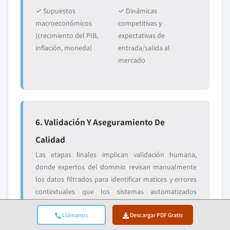
✓ Supuestos
✓ Dinámicas
macroeconómicos
competitivas y
(crecimiento del PIB,
expectativas de
inflación, moneda)
entrada/salida al
mercado
6. Validación Y Aseguramiento De
Calidad
Las etapas finales implican validación humana,
donde expertos del dominio revisan manualmente
los datos filtrados para identificar matices y errores
contextuales que los sistemas automatizados
podrían pasar por alto. Esta revisión de expertos
Llámanos
Descargar PDF Gratis
añade una capa crítica de aseguramiento de calidad,
asegurando que los datos se alineen con los