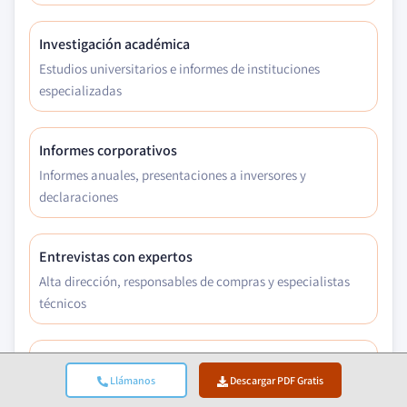
Investigación académica
Estudios universitarios e informes de instituciones
especializadas
Informes corporativos
Informes anuales, presentaciones a inversores y
declaraciones
Entrevistas con expertos
Alta dirección, responsables de compras y especialistas
técnicos
Archivo GMI
Llámanos
Descargar PDF Gratis
Más de 13.000 estudios publicados en más de 30 sectores