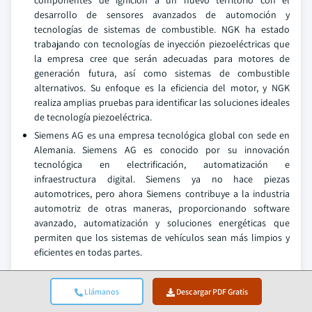
componentes de ignición a un nuevo territorio con el
desarrollo de sensores avanzados de automoción y
tecnologías de sistemas de combustible. NGK ha estado
trabajando con tecnologías de inyección piezoeléctricas que
la empresa cree que serán adecuadas para motores de
generación futura, así como sistemas de combustible
alternativos. Su enfoque es la eficiencia del motor, y NGK
realiza amplias pruebas para identificar las soluciones ideales
de tecnología piezoeléctrica.
Siemens AG es una empresa tecnológica global con sede en
Alemania. Siemens AG es conocido por su innovación
tecnológica en electrificación, automatización e
infraestructura digital. Siemens ya no hace piezas
automotrices, pero ahora Siemens contribuye a la industria
automotriz de otras maneras, proporcionando software
avanzado, automatización y soluciones energéticas que
permiten que los sistemas de vehículos sean más limpios y
eficientes en todas partes.
Piezoeléctrico automotriz Inyectores de
combustible Empresas del mercado
Llámanos
Descargar PDF Gratis