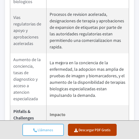
biologicos
Procesos de revision acelerada,
Vias
designaciones de terapia y aprobaciones
regulatorias de
de expansion de etiquetas por parte de
apoyo y
las autoridades regulatorias estan
aprobaciones
permitiendo una comercializacion mas
aceleradas
rapida.
Aumento de la
La mejora en la conciencia de la
conciencia,
enfermedad, la adopcion mas amplia de
tasas de
pruebas de imagen y biomarcadores, y el
diagnostico y
aumento de la disponibilidad de terapias
acceso a
biologicas especializadas estan
atencion
impulsando la demanda.
especializada
Pitfalls &
Impacto
Challenges
Llámanos
Descargar PDF Gratis
Altos costos de
tratamiento y
Las terapias biologicas y