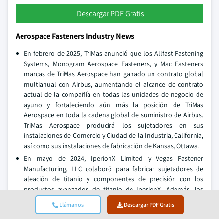
Descargar PDF Gratis
Aerospace Fasteners Industry News
En febrero de 2025, TriMas anunció que los Allfast Fastening
Systems, Monogram Aerospace Fasteners, y Mac Fasteners
marcas de TriMas Aerospace han ganado un contrato global
multianual con Airbus, aumentando el alcance de contrato
actual de la compañía en todas las unidades de negocio de
ayuno y fortaleciendo aún más la posición de TriMas
Aerospace en toda la cadena global de suministro de Airbus.
TriMas Aerospace producirá los sujetadores en sus
instalaciones de Comercio y Ciudad de la Industria, California,
así como sus instalaciones de fabricación de Kansas, Ottawa.
En mayo de 2024, IperionX Limited y Vegas Fastener
Manufacturing, LLC colaboró para fabricar sujetadores de
aleación de titanio y componentes de precisión con los
productos avanzados de titanio de IperionX. Además, los
socios diseñarán, diseñarán y producirán acoplamientos de
Llámanos
Descargar PDF Gratis
titanio para sectores críticos como el aeroespacial, naval, gas,