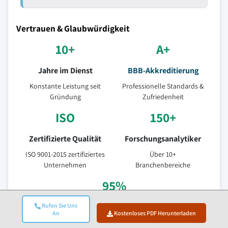
Vertrauen & Glaubwürdigkeit
10+
A+
Jahre im Dienst
BBB-Akkreditierung
Konstante Leistung seit
Professionelle Standards &
Gründung
Zufriedenheit
ISO
150+
Zertifizierte Qualität
Forschungsanalytiker
ISO 9001-2015 zertifiziertes
Über 10+
Unternehmen
Branchenbereiche
95%
Rufen Sie Uns
Kundenbindung
An
Kostenloses PDF Herunterladen
5-Jahres-Beziehungswert