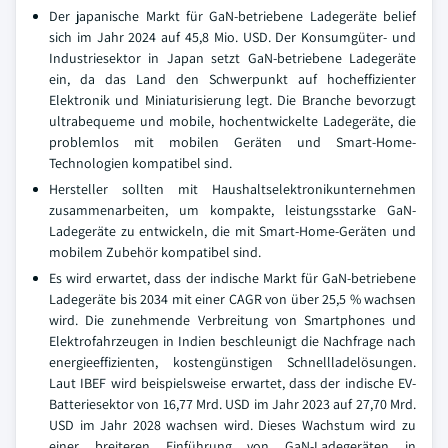
Der japanische Markt für GaN-betriebene Ladegeräte belief
sich im Jahr 2024 auf 45,8 Mio. USD. Der Konsumgüter- und
Industriesektor in Japan setzt GaN-betriebene Ladegeräte
ein, da das Land den Schwerpunkt auf hocheffizienter
Elektronik und Miniaturisierung legt. Die Branche bevorzugt
ultrabequeme und mobile, hochentwickelte Ladegeräte, die
problemlos mit mobilen Geräten und Smart-Home-
Technologien kompatibel sind.
Hersteller sollten mit Haushaltselektronikunternehmen
zusammenarbeiten, um kompakte, leistungsstarke GaN-
Ladegeräte zu entwickeln, die mit Smart-Home-Geräten und
mobilem Zubehör kompatibel sind.
Es wird erwartet, dass der indische Markt für GaN-betriebene
Ladegeräte bis 2034 mit einer CAGR von über 25,5 % wachsen
wird. Die zunehmende Verbreitung von Smartphones und
Elektrofahrzeugen in Indien beschleunigt die Nachfrage nach
energieeffizienten, kostengünstigen Schnellladelösungen.
Laut IBEF wird beispielsweise erwartet, dass der indische EV-
Batteriesektor von 16,77 Mrd. USD im Jahr 2023 auf 27,70 Mrd.
USD im Jahr 2028 wachsen wird. Dieses Wachstum wird zu
einer breiteren Einführung von GaN-Ladegeräten in