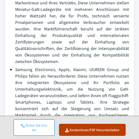
Markentreue und ihres Vertriebs. Diese Unternehmen stellen
Miniatur-GaN-Ladegeräte mit mehreren Anschlüssen mit
hoher Wattzahl her, die für Profis, technisch versierte
Privatpersonen und allgemeine Verbraucher entwickelt
wurden. Ihre Marktführerschaft beruht auf der strikten
Einhaltung der Produktqualität und internationalen
Zertifizierungen sowie auf der Einhaltung von
Qualitätsvorschriften, der Zertifizierung der Interoperabilität
von Ökosystemen und der Einhaltung der Kompatibilität
zwischen Ökosystemen.
Samsung Electronics, Apple, Xiaomi, UGREEN Group und
Philips fallen als Herausforderer. Diese Unternehmen nutzen
ihre integrierten Ökosysteme und ihr Portfolio an
Unterhaltungselektronik, um die Nutzung von GaN-
Ladegeräten voranzutreiben, und liefern ihnen oft Flaggschiff-
Smartphones, Laptops und Tablets. Ihre Strategie
konzentriert sich auf die Steigerung von Umsatz und
Marktanteil durch die Integration von hochwertigeren,
markenkompatiblen GaN-Ladegeräten, um den
Rufen Sie Uns
dominierenden Herstellern von Ladezubehör
An
Kostenloses PDF Herunterladen
entgegenzuwirken.