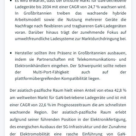
Es wird erwartet, dass der britische Markt für GaN-betriebene
Ladegeräte bis 2034 mit einer CAGR von 24,7 % wachsen wird.
In Großbritannien treiben das wachsende hybride
Arbeitsmodell sowie die Nutzung mehrerer Geräte die
Nachfrage nach flexibleren und tragbareren GaN-Ladegeräten
voran. Darüber hinaus trägt der zunehmende Fokus auf
umweltfreundliche Ladesysteme zur Marktdurchdringung bei.
Hersteller sollten ihre Präsenz in Großbritannien ausbauen,
indem sie Partnerschaften mit Telekommunikations- und
Elektronikhändlern eingehen. Der Schwerpunkt sollte neben
der Multi-Port-Fähigkeit auch auf der
plattformübergreifenden Kompatibilität liegen.
Der asiatisch-pazifische Raum hielt einen Anteil von etwa 42,8 %
am weltweiten Markt für GaN-betriebene Ladegeräte und ist mit
einer CAGR von 22,6 % im Prognosezeitraum die am schnellsten
wachsende Region. Der asiatisch-pazifische Raum erlebt
aufgrund seiner führenden Position in der Elektronikfertigung,
des energischen Ausbaus der 5G-Infrastruktur und der Zunahme
der Elektromobilität eine rasche Einführung von GaN-