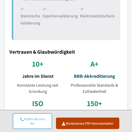
✓
✓
✓
Statistische
Expertenvalidierung
Marktrealitätscheck
Validierung
Vertrauen & Glaubwürdigkeit
10+
A+
Jahre im Dienst
BBB-Akkreditierung
Konstante Leistung seit
Professionelle Standards &
Gründung
Zufriedenheit
ISO
150+
Zertifizierte Qualität
Forschungsanalytiker
Rufen Sie Uns
An
Kostenloses PDF Herunterladen
ISO 9001-2015 zertifiziertes
Über 10+
Unternehmen
Branchenbereiche