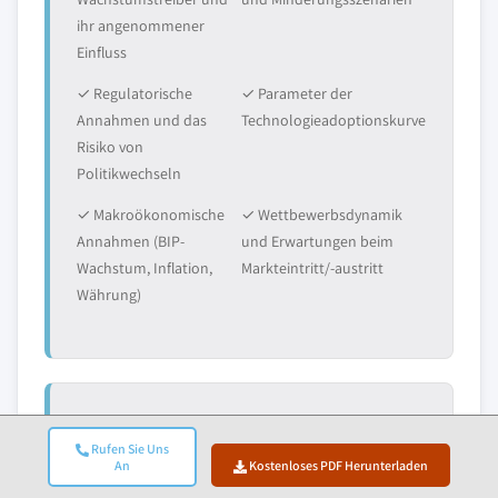
ihr angenommener
Einfluss
✓ Regulatorische
✓ Parameter der
Annahmen und das
Technologieadoptionskurve
Risiko von
Politikwechseln
✓ Makroökonomische
✓ Wettbewerbsdynamik
Annahmen (BIP-
und Erwartungen beim
Wachstum, Inflation,
Markteintritt/-austritt
Währung)
6. Validierung Und
Rufen Sie Uns
Qualitätssicherung
An
Kostenloses PDF Herunterladen