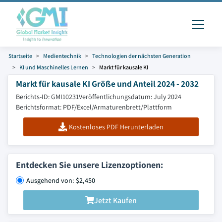
Startseite
Medientechnik
Technologien der nächsten Generation
KI und Maschinelles Lernen
Markt für kausale KI
Markt für kausale KI Größe und Anteil 2024 - 2032
Berichts-ID: GMI10231
Veröffentlichungsdatum: July 2024
Berichtsformat: PDF/Excel/Armaturenbrett/Plattform
Kostenloses PDF Herunterladen
Entdecken Sie unsere Lizenzoptionen:
Ausgehend von: $2,450
Jetzt Kaufen