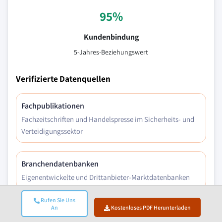
95%
Kundenbindung
5-Jahres-Beziehungswert
Verifizierte Datenquellen
Fachpublikationen
Fachzeitschriften und Handelspresse im Sicherheits- und
Verteidigungssektor
Branchendatenbanken
Eigenentwickelte und Drittanbieter-Marktdatenbanken
Rufen Sie Uns
An
Kostenloses PDF Herunterladen
Regulatorische Einreichungen