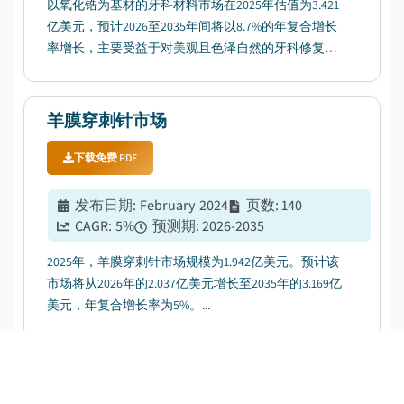
以氧化锆为基材的牙科材料市场在2025年估值为3.421
亿美元，预计2026至2035年间将以8.7%的年复合增长
率增长，主要受益于对美观且色泽自然的牙科修复产
品需求的持续上升。...
羊膜穿刺针市场
下载免费 PDF
发布日期
:
February 2024
页数
:
140
CAGR:
5
%
预测期
:
2026-2035
2025年，羊膜穿刺针市场规模为1.942亿美元。预计该
市场将从2026年的2.037亿美元增长至2035年的3.169亿
美元，年复合增长率为5%。...
医用胶带和绷带市场