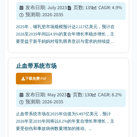
发布日期
:
July 2023
页数
:
135
CAGR:
4.9
%
预测期
:
2026-2035
2025年，哺乳垫市场规模预计达2.117亿美元，预计在
2026至2035年间以4.9%的复合年增长率稳步增长，主
要受益于新手妈妈对母乳喂养意识与需求的持续提
升。...
止血带系统市场
下载免费 PDF
发布日期
:
May 2023
页数
:
130
CAGR:
8.2
%
预测期
:
2026-2035
止血带系统市场在2025年估值为5.497亿美元，预计
2026年至2035年间将以8.2%的年复合增长率增长，主
要受创伤和事故病例数量增加的推动。...