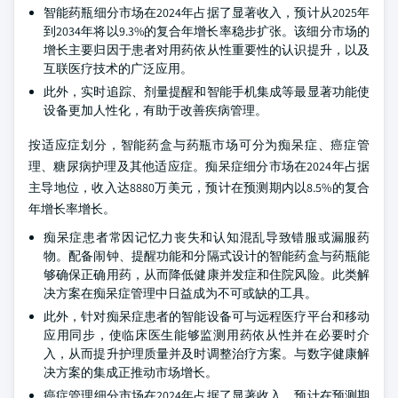
智能药瓶细分市场在2024年占据了显著收入，预计从2025年
到2034年将以9.3%的复合年增长率稳步扩张。该细分市场的
增长主要归因于患者对用药依从性重要性的认识提升，以及
互联医疗技术的广泛应用。
此外，实时追踪、剂量提醒和智能手机集成等最显著功能使
设备更加人性化，有助于改善疾病管理。
按适应症划分，智能药盒与药瓶市场可分为痴呆症、癌症管
理、糖尿病护理及其他适应症。痴呆症细分市场在2024年占据
主导地位，收入达8880万美元，预计在预测期内以8.5%的复合
年增长率增长。
痴呆症患者常因记忆力丧失和认知混乱导致错服或漏服药
物。配备闹钟、提醒功能和分隔式设计的智能药盒与药瓶能
够确保正确用药，从而降低健康并发症和住院风险。此类解
决方案在痴呆症管理中日益成为不可或缺的工具。
此外，针对痴呆症患者的智能设备可与远程医疗平台和移动
应用同步，使临床医生能够监测用药依从性并在必要时介
入，从而提升护理质量并及时调整治疗方案。与数字健康解
决方案的集成正推动市场增长。
癌症管理细分市场在2024年占据了显著收入，预计在预测期