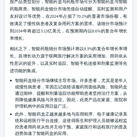
按产品类型划分，智能药盒与药瓶市场可分为智能药盒与智能
药瓶两类。智能药盒细分市场凭借自动提醒、实时监测和用户
友好设计等优势，在2024年占据了70.2%的显著市场份额，有
效满足了慢性病患者及复杂用药方案的需求。该细分市场预计
到2034年将超过3.13亿美元，在预测期内以8.6%的复合年增长
率增长。
相比之下，智能药瓶细分市场预计将以9.3%的复合年增长率增
长。其增长动力源于联网医疗解决方案的采用增加、用药依从
性意识的提升，以及实时追踪、智能手机连接和剂量监测等先
进功能的集成。
智能药盒细分市场继续主导市场。许多患者，尤其是老年人
或慢性病患者，常因忘记或错误服药而面临风险。智能药盒
通过闹钟、提醒和剂量追踪功能帮助患者坚持治疗方案，从
而降低健康风险与并发症。因此，此类产品在家庭、医院和
护理机构中的应用日益广泛。
此外，智能药盒正越来越多地与应用程序、电子健康记录系
统和远程医疗平台连接。这使得医生和护理人员能够远程监
控患者用药依从性并主动干预。家庭医疗和远程医疗的普及
趋势加速了智能药盒的应用。