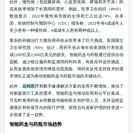
此外，慢性病（包括糖尿病、心血管疾病、哮喘和关节炎）的
高发病率增加了长期用药需求。例如，世界卫生组织（WHO）
数据显示，2022年慢性病导致的全球死亡占比达74%。在美
国，疾病控制与预防中心（CDC）报告称，2023年有6成成年人
至少患有一种慢性病，4成成年人患有两种或以上。
复杂的药物治疗方案给用药依从性带来了巨大挑战。美国国立
卫生研究院（NIH）估计，用药不依从每年给美国医疗系统造
成1,000亿至2,900亿美元的损失。智能药盒与药瓶通过提供自动
提醒、减少错过服药和监测用药时间表，有效应对这些挑战，
从而改善疾病管理并降低住院风险。用药依从性支持技术的需
求增长正成为推动智能药盒与药瓶市场的关键动力。
此外，
远程医疗
和数字健康解决方案的采用不断增加，推动了
对家庭医疗工具的需求。智能药盒与移动应用和云平台集成，
可实时将用药依从性数据传输给医生和护理人员，支持远程监
测项目和价值导向的医疗护理。疫情后向居家护理的转变进一
步加速了这一趋势。
智能药盒与药瓶市场趋势