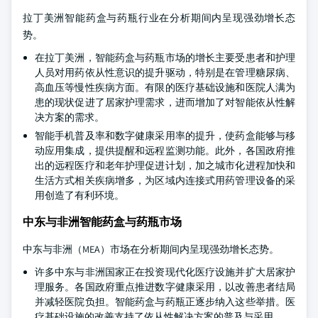
拉丁美洲智能药盒与药瓶行业在分析期间内呈现强劲增长态
势。
在拉丁美洲，智能药盒与药瓶市场的增长主要受患者和护理
人员对用药依从性意识的提升驱动，特别是在管理糖尿病、
高血压等慢性疾病方面。有限的医疗基础设施和医院人满为
患的现状促进了居家护理需求，进而增加了对智能依从性解
决方案的需求。
智能手机普及率和数字健康采用率的提升，使药盒能够与移
动应用集成，提供提醒和远程监测功能。此外，各国政府推
出的远程医疗和老年护理促进计划，加之城市化进程加快和
生活方式相关疾病增多，为区域内连接式用药管理设备的采
用创造了有利环境。
中东与非洲智能药盒与药瓶市场
中东与非洲（MEA）市场在分析期间内呈现强劲增长态势。
许多中东与非洲国家正在投资现代化医疗设施并扩大居家护
理服务。各国政府重点推进数字健康采用，以改善患者结局
并减轻医院负担。智能药盒与药瓶正逐步纳入这些举措。医
疗基础设施的改善支持了依从性解决方案的普及与采用。