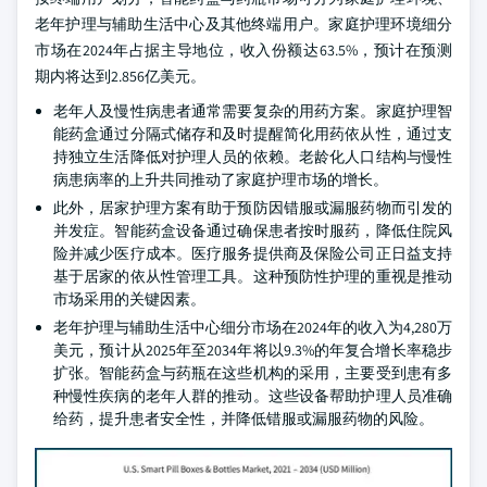
老年护理与辅助生活中心及其他终端用户。家庭护理环境细分
市场在2024年占据主导地位，收入份额达63.5%，预计在预测
期内将达到2.856亿美元。
老年人及慢性病患者通常需要复杂的用药方案。家庭护理智
能药盒通过分隔式储存和及时提醒简化用药依从性，通过支
持独立生活降低对护理人员的依赖。老龄化人口结构与慢性
病患病率的上升共同推动了家庭护理市场的增长。
此外，居家护理方案有助于预防因错服或漏服药物而引发的
并发症。智能药盒设备通过确保患者按时服药，降低住院风
险并减少医疗成本。医疗服务提供商及保险公司正日益支持
基于居家的依从性管理工具。这种预防性护理的重视是推动
市场采用的关键因素。
老年护理与辅助生活中心细分市场在2024年的收入为4,280万
美元，预计从2025年至2034年将以9.3%的年复合增长率稳步
扩张。智能药盒与药瓶在这些机构的采用，主要受到患有多
种慢性疾病的老年人群的推动。这些设备帮助护理人员准确
给药，提升患者安全性，并降低错服或漏服药物的风险。