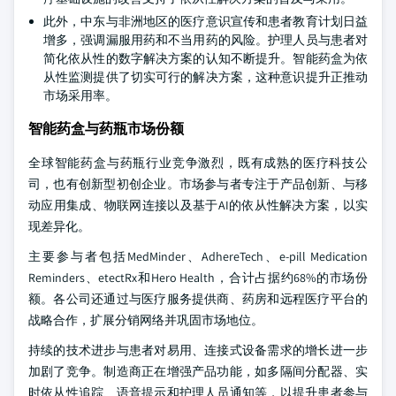
此外，中东与非洲地区的医疗意识宣传和患者教育计划日益
增多，强调漏服用药和不当用药的风险。护理人员与患者对
简化依从性的数字解决方案的认知不断提升。智能药盒为依
从性监测提供了切实可行的解决方案，这种意识提升正推动
市场采用率。
智能药盒与药瓶市场份额
全球智能药盒与药瓶行业竞争激烈，既有成熟的医疗科技公
司，也有创新型初创企业。市场参与者专注于产品创新、与移
动应用集成、物联网连接以及基于AI的依从性解决方案，以实
现差异化。
主要参与者包括MedMinder、AdhereTech、e-pill Medication
Reminders、etectRx和Hero Health，合计占据约68%的市场份
额。各公司还通过与医疗服务提供商、药房和远程医疗平台的
战略合作，扩展分销网络并巩固市场地位。
持续的技术进步与患者对易用、连接式设备需求的增长进一步
加剧了竞争。制造商正在增强产品功能，如多隔间分配器、实
时依从性追踪、语音提示和护理人员通知等，以提升患者参与