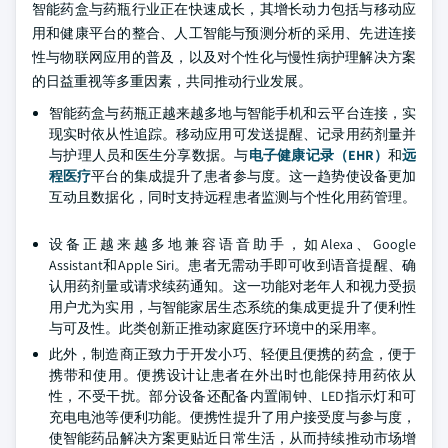
智能药盒与药瓶行业正在快速成长，其增长动力包括与移动应
用和健康平台的整合、人工智能与预测分析的采用、先进连接
性与物联网应用的普及，以及对个性化与慢性病护理解决方案
的日益重视等多重因素，共同推动行业发展。
智能药盒与药瓶正越来越多地与智能手机和云平台连接，实
现实时依从性追踪。移动应用可发送提醒、记录用药剂量并
与护理人员和医生分享数据。与
电子健康记录（EHR）
和
远
程医疗
平台的集成提升了患者参与度。这一趋势使设备更加
互动且数据化，同时支持远程患者监测与个性化用药管理。
设备正越来越多地兼容语音助手，如Alexa、Google
Assistant和Apple Siri。患者无需动手即可收到语音提醒、确
认用药剂量或请求续药通知。这一功能对老年人和视力受损
用户尤为实用，与智能家居生态系统的集成更提升了便利性
与可及性。此类创新正推动家庭医疗环境中的采用率。
此外，制造商正致力于开发小巧、轻便且便携的药盒，便于
携带和使用。便携设计让患者在外出时也能保持用药依从
性，不受干扰。部分设备还配备内置闹钟、LED指示灯和可
充电电池等便利功能。便携性提升了用户接受度与参与度，
使智能药品解决方案更贴近日常生活，从而持续推动市场增