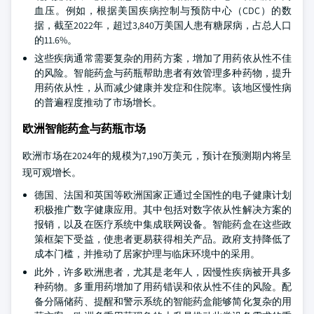
血压。例如，根据美国疾病控制与预防中心（CDC）的数
据，截至2022年，超过3,840万美国人患有糖尿病，占总人口
的11.6%。
这些疾病通常需要复杂的用药方案，增加了用药依从性不佳
的风险。智能药盒与药瓶帮助患者有效管理多种药物，提升
用药依从性，从而减少健康并发症和住院率。该地区慢性病
的普遍程度推动了市场增长。
欧洲智能药盒与药瓶市场
欧洲市场在2024年的规模为7,190万美元，预计在预测期内将呈
现可观增长。
德国、法国和英国等欧洲国家正通过全国性的电子健康计划
积极推广数字健康应用。其中包括对数字依从性解决方案的
报销，以及在医疗系统中集成联网设备。智能药盒在这些政
策框架下受益，使患者更易获得相关产品。政府支持降低了
成本门槛，并推动了居家护理与临床环境中的采用。
此外，许多欧洲患者，尤其是老年人，因慢性疾病被开具多
种药物。多重用药增加了用药错误和依从性不佳的风险。配
备分隔储药、提醒和警示系统的智能药盒能够简化复杂的用