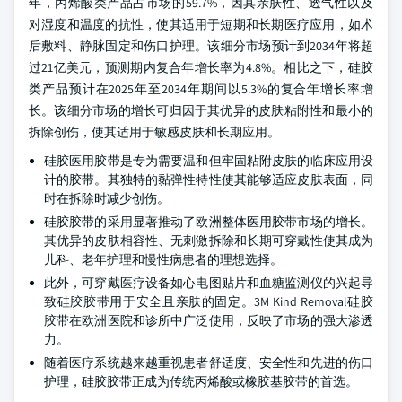
年，丙烯酸类产品占市场的59.7%，因其亲肤性、透气性以及
对湿度和温度的抗性，使其适用于短期和长期医疗应用，如术
后敷料、静脉固定和伤口护理。该细分市场预计到2034年将超
过21亿美元，预测期内复合年增长率为4.8%。相比之下，硅胶
类产品预计在2025年至2034年期间以5.3%的复合年增长率增
长。该细分市场的增长可归因于其优异的皮肤粘附性和最小的
拆除创伤，使其适用于敏感皮肤和长期应用。
硅胶医用胶带是专为需要温和但牢固粘附皮肤的临床应用设
计的胶带。其独特的黏弹性特性使其能够适应皮肤表面，同
时在拆除时减少创伤。
硅胶胶带的采用显著推动了欧洲整体医用胶带市场的增长。
其优异的皮肤相容性、无刺激拆除和长期可穿戴性使其成为
儿科、老年护理和慢性病患者的理想选择。
此外，可穿戴医疗设备如心电图贴片和血糖监测仪的兴起导
致硅胶胶带用于安全且亲肤的固定。3M Kind Removal硅胶
胶带在欧洲医院和诊所中广泛使用，反映了市场的强大渗透
力。
随着医疗系统越来越重视患者舒适度、安全性和先进的伤口
护理，硅胶胶带正成为传统丙烯酸或橡胶基胶带的首选。