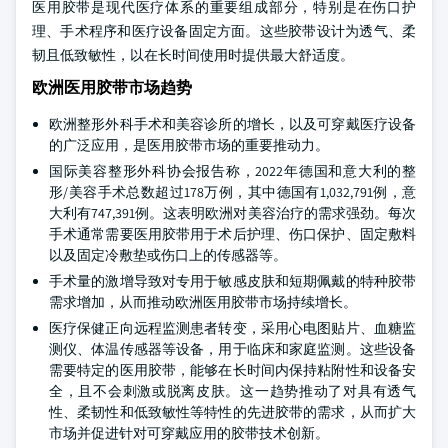
医用胶带是现代医疗体系的重要组成部分，特别是在伤口护
理、手术程序和医疗设备固定方面。这些胶带设计为透气、柔
韧且低致敏性，以在长时间使用时提供最大舒适度。
欧洲医用胶带市场趋势
欧洲整形外科手术和美容诊所的增长，以及可穿戴医疗设备
的广泛应用，是医用胶带市场的重要推动力。
国际美容整形外科协会报告称，2022年德国和意大利的整
形/美容手术总数超过178万例，其中德国有1,032,791例，意
大利有747,391例。这表明欧洲对美容治疗的需求强劲。每次
手术通常需要医用胶带用于术后护理、伤口保护、固定敷料
以及固定冷敷垫或伤口上的传感器等。
手术量的激增导致对专用于敏感皮肤和短期佩戴的特种胶带
需求增加，从而推动欧洲医用胶带市场持续增长。
医疗保健正向远程监测患者转变，采用心电图贴片、血糖监
测仪、体温传感器等设备，用于临床和家庭监测。这些设备
需要特定的医用胶带，能够在长时间内保持粘附性和设备安
全，且不会刺激或脱离皮肤。这一趋势推动了对具有透气
性、柔韧性和低致敏性等特性的先进胶带的需求，从而扩大
市场并促进针对可穿戴应用的胶带技术创新。