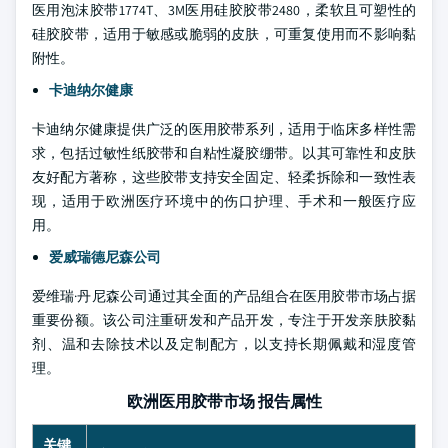
医用泡沫胶带1774T、3M医用硅胶胶带2480，柔软且可塑性的
硅胶胶带，适用于敏感或脆弱的皮肤，可重复使用而不影响黏
附性。
卡迪纳尔健康
卡迪纳尔健康提供广泛的医用胶带系列，适用于临床多样性需
求，包括过敏性纸胶带和自粘性凝胶绷带。以其可靠性和皮肤
友好配方著称，这些胶带支持安全固定、轻柔拆除和一致性表
现，适用于欧洲医疗环境中的伤口护理、手术和一般医疗应
用。
爱威瑞德尼森公司
爱维瑞·丹尼森公司通过其全面的产品组合在医用胶带市场占据
重要份额。该公司注重研发和产品开发，专注于开发亲肤胶黏
剂、温和去除技术以及定制配方，以支持长期佩戴和湿度管
理。
欧洲医用胶带市场 报告属性
关键