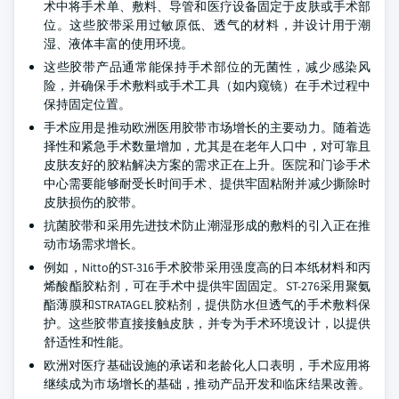
术中将手术单、敷料、导管和医疗设备固定于皮肤或手术部
位。这些胶带采用过敏原低、透气的材料，并设计用于潮
湿、液体丰富的使用环境。
这些胶带产品通常能保持手术部位的无菌性，减少感染风
险，并确保手术敷料或手术工具（如内窥镜）在手术过程中
保持固定位置。
手术应用是推动欧洲医用胶带市场增长的主要动力。随着选
择性和紧急手术数量增加，尤其是在老年人口中，对可靠且
皮肤友好的胶粘解决方案的需求正在上升。医院和门诊手术
中心需要能够耐受长时间手术、提供牢固粘附并减少撕除时
皮肤损伤的胶带。
抗菌胶带和采用先进技术防止潮湿形成的敷料的引入正在推
动市场需求增长。
例如，Nitto的ST-316手术胶带采用强度高的日本纸材料和丙
烯酸酯胶粘剂，可在手术中提供牢固固定。ST-276采用聚氨
酯薄膜和STRATAGEL胶粘剂，提供防水但透气的手术敷料保
护。这些胶带直接接触皮肤，并专为手术环境设计，以提供
舒适性和性能。
欧洲对医疗基础设施的承诺和老龄化人口表明，手术应用将
继续成为市场增长的基础，推动产品开发和临床结果改善。