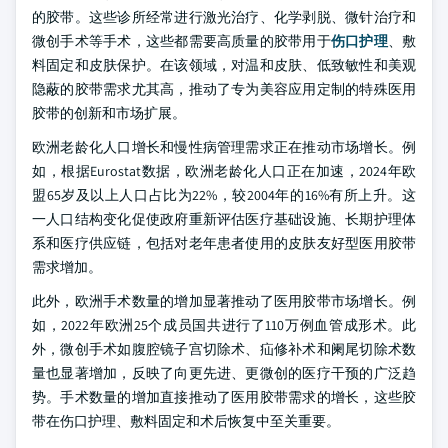
的胶带。这些诊所经常进行激光治疗、化学剥脱、微针治疗和
微创手术等手术，这些都需要高质量的胶带用于
伤口护理
、敷
料固定和皮肤保护。在该领域，对温和皮肤、低致敏性和美观
隐蔽的胶带需求尤其高，推动了专为美容应用定制的特殊医用
胶带的创新和市场扩展。
欧洲老龄化人口增长和慢性病管理需求正在推动市场增长。例
如，根据Eurostat数据，欧洲老龄化人口正在加速，2024年欧
盟65岁及以上人口占比为22%，较2004年的16%有所上升。这
一人口结构变化促使政府重新评估医疗基础设施、长期护理体
系和医疗供应链，包括对老年患者使用的皮肤友好型医用胶带
需求增加。
此外，欧洲手术数量的增加显著推动了医用胶带市场增长。例
如，2022年欧洲25个成员国共进行了110万例血管成形术。此
外，微创手术如腹腔镜子宫切除术、疝修补术和阑尾切除术数
量也显著增加，反映了向更先进、更微创的医疗干预的广泛趋
势。手术数量的增加直接推动了医用胶带需求的增长，这些胶
带在伤口护理、敷料固定和术后恢复中至关重要。