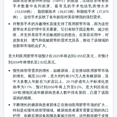
国际美容整形外科协会（ISAPS）的数据，法国在全球整形
手术数量中名列前茅。最常见的手术包括乳房增大术
（53,938例）、脂肪吸除术（38,671例）和眼睑手术（37,870
例）。这些手术反映了各年龄段对美容增强的强烈需求。
对整形手术的兴趣增长直接支持了医用胶带市场，因为这些
胶带在术后护理中至关重要。它们有助于固定敷料、减少疤
痕，并支持美容手术后敏感部位的愈合。在美容应用中，对
皮肤友好、透气和低敏胶带的需求尤其高，推动了该领域的
创新和市场机会扩大。
意大利医用胶带市场预计在2025年将达到2.055亿美元，并预计
到2034年将增长至2.92亿美元。
慢性病管理需求的增长，如糖尿病，正在推动医用胶带市场
的增长。截至2023年，意大利约有370万人患有糖尿病，其
中大多数人年龄在75岁及以上。20-79岁成年人中标准化患
病率为7.7%，预计到2050年将上升至9.2%。意大利目前在
IDF欧洲地区成年糖尿病患者人数中排名第四，凸显了该国
该病的规模。
不断增长的糖尿病患者群体正在推动医用胶带市场的扩大，
特别是在慢性病管理领域。糖尿病患者通常需要定期的伤口
护理、血糖监测设备和胰岛素输注组件，这些都依赖于皮肤