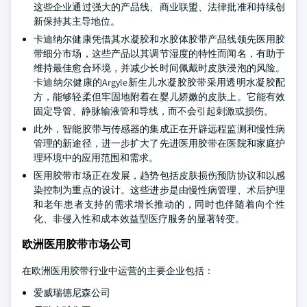
这些企业通过强大的产品线、商业联盟、法律批准和持续创
新保持其主导地位。
卡迪纳尔健康凭借其水凝胶和水胶体胶带产品线领先医用胶
带细分市场，这些产品以其调节湿度的特性而闻名，有助于
维持最佳愈合环境，并减少长时间佩戴时皮肤浸泡的风险。
卡迪纳尔健康的Argyle新生儿水凝胶胶带采用透明水凝胶配
方，能够轻柔但牢固地附着在婴儿娇嫩的皮肤上。它能有效
固定导管、静脉输液管和导线，而不会引起刺激或损伤。
此外，智能胶带与传感器的集成正在开辟远程监测和慢性病
管理的新途径，进一步扩大了先进医用胶带在医院和家庭护
理环境中的应用范围和需求。
医用胶带市场正在发展，趋势包括皮肤损伤预防协议和以感
染控制为重点的设计。这些进步是由慢性病管理、术后护理
和老年患者支持的需求增长推动的，同时也伴随着向个性
化、非侵入性和成本效益型医疗服务的显著转变。
欧洲医用胶带市场公司
在欧洲医用胶带行业中运营的主要企业包括：
爱威瑞德尼森公司