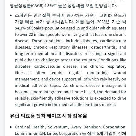
평균성장률(CAGR) 4.3%로 높은 성장세를 보일 전망입니다.
스페인은 만성질환 부담이 증가하는 가운데 고령화 속도가
가장 빠른 국가 중 하나입니다. 예를 들어, 2023년 기준 약
54.3% of Spain’s population aged 15 and older which equates
to over 22 million people were living with at least one chronic
disease. These conditions include diabetes, cardiovascular
diseases, chronic respiratory illnesses, osteoarthritis, and
long-term mental health disorders, reflecting a significant
public health challenge across the country. Conditions like
diabetes, cardiovascular disease, and chronic respiratory
illnesses often require regular monitoring, wound
management, and device support, all of which rely heavily on
medical adhesive tapes. As chronic disease management
becomes more integrated and home-based, the demand for
reliable, skin-friendly adhesive solutions is expected to drive
significant growth in the medical adhesive tapes market.
유럽 의료용 접착 테이프 시장 점유율
Cardinal Health, Solventum, Avery Dennison Corporation,
Lohmann GmbH, Lintec Corporation 등 상위 5개 기업이 전체