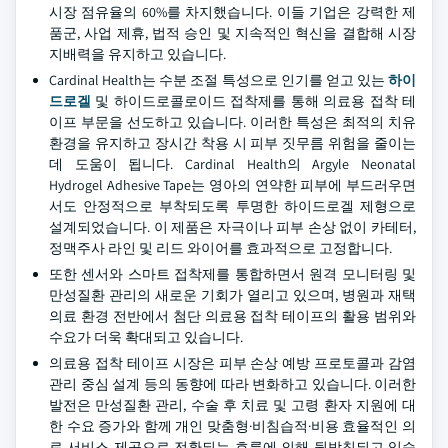
시장 점유율의 60%를 차지했습니다. 이들 기업은 강력한 제
품군, 사업 제휴, 법적 승인 및 지속적인 혁신을 결합해 시장
지배력을 유지하고 있습니다.
Cardinal Health는 수분 조절 특성으로 인기를 얻고 있는
하이
드로겔
및 하이드로콜로이드 접착제를 통해 의료용 접착 테
이프 부문을 선도하고 있습니다. 이러한 특성은 최적의 치유
환경을 유지하고 장시간 착용 시 피부 짓무름 위험을 줄이는
데 도움이 됩니다. Cardinal Health의 Argyle Neonatal
Hydrogel Adhesive Tape는 영아의 연약한 피부에 부드러우면
서도 안정적으로 부착되도록 투명한 하이드로겔 제형으로
설계되었습니다. 이 제품은 자극이나 피부 손상 없이 카테터,
정맥주사 라인 및 리드 와이어를 효과적으로 고정합니다.
또한 센서와 스마트 접착제를 통합하면서 원격 모니터링 및
만성질환 관리의 새로운 기회가 열리고 있으며, 병원과 재택
의료 환경 전반에서 첨단 의료용 접착 테이프의 활용 범위와
수요가 더욱 확대되고 있습니다.
의료용 접착 테이프 시장은 피부 손상 예방 프로토콜과 감염
관리 중심 설계 등의 동향에 따라 변화하고 있습니다. 이러한
발전은 만성질환 관리, 수술 후 치료 및 고령 환자 지원에 대
한 수요 증가와 함께 개인 맞춤형·비침습적·비용 효율적인 의
료 서비스 제공으로 전환되는 흐름에 의해 뒷받침되고 있습