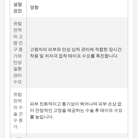
성장
영향
요인
유럽
전역
의 고
령 인
구 증
고령자의 피부와 만성 상처 관리에 적합한 장시간
가와
착용 및 저자극 접착 테이프 수요를 촉진합니다.
만성
질환
관리
수요
유럽
전역
피부 친화적이고 통기성이 뛰어나며 피부 손상 없
의 수
이 안정적인 고정을 제공하는 수술 후 테이프 수요
술 건
를 높입니다.
수 증
가