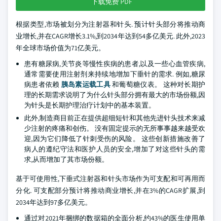
下载免费 PDF
根据类型,市场被划分为注射器和针头. 预计针头部分将推动商
业增长,并在CAGR增长3.1%,到2034年达到54多亿美元. 此外,2023
年全球市场价值为71亿美元。
患有糖尿病,关节炎等慢性疾病的患者,以及一些心血管疾病,
通常需要使用注射剂来持续地增加下垂针的需求. 例如,糖尿
病患者依赖
胰岛素运载工具
和葡萄糖仪表。 这种对长期护
理的长期需求说明了为什么针头部分拥有最大的市场份额,因
为针头是长期护理治疗计划中的基本装置。
此外,制造商目前正在提供超细短针和其他先进针头技术来减
少注射的疼痛和创伤。 没有固定提示的无所事事越来越受欢
迎,因为它们降低了针刺受伤的风险。 这些创新措施改善了
病人的遵纪守法和医护人员的安全,增加了对这些针头的需
求,从而增加了其市场份额。
基于可使用性,下垂式注射器和针头市场作为可支配和可再用而
分化. 可支配部分预计将推动商业增长,并在3%的CAGR扩展,到
2034年达到97多亿美元。
通过对2021年捆绑的数据箱的全面分析,约43%的医生使用单