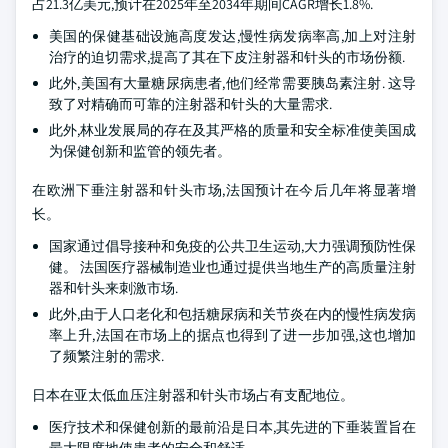
占21.3亿美元,预计在2025年至2034年期间CAGR增长1.8%.
美国的保健基础设施高度发达,慢性病发病率高,加上对注射
治疗的迫切需求,提高了其在下皮注射器和针头的市场份额.
此外,美国有大量糖尿病患者,他们经常需要胰岛素注射. 这导
致了对精确而可靠的注射器和针头的大量需求.
此外,林业发展局的存在及其严格的质量和安全标准使美国成
为保健创新和监管的领先者。
在欧洲下垂注射器和针头市场,法国预计在今后几年将显著增
长。
国家通过倡导接种和免疫的公共卫生运动,大力强调预防性保
健。 法国医疗器械制造业也通过提供当地生产的高质量注射
器和针头来刺激市场.
此外,由于人口老化和包括糖尿病和关节炎在内的慢性病发病
率上升,法国在市场上的据点也得到了进一步加强,这也增加
了频繁注射的需求.
日本在亚太低血压注射器和针头市场占有支配地位。
医疗技术和保健创新的最前沿是日本,其先进的下垂装置旨在