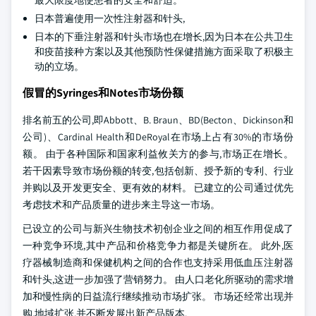
最大限度地使患者的安全和舒适。
日本普遍使用一次性注射器和针头,
日本的下垂注射器和针头市场也在增长,因为日本在公共卫生
和疫苗接种方案以及其他预防性保健措施方面采取了积极主
动的立场。
假冒的Syringes和Notes市场份额
排名前五的公司,即Abbott、B. Braun、BD(Becton、Dickinson和
公司)、Cardinal Health和DeRoyal在市场上占有30%的市场份
额。 由于各种国际和国家利益攸关方的参与,市场正在增长。
若干因素导致市场份额的转变,包括创新、授予新的专利、行业
并购以及开发更安全、更有效的材料。 已建立的公司通过优先
考虑技术和产品质量的进步来主导这一市场。
已设立的公司与新兴生物技术初创企业之间的相互作用促成了
一种竞争环境,其中产品和价格竞争力都是关键所在。 此外,医
疗器械制造商和保健机构之间的合作也支持采用低血压注射器
和针头,这进一步加强了营销努力。 由人口老化所驱动的需求增
加和慢性病的日益流行继续推动市场扩张。 市场还经常出现并
购,地域扩张,并不断发展出新产品版本.