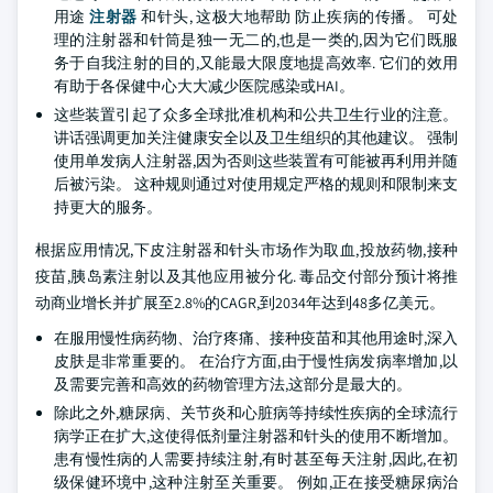
用途
注射器
和针头, 这极大地帮助 防止疾病的传播。 可处
理的注射器和针筒是独一无二的,也是一类的,因为它们既服
务于自我注射的目的,又能最大限度地提高效率. 它们的效用
有助于各保健中心大大减少医院感染或HAI。
这些装置引起了众多全球批准机构和公共卫生行业的注意。
讲话强调更加关注健康安全以及卫生组织的其他建议。 强制
使用单发病人注射器,因为否则这些装置有可能被再利用并随
后被污染。 这种规则通过对使用规定严格的规则和限制来支
持更大的服务。
根据应用情况,下皮注射器和针头市场作为取血,投放药物,接种
疫苗,胰岛素注射以及其他应用被分化. 毒品交付部分预计将推
动商业增长并扩展至2.8%的CAGR,到2034年达到48多亿美元。
在服用慢性病药物、治疗疼痛、接种疫苗和其他用途时,深入
皮肤是非常重要的。 在治疗方面,由于慢性病发病率增加,以
及需要完善和高效的药物管理方法,这部分是最大的。
除此之外,糖尿病、关节炎和心脏病等持续性疾病的全球流行
病学正在扩大,这使得低剂量注射器和针头的使用不断增加。
患有慢性病的人需要持续注射,有时甚至每天注射,因此,在初
级保健环境中,这种注射至关重要。 例如,正在接受糖尿病治