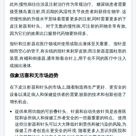
此外,慢性病往往涉及注射治疗作为常规治疗。 糖尿病患者需要
接受胰岛素注射,而后期的风湿性关节炎患者则获得生物学. 这
些慢性病的升级水平意味着需要更多的注射,同时需要更多的下
皮注射器和针头。 对于无数的慢性病,可注射的药物非常有效,
因为它们的效果比口服替代药物要快得多。
假针和注射器在医疗领域对使用或取出液体至关重要。 假针是
细而空心的管子,有尖锐的指针来刺穿皮肤;而注射器是圆柱形的
装置,有桶和倒接器,通常附着在针上,用于在不同的医疗中注入
或抽出液体.
假象活塞和无市场趋势
在下皮注射器和针头的市场上,随着制造商生产更好、更安全的
设备以满足病人和保健提供者的需要,较新的技术和创新创造了
增长机会。
提供单用功能的可折叠针头、针盾和自动失效针筒是改善医
院和诊所病人和保健工作者安全的一些最重要的特点。 使用
这些注射器和针头可以大大降低针刺受伤和被污染的风险,为
保健工作者创造出更安全的环境. 随着更多人意识到医院和