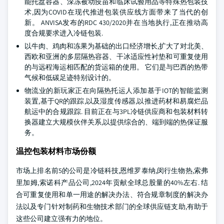
能托盘容器、深冻被动疫苗和临床试验用品等特殊热包装技
术,因为COVID在现代推进包装供应线方面带来了当代的创
新。 ANVISA发布的RDC 430/2020并在当地执行,正在推动高
度合规要求进入冷链包装.
以牛肉、鸡肉和冻果为基础的出口经济增长,扩大了对北美、
西欧和亚洲的多层隔热容器、干冰适应性衬垫和可重复使用
的与远程海运相匹配的货运箱的使用。 它们是与巴西的热带
气候和低碳足迹特别设计的。
物流业的新玩家正在向隔热托运人添加基于IOT的智能监测
装置,基于QR的跟踪,以及湿度传感器,以推进药材和易腐烂品
航运中的合规跟踪. 目前正在与3PL冷链供应商和包装材料转
换器建立大规模伙伴关系,以提供综合的、端到端的热保证服
务。
温控包装材料市场份额
市场上排名前5的公司是冷链科技,恩维罗泰纳,闵行生物热,索弗
里加姆,索诺科产品公司,2024年贡献全球总股量的40%左右. 结
合可重复使用和单一用途的解决办法、符合规章制度的解决办
法以及专门针对制药和生物技术部门的全球供应链支助,有助于
这些公司建立强有力的地位。