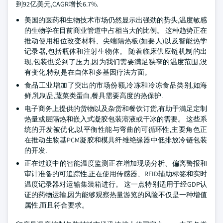
到92亿美元,CAGR增长6.7%.
美国的医药和生物技术市场仍然显示出强劲的势头,温度敏感
的生物学在目前商业管道中占相当大的比例。 这种趋势正在
推动使用相位改变材料、尖端隔热板(如要人)以及智能热学
记录器,包括瓶体和注射生物体。 随着临床供应链机制的出
现,包装也受到了压力,因为我们需要满足狭窄的温度范围,没
有变化,特别是在自体和多基因疗法方面。
食品工业增加了突出的市场份额,冷冻和冷冻食品类别,如海
鲜,乳制品,蔬菜类蛋白,餐具需要高度的热保护.
电子商务上提供的货物以及杂货和餐饮订货,有助于满足定制
热量或层隔热和嵌入式凝胶包装溶液或干冰的需要。 这些系
统的开发被优化,以平衡性能与弯曲的可循环性,主要角色正
在推动生物基PCM凝胶和模具纤维绝缘器中低排放冷链包装
的开发.
正在过渡中的智能温度监测正在增加现场分析、偏离警报和
审计准备的可追踪性,正在使用传感器、RFID辅助标签和实时
温度记录器对运输集装箱进行。 这一点特别适用于经GDP认
证的药物运输,因为能够观察热量游览的风险不仅是一种增值
属性,而且符合要求。