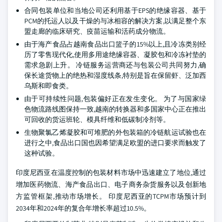
合同包装单位和当地公司还利用基于EPS的绝缘容器、基于
PCM的托运人以及干燥的与冰相容的解决方案,以满足整个东
盟走廊的临床研究、疫苗运输和活药成分物流。
由于海产食品占越南食品出口篮子的15%以上,且冷冻类别经
历了零售现代化,使用多用途绝缘容器、凝胶包和冷冻衬垫的
需求急剧上升。 冷链服务运营商还与包装公司共同努力,确
保长途货物上的绝热和湿度线条,特别是旨在保留虾、泛加西
乌斯和即食类。
由于可持续性问题,包装偏好正在发生变化。 为了与国家绿
色物流路线图保持一致,越南的转换器和多国家中心正在推出
可回收的货运班轮、模具纤维和低碳制冷剂等。
生物聚氯乙烯凝胶和可堆肥的外包装箱的冷链航运试验也在
进行之中,食品出口国也因希望满足欧盟的进口要求而触发了
这种试验。
印度尼西亚在温度控制的包装材料市场中迅速建立了地位,通过
增加医药物流、海产食品出口、电子商务杂货服务以及创新地
方监管框架,推动市场增长。 印度尼西亚的TCPM市场预计到
2034年和2024年的复合年增长率超过10.5%。