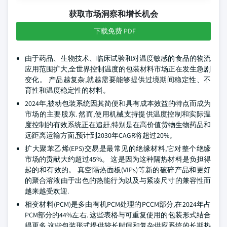
获取市场洞察和增长机会
下载免费 PDF
由于药品、生物技术、临床试验和对温度敏感的食品的物流
应用范围扩大,全世界控制温度的包装材料市场正在发生急剧
变化。 产品越复杂,就越需要能够提供过境期间稳定性、不
育性和温度稳定性的材料。
2024年,被动包装系统因其简便和具有成本效益的特点而成为
市场的主要股东. 然而,使用机械支持提供温度控制和实际温
度控制的有效系统正在追赶,特别是在高价值货物生物药品和
远距离运输方面,预计到2030年CAGR将超过20%。
扩大聚苯乙烯(EPS)交易是最常见的绝缘材料,它对整个绝缘
市场的贡献大约超过45%。 这是因为这种隔热材料是负担得
起的和有效的。 真空隔热面板(VIPs)等新的破碎产品和更好
的聚合溶液由于出色的热能行为以及与紧凑尺寸的兼容性而
越来越受欢迎.
相变材料(PCM)是多由有机PCM处理的PCCM部分,在2024年占
PCM部分的44%左右. 这些表格与可重复使用的包装形式结合
得更多,这些包装形式提供较长时间和复杂供应系统的长期热