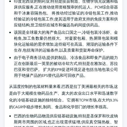
印度尼西亚的制药业,特别是疫苗制造、生物学填充设施和临
床供应服务,正在推动使用资格预审的托运人、PCM综合容器
和干冰兼容隔热包。 将推动经过验证的冷链包装工作,推动
经验证的冷链包装工作,使其适用于政府支持的免疫方案和供
应链结构,世卫组织在城市和偏远岛屿间提供药品。
该国是全球最大的海产食品出口国之一,冷链包装冷冻虾、金
枪鱼,加工鱼数量仍然很大。 对凝胶包厢、热屏障包装和模
块化运输箱的需求增加,这些箱可在高温、潮湿的运输条件下
生存,包括海洋的运输条件,以及质量和货架寿命保护。
由于电子商务活动,提供奶制品、冷冻食品和即食产品的能力
正在创新最后一英里的被动冷却方式,特别是在雅加达、苏拉
巴亚和登巴萨。 扩大的EPR促进环境足迹包括当地包装公司
用于绝缘产品的EPS替代品和可回收产品。
从温度控制的包装材料量来看,巴西是拉丁美洲最相关的市场,这
是由于大规模生物药品生产、庞大的农业出口水平和迅速数字
化的冷链基础设施的独特组合。 它拥有TCPM市场,在大约9.3%
的CAGR中稳步增长,制药、食品和化学部门的增长率很高。
巴西的生物药品物流供应链基础设施,特别是圣保罗和坎皮纳
斯两市周围的区域,也正出现需求猛增,供应真空隔热板、智