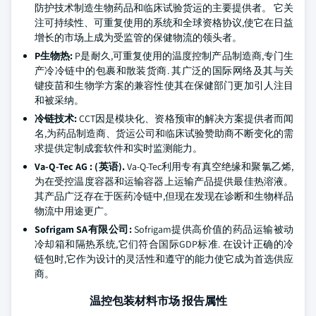
防护技术制造生物药品和临床试验货运的主要提供者。 它关
注可持续性、可重复使用的系统和全球资格协议,使它在日益
增长的市场上成为受监管的保健物流的领头者。
P生物热:
P是耐久,可重复使用的温度控制产品制造商,专门生
产冷冷链中的包裹和散装货商. 其广泛的国际网络及其与关
键疫苗和生物学方案的兼容性使其在保健部门更加引人注目
和被采纳。
冷链技术:
CCT因是模块化、资格预审的解决方案提供者而闻
名,为药品制造商、货运公司和临床试验赞助商不断变化的需
求提供定制成套软件和实时监测能力。
Va-Q-Tec AG : (英语).
Va-Q-Tec利用专有真空绝缘和聚氯乙烯,
为在受控温度容器和运输容器上运输产品提供最佳热溶液。
其产品广泛存在于医药冷链中,但现在发现在诊断和生物样品
物流中用途更广。
Sofrigam SA有限公司:
Sofrigam提供高价值的药品运输被动
冷却箱和隔热系统,它们符合国际GDP标准. 在设计正确的冷
链包时,它作为设计的灵活性和遵守的能力使它成为首选供应
商。
温控包装材料市场 报告属性