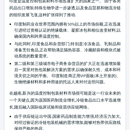
印度是温度控制包装材料市场迅速扩大的国家之一。 由于各类
药品出口增加,特殊生物学进一步渗透,以及食品贸易和物流冷链
的组织发展飞涨,这种扩张得到了推动.
印度制药业在世界范围内拥有50%以上的市场份额,正在迅速
引进经过资格认证的绝缘载体、凝胶冰包和相位改变材料,以
确保国内和跨界温度控制。
与此同时,印度食品和杂货部门,特别是冷冻食品、乳制品和
准备烹饪食品,正在帮助满足隔热容器、冷藏邮袋和模块式被
动系统的数量需求。
第二级和第三级城市电子商务杂货店的扩大正在迅速增加最
后一英里对热包装解决方案的需求,以确保耐久性、成本和环
境关切之间的平衡。 印度制造商正用VIP面板(本土开发的)、
生物绝缘材料和多种用途的托运人来对付这些问题。
在越南,新兴的温度控制包装材料市场很可能是这一行业未来的
一个关键点,因为该国医药制造业增长,冷链食品出口水平迅速增
长,随后融入国际临床试验和疫苗供应链网络。
由于供应链运出中国,国家药品制造能力增强,经济压力加大,
对经过验证的冷链包装机械的需求增加,能够对热带供应路线
保持严格的热容。