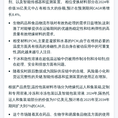
剂、以及智能传感器和监测装置。 相位变换材料部分在2024年
价值36亿美元中占有相当大的份额,预计在预测期间CAGR将增
长8.4%。
生物药品和食品物流市场对有效热处理的需求日益增加,这刺
激了对能够提供在运输期间的优越热稳定性和结构弹性的高
质量有效绝缘材料的需求。
相变材料(PCM),主要是凝胶和水基的PCM,由于在维持必要的
温度方面具有很高的准确性,并且自身在被动应用中的可重复
性,因此越来越引人注目.
干冰和急性溶液在超低温运输中仍被用作制冷剂和冷却剂,但
在处理、安全和排放方面有问题。
随着实时跟踪数据成为国际供应链中的合规、风险最小化和
货运完整性的关键,智能传感器和监测装置的使用正在增加。
根据产品类型,温控包装材料市场分为绝缘托运人和集装箱,定制
和专用溶液,冷冻和冷冻包装以及智能包装溶液. 2024年,隔热托
运人和集装箱部分的价值为97亿美元,预计将在2025年至2034年
期间扩大到7%的CAGR。
这个市场随着其在药品、生物学和易腐食品物流方面的使用