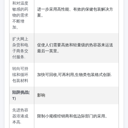
和对温度
敏感的药
进一步采用高性能、有效的保健包装解决方
物的需求
案。
不断增
加。
扩大网上
杂货和电
促使人们需要高效和轻量级的热容器来运送
子商务交
最后一英里。
付服务.
转向可持
续和循环
加快可回收,可再利用,生物类包装格式创新.
包装材料
陷阱挑战(
影响
T)
先进热容
器溶液成
限制小规模经销商和低边际部门的采用。
本高.