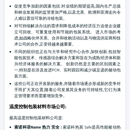
促使竞争加剧的因素包括:对业绩的期望提高,国内生产总值
和林业发展局的监管更加严格,以及北美、欧洲和亚洲走向令
人难以置信可靠的冷链包装。
对可持续解决办法的需求和降低成本的经济压力迫使企业建
立可回收、可重复使用和节能的包装系统。 进入市场的考
虑,如战略伙伴关系、合并和收购活动以及与物流供应商和技
术公司的合作,正变得越来越重要。
不同的组织也正在与大学和研究中心合作,加快创新,包括智
能包装技术、传感器综合解决方案和旨在为成熟经济体和新
兴经济体服务的解决方案。 创新仍然是主要的区别因素之
一,特别是在涉及改进PCM、实时跟踪和减少碳足迹的被动包
装方面。
这些公司正在开发新的服务,并随着市场逐步形成新的竞争对
手而扩大其位置,随着公司发展其业务的可持续性,它们为满
足管理要求而需要增加竞争。
温度控制包装材料市场公司:
最高温度控制包装材料公司是:
索诺科语Name 热力 安全 :
索诺科热莫 Safe是高性能被动热