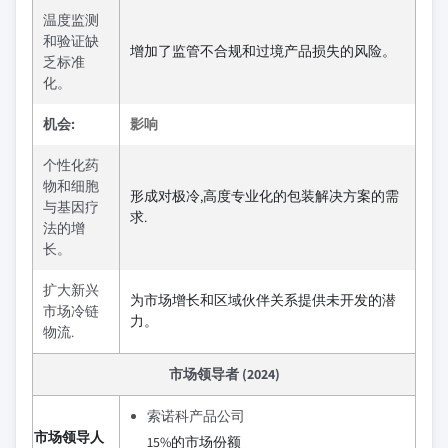
温度监测
和验证缺
增加了监管不合规和过境产品损失的风险。
乏标准
化。
机会:
影响
个性化药
物和细胞
形成对极冷,高度专业化的包装解决方案的需
与基因疗
求.
法的增
长。
扩大新兴
为市场增长和区域伙伴关系提供未开发的潜
市场冷链
力。
物流.
市场领导者 (2024)
索诺科产品公司
市场领导人
15%的市场份额