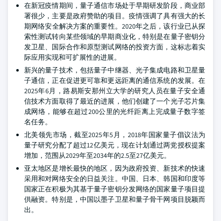
在新冠疫情期间，量子通信市场处于早期研发阶段，商业部
署很少，主要是政府赞助的项目。疫情强调了具有强大的长
期网络安全解决方案的重要性。2020年之后，该行业已从探
索性测试转向某些领域的早期商业化，特别是在量子密钥分
发卫星、国际合作和原型测试网络的投资方面，这标志着实
际应用实现和可扩展性的进展。
新兴的量子技术，包括量子中继器、光子集成电路和卫星量
子通信，正在促进更可靠和更远距离的通信系统的发展。在
2025年6月，路易斯安那州立大学的研究人员在量子安全通
信技术方面取得了最近的进展，他们创建了一个光子芯片集
成网络，能够在超过200公里的光纤距离上完成量子数字签
名任务。
北美领先市场，截至2025年5月，2018年国家量子倡议法为
量子研究分配了超过12亿美元，现在计划通过两党授权提案
增加，范围从2029年至2034年的2.5至27亿美元。
亚太地区是增长最快的地区，因为政府投资、新技术的快速
采用和对网络安全的日益关注。中国、日本、韩国和印度等
国家正在积极为其基于量子密钥分发网络的国家量子项目提
供融资。特别是，中国以墨子卫星和量子骨干网项目脱颖而
出。