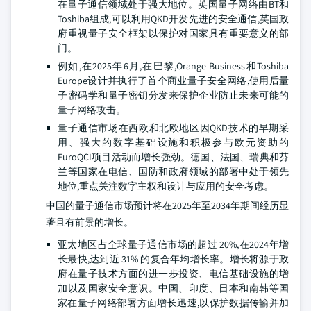
在量子通信领域处于强大地位。英国量子网络由BT和
Toshiba组成,可以利用QKD开发先进的安全通信,英国政
府重视量子安全框架以保护对国家具有重要意义的部
门。
例如,在2025年6月,在巴黎,Orange Business和Toshiba
Europe设计并执行了首个商业量子安全网络,使用后量
子密码学和量子密钥分发来保护企业防止未来可能的
量子网络攻击。
量子通信市场在西欧和北欧地区因QKD技术的早期采
用、强大的数字基础设施和积极参与欧元资助的
EuroQCI项目活动而增长强劲。德国、法国、瑞典和芬
兰等国家在电信、国防和政府领域的部署中处于领先
地位,重点关注数字主权和设计与应用的安全考虑。
中国的量子通信市场预计将在2025年至2034年期间经历显
著且有前景的增长。
亚太地区占全球量子通信市场的超过 20%,在2024年增
长最快,达到近 31% 的复合年均增长率。增长将源于政
府在量子技术方面的进一步投资、电信基础设施的增
加以及国家安全意识。中国、印度、日本和南韩等国
家在量子网络部署方面增长迅速,以保护数据传输并加