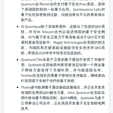
Quantum还与Intel合作交付量子安全IPsec系统，获得
了美国国防部的一份重大合同。Quintessence Labs对
量子抗性加密保持沉默，但据信将在不久的将来推出
新产品。
ID Quantique除了其他举措外，还推出了先进的QKD系
统，并与SK Telecom合作以促进韩国的量子安全网
络。KETS量子安全正致力于将其集成光子QKD芯片部
署到紧凑型设备中。MagiQ Technologies在美国仍然活
跃，为国防和关键基础设施提供安全的光学QKD系
统，即使在2020年年中转变后也是如此。
QuantumCTek在基于卫星的量子通信中发挥了关键作
用。Qubitekk在田纳西州查塔努加启动第一个商业量
子网络方面发挥了关键作用，并与能源部合作。
Toshiba在实现长距离量子密钥分发传输后，继续推动
BT采用基于非相干光纤的量子加密。
Thales参与欧洲量子通信基础设施项目，并正在开发具
有国防应用的QKD解决方案。Aliro Quantum在实际应
用中推动量子网络控制，如EPB网络。Qubitekk与多个
公用事业公司合作，正在美国开发量子安全智能电网
技术。