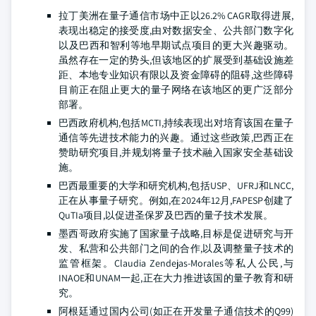
拉丁美洲在量子通信市场中正以26.2% CAGR取得进展,
表现出稳定的接受度,由对数据安全、公共部门数字化
以及巴西和智利等地早期试点项目的更大兴趣驱动。
虽然存在一定的势头,但该地区的扩展受到基础设施差
距、本地专业知识有限以及资金障碍的阻碍,这些障碍
目前正在阻止更大的量子网络在该地区的更广泛部分
部署。
巴西政府机构,包括MCTI,持续表现出对培育该国在量子
通信等先进技术能力的兴趣。通过这些政策,巴西正在
赞助研究项目,并规划将量子技术融入国家安全基础设
施。
巴西最重要的大学和研究机构,包括USP、UFRJ和LNCC,
正在从事量子研究。例如,在2024年12月,FAPESP创建了
QuTIa项目,以促进圣保罗及巴西的量子技术发展。
墨西哥政府实施了国家量子战略,目标是促进研究与开
发、私营和公共部门之间的合作,以及调整量子技术的
监管框架。Claudia Zendejas-Morales等私人公民,与
INAOE和UNAM一起,正在大力推进该国的量子教育和研
究。
阿根廷通过国内公司(如正在开发量子通信技术的Q99)