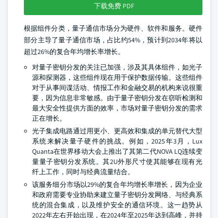
下载免费 PDF
根据组件分类，量子通信市场分为硬件、软件和服务。硬件
部分主导了量子通信市场，占比约54%，预计到2034年将以
超过26%的复合年均增长率增长。
对量子密钥分发的关注已加强，涉及其具体组件，如光子
源和探测器，这些组件现在用于保护数据传输。这些组件
对于从事间谍活动、情报工作和金融交易的机构来说很重
要，因为信息非常敏感。由于量子密钥分发在窃听检测和
最大安全性提供方面的效率，市场对量子密钥分发的需求
正在增长。
光子集成电路通过用更小、更高效和集成的单元替代大型
系统来解决量子硬件的挑战。例如，2025年3月，Lux
Quanta在世界移动大会上推出了其第二代NOVA LQ连续变
量量子密钥分发系统。其2U外形尺寸使其能够在现有光
纤上工作，同时与经典流量结合。
该服务细分市场以29%的复合年均增长率增长，因为企业
和政府需要专业协助来建立量子密钥分发网络、与经典系
统的混合集成，以及维护安全的通信环境。这一趋势从
2022年左右开始出现，在2024年至2025年达到高峰，并持