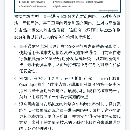
根据网络类型，量子通信市场分为点对点网络、点对多点网
络、网状网络、基于卫星的网络和混合网络。点对点网络细
分市场占据51%的市场份额，该细分市场预计从2025年到
2034年将以超过27%的复合年均增长率增长。
量子通信的点对点设计在100公里范围内保持高保真度，
使其适用于城市内运输以及跨设施穿梭通信。目前正在进
行低损耗光纤的量子密钥分发系统研究，以加速密钥生
成、最小化误差率，从而维持例程业务任务的可靠性和信
任安全性。
例如，在2025年2月，在伊斯坦布尔，Turkcell和ID
Quantique推出了连接该市欧洲和亚洲部分的第一条洲际
点对点量子密钥分发链路。该演示利用现有的城市光纤，
为商业用途提供了一个易于实施的模型。
混合网络细分市场以33%的复合年均增长率增长，经典系
统可以轻松集成到混合量子通信网络中；因此，这些网络
更具成本效益，更容易扩展，并为安全通信提供经济替代
方案。这对于需要量子技术的大型企业和政府来说是理想
的，允许促进过渡。