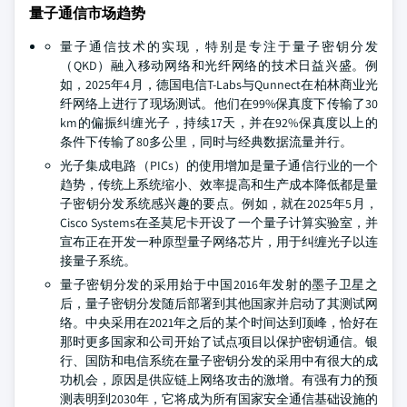
量子通信市场趋势
量子通信技术的实现，特别是专注于量子密钥分发
（QKD）融入移动网络和光纤网络的技术日益兴盛。例
如，2025年4月，德国电信T-Labs与Qunnect在柏林商业光
纤网络上进行了现场测试。他们在99%保真度下传输了30
km的偏振纠缠光子，持续17天，并在92%保真度以上的
条件下传输了80多公里，同时与经典数据流量并行。
光子集成电路（PICs）的使用增加是量子通信行业的一个
趋势，传统上系统缩小、效率提高和生产成本降低都是量
子密钥分发系统感兴趣的要点。例如，就在2025年5月，
Cisco Systems在圣莫尼卡开设了一个量子计算实验室，并
宣布正在开发一种原型量子网络芯片，用于纠缠光子以连
接量子系统。
量子密钥分发的采用始于中国2016年发射的墨子卫星之
后，量子密钥分发随后部署到其他国家并启动了其测试网
络。中央采用在2021年之后的某个时间达到顶峰，恰好在
那时更多国家和公司开始了试点项目以保护密钥通信。银
行、国防和电信系统在量子密钥分发的采用中有很大的成
功机会，原因是供应链上网络攻击的激增。有强有力的预
测表明到2030年，它将成为所有国家安全通信基础设施的