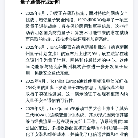
量子通信行业新闻
2025年6月，印度正在采取措施，面对持续的网络安全
挑战，增强量子安全网络。ISRO和DRDO领导了一项三
级量子通信战略，旨在保护民用和军事信息。这些行
动表明各国为防范量子计算技术可能带来的潜在威胁
而采取的措施，该技术会破坏现有加密系统。
2025年6月，IonQ的股票在德克萨斯州批准《德克萨斯
州量子计划立法》的宣布后上涨约9%，该立法旨在建
立该州作为量子计算、网络和传感技术的中心。这使
IonQ能够与德克萨斯州机构合作进一步开发量子应
用，包括安全通信系统。
2025年4月，Toshiba Europe通过使用标准电信光纤在
254公里的距离上发送量子加密信息，无需低温冷却，
取得了突破性进展。这一演示验证了在现有框架内纳
入量子安全通信的可行性。
2025年3月，Lux Quanta在移动世界大会上推出了其第
二代NOVA LQ连续变量QKD系统。其2U形式因素使其能
够与经典流量一起在现有光纤上工作。该系统提供100
公里的范围、多接收器配置和完全即插即用功能——简
化了安装和维护成本，并简化了电信运营商和企业的