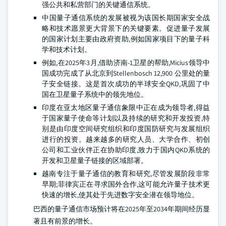
强公共和私营部门的关键通信系统。
中国量子通信系统的发展被视为该国长期国家安全战
略和技术愿景更大背景下的关键要素。促进量子发展
的国家计划主要由政府资助,例如国家项目下的量子科
学和技术计划。
例如,在2025年3月,借助济南-1卫星的帮助,Micius领导中
国成功完成了从北京到Stellenbosch 12,900 公里处的量
子安全链接。这是首次成功的半球安全QKD,巩固了中
国在卫星量子系统中的领先地位。
印度在亚太地区量子通信象限中正在成为领导者,得益
于国家量子使命等计划以及持续的研究和开发投资,特
别是由印度空间研究组织和印度国防研究与发展组织
进行的投资。越来越多的研究人员、大学合作、初创
公司和工业伙伴正在协助印度,致力于国内QKD系统的
开发和卫星量子链接的区域部署。
越南专注于量子通信的教育和研究,尽管发展阶段非常
早期;菲律宾正在寻求国外合作,这可能允许量子技术更
快速的增长,使其处于先进数字安全潜在领导地位。
巴西的量子通信市场预计将在2025年至2034年期间经历显
著且有前景的增长。