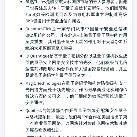
虽然Thales是航空航天和国防市场的最大参与者，但他
们也将注意力转向了量子通信和密码学。他们因赞助
EuroQCI等欧洲项目以及为政府和军事客户制造高级
QKD设备用于安全通信而闻名。
QuantumCTek是一家专门从事中国量子安全通信和
QKD系统的公司。其在北京–上海量子骨干网中的作用
至关重要，其对墨子量子卫星的作用对于天基QKD系
统的大规模部署至关重要。
ID Quantique是基于量子密钥分配以及量子随机数生成
器的量子安全网络安全技术的先驱。他们积极与电信
运营商和政府机构合作保护关键国家基础设施，并且
是后量子密码学的最早倡导者之一。
MagiQ Technologies在量子密码学和构建防御级别安全
光网络方面处于领先地位。作为最早商业化实施QKD
解决方案的公司之一，他们继续为敏感运营推进量子
安全通信。
Qubitekk与能源部合作开展量子纠缠分配和安全量子
网络构建项目。最近，他们与EPB合作在美国推出了第
一个商业量子网络。该网络针对智能电网技术和其他
关键基础设施创新。