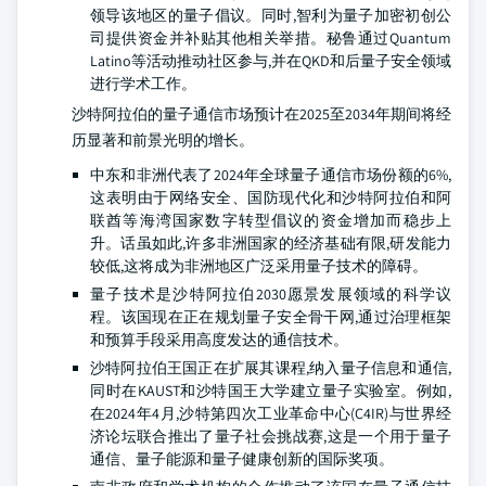
领导该地区的量子倡议。同时,智利为量子加密初创公
司提供资金并补贴其他相关举措。秘鲁通过Quantum
Latino等活动推动社区参与,并在QKD和后量子安全领域
进行学术工作。
沙特阿拉伯的量子通信市场预计在2025至2034年期间将经
历显著和前景光明的增长。
中东和非洲代表了2024年全球量子通信市场份额的6%,
这表明由于网络安全、国防现代化和沙特阿拉伯和阿
联酋等海湾国家数字转型倡议的资金增加而稳步上
升。话虽如此,许多非洲国家的经济基础有限,研发能力
较低,这将成为非洲地区广泛采用量子技术的障碍。
量子技术是沙特阿拉伯2030愿景发展领域的科学议
程。该国现在正在规划量子安全骨干网,通过治理框架
和预算手段采用高度发达的通信技术。
沙特阿拉伯王国正在扩展其课程,纳入量子信息和通信,
同时在KAUST和沙特国王大学建立量子实验室。例如,
在2024年4月,沙特第四次工业革命中心(C4IR)与世界经
济论坛联合推出了量子社会挑战赛,这是一个用于量子
通信、量子能源和量子健康创新的国际奖项。