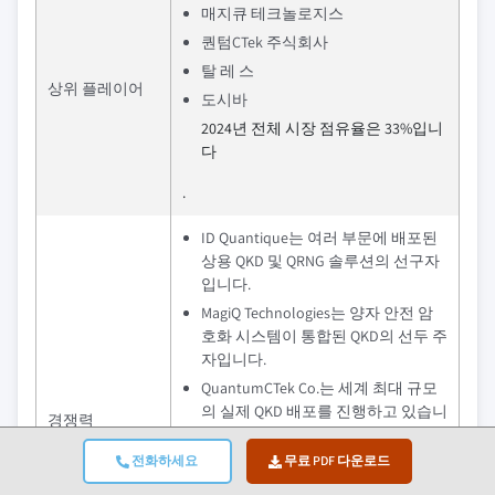
매지큐 테크놀로지스
퀀텀CTek 주식회사
탈 레 스
상위 플레이어
도시바
2024년 전체 시장 점유율은 33%입니
다
.
ID Quantique는 여러 부문에 배포된
상용 QKD 및 QRNG 솔루션의 선구자
입니다.
MagiQ Technologies는 양자 안전 암
호화 시스템이 통합된 QKD의 선두 주
자입니다.
QuantumCTek Co.는 세계 최대 규모
의 실제 QKD 배포를 진행하고 있습니
경쟁력
다.
전화하세요
무료 PDF 다운로드
탈레스 방위급 양자 보안 통신은 사
이버, 우주 및 군사 시스템에 통합되