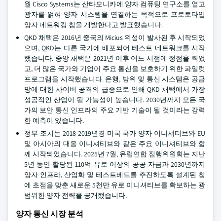
월 Cisco Systems는 산타모니카에 양자 컴퓨팅 연구소를 열고
광자를 얽혀 양자 시스템을 연결하는 목적으로 프로토타입
양자 네트워킹 칩을 개발한다고 발표했습니다.
QKD 채택은 2016년 중국의 Micius 위성이 발사된 후 시작되었
으며, QKD는 다른 국가에 배포되어 테스트 네트워크를 시작
했습니다. 중앙 채택은 2021년 이후 어느 시점에 정점을 찍었
고, 더 많은 국가와 기업이 주요 통신을 보호하기 위한 파일럿
프로그램을 시작했습니다. 은행, 방위 및 통신 시스템은 공급
망에 대한 사이버 공격의 급증으로 인해 QKD 채택에서 가장
성공적인 산업이 될 가능성이 높습니다. 2030년까지 모든 국
가의 보안 통신 인프라의 주요 기반 기술이 될 것이라는 강력
한 예측이 있습니다.
정부 조치는 2018-2019년경 미국 국가 양자 이니셔티브와 EU
및 아시아의 대응 이니셔티브와 같은 주요 이니셔티브와 함
께 시작되었습니다. 2025년 7월, 유럽연합 집행위원회는 지난
5년 동안 할당된 110억 유로 이상의 공공 자금과 2030년까지
양자 인프라, 산업화 및 테스트베드를 추진하도록 설계된 칩
에 초점을 맞춘 새로운 5천만 유로 이니셔티브를 확보하는 광
범위한 양자 전략을 공개했습니다.
양자 통신 시장 분석