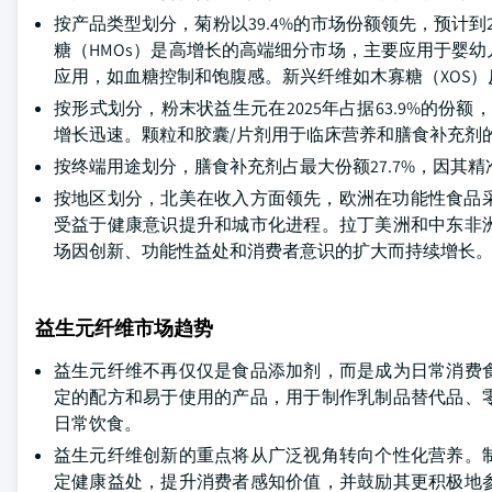
按产品类型划分，菊粉以39.4%的市场份额领先，预计到
糖（HMOs）是高增长的高端细分市场，主要应用于婴
应用，如血糖控制和饱腹感。新兴纤维如木寡糖（XOS
按形式划分，粉末状益生元在2025年占据63.9%的
增长迅速。颗粒和胶囊/片剂用于临床营养和膳食补充剂
按终端用途划分，膳食补充剂占最大份额27.7%，因其
按地区划分，北美在收入方面领先，欧洲在功能性食品采
受益于健康意识提升和城市化进程。拉丁美洲和中东非
场因创新、功能性益处和消费者意识的扩大而持续增长
益生元纤维市场趋势
益生元纤维不再仅仅是食品添加剂，而是成为日常消费
定的配方和易于使用的产品，用于制作乳制品替代品、
日常饮食。
益生元纤维创新的重点将从广泛视角转向个性化营养。
定健康益处，提升消费者感知价值，并鼓励其更积极地