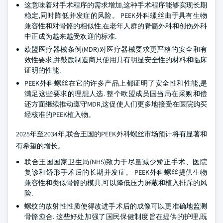
这意味着对手术程序的需求增加,这种手术程序能够实现长期
稳定,同时降低并发症的风险。 PEEK外科螺丝由于具有生物
兼容性和对骨骼的相似性,在老年人群的脊髓外科和创伤外科
中正成为越来越受欢迎的标准.
欧盟医疗器械条例(MDR)对医疗器械要求更严格的安全和有
效性要求,并鼓励制造商只使用具有明显安全性的材料和临床
证明的性能.
PEEK外科螺丝在它的许多产品上都证明了安全性和性能,是
满足这些要求的理想人选. 整个欧盟成员国当局在采购和偿
还方面继续推动遵守MDR,这促使人们更多地接受在医院购买
经核准的PEEK植入物。
2025年至2034年,联合王国的PEEK外科螺丝市场预计将有显著和
有希望的增长。
联合王国国家卫生局(NHS)致力于尽量减少矫正手术、医院
复诊和矫形手术后的长期并发症。 PEEK外科螺丝提供生物
兼容性和类似骨骼的模具,可以降低压力屏蔽和植入排斥的风
险.
螺纹的放射性性质使得改进手术后的成像可以更准确地监测
骨骼愈合. 这些好处加强了国民保健制度旨在提供的护理,既