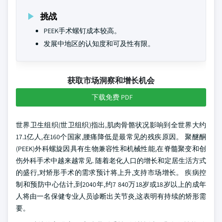
挑战
PEEK手术螺钉成本较高。
发展中地区的认知度和可及性有限。
获取市场洞察和增长机会
下载免费 PDF
世界卫生组织(世卫组织)指出,肌肉骨骼状况影响到全世界大约
17.1亿人,在160个国家,腰痛降低是最常见的残疾原因。 聚醚酮
(PEEK)外科螺旋因具有生物兼容性和机械性能,在脊髓聚变和创
伤外科手术中越来越常见. 随着老化人口的增长和定居生活方式
的盛行,对矫形手术的需求预计将上升,支持市场增长。 疾病控
制和预防中心估计,到2040年,约7 840万18岁或18岁以上的成年
人将由一名保健专业人员诊断出关节炎,这表明有持续的矫形需
要。