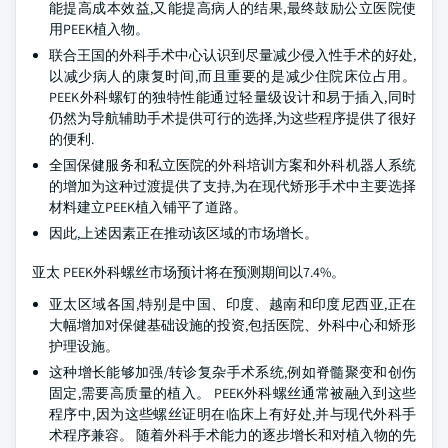
能提高成本效益,又能提高病人的结果,最终鼓励公立医院使
用PEEK植入物。
联合王国的外科手术中心认识到尽量减少侵入性手术的好处,
以减少病人的康复时间,而且重要的是减少住院床位占用。
PEEK外科螺钉的独特性能通过轻量级设计和易于插入,同时
仍然为导航辅助手术提供可行的选择,为这些程序提供了很好
的便利.
全国保健服务和私立医院的外科培训方案和外科机器人系统
的增加为这种过渡提供了支持,为在现代矫形手术中主要选择
材料建立PEEK植入铺平了道路。
因此,上述因素正在推动该区域的市场增长。
亚太 PEEK外科螺丝市场预计将在预测期间以7.4%。
亚太区域各国,特别是中国、印度、越南和印度尼西亚,正在
大幅增加对保健基础设施的投资,包括医院、外科中心和矫形
护理设施。
这种增长能够加强/转诊复杂手术系统,例如脊髓聚变和创伤
固定,需要高质量的植入。 PEEK外科螺丝通常被融入到这些
程序中,因为这些螺丝证明在临床上有好处,并与现代外科手
术程序兼容。 随着外科手术能力的逐步增长和对植入物的先