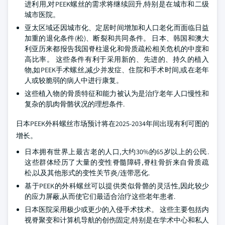
进利用,对PEEK螺丝的需求将继续回升,特别是在城市和二级
城市医院。
亚太区域还因城市化、定居时间增加和人口老化而面临日益
加重的退化条件(松)、断裂和共同条件。 日本、韩国和澳大
利亚历来都报告我国脊柱退化和骨质疏松相关危机的中度和
高比率。 这些条件有利于采用新的、先进的、持久的植入
物,如PEEK手术螺丝,减少并发症、住院和手术时间,或在老年
人或较脆弱的病人中进行康复。
这些植入物的骨质特征和能力被认为是治疗老年人口慢性和
复杂的肌肉骨骼状况的理想条件.
日本PEEK外科螺丝市场预计将在2025-2034年间出现有利可图的
增长。
日本拥有世界上最古老的人口,大约30%的65岁以上的公民.
这些群体经历了大量的变性脊髓障碍,脊柱骨折来自骨质疏
松,以及其他形式的变性关节炎/连带恶化.
基于PEEK的外科螺丝可以提供类似骨骼的灵活性,因此较少
的应力屏蔽,从而使它们最适合治疗这些老年患者.
日本医院采用极少或更少的入侵手术技术。 这些主要包括内
视脊聚变和计算机导航的创伤固定,特别是在学术中心和私人