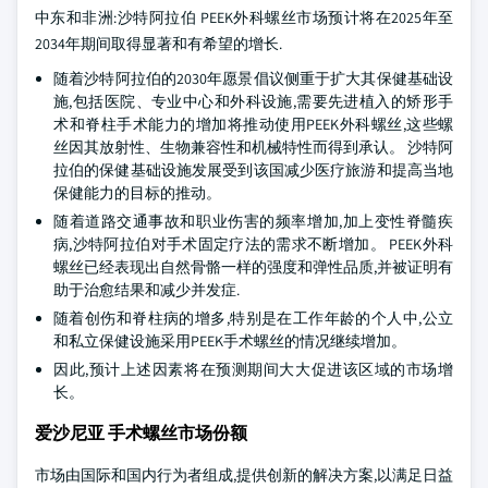
中东和非洲:沙特阿拉伯 PEEK外科螺丝市场预计将在2025年至
2034年期间取得显著和有希望的增长.
随着沙特阿拉伯的2030年愿景倡议侧重于扩大其保健基础设
施,包括医院、专业中心和外科设施,需要先进植入的矫形手
术和脊柱手术能力的增加将推动使用PEEK外科螺丝,这些螺
丝因其放射性、生物兼容性和机械特性而得到承认。 沙特阿
拉伯的保健基础设施发展受到该国减少医疗旅游和提高当地
保健能力的目标的推动。
随着道路交通事故和职业伤害的频率增加,加上变性脊髓疾
病,沙特阿拉伯对手术固定疗法的需求不断增加。 PEEK外科
螺丝已经表现出自然骨骼一样的强度和弹性品质,并被证明有
助于治愈结果和减少并发症.
随着创伤和脊柱病的增多,特别是在工作年龄的个人中,公立
和私立保健设施采用PEEK手术螺丝的情况继续增加。
因此,预计上述因素将在预测期间大大促进该区域的市场增
长。
爱沙尼亚 手术螺丝市场份额
市场由国际和国内行为者组成,提供创新的解决方案,以满足日益