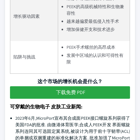
PEEK的高级机械特性和生物兼
容性
增长驱动因素
越来越偏爱最低侵入性手术
增加保健开支和技术进步
PEEK手术螺丝的高昂成本
发展中区域的认识和可得性有
陷阱与挑战
限
这个市场的增长机会是什么？
下载免费 PDF
可穿戴的生物电子 皮肤工业新闻:
2023年6月,MicroPort宣布其合成面PEEK接口螺旋系列获得了
美国FDA的批准. 由微港体育医学,合成人PEEK开发 界面螺旋
系列连同其可选固定翼系统,被设计为用于前十字韧带(ACL)
的单捆或双捆重建的标准化解决方案. 批准加强了MicroPort