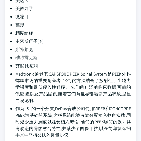
美达卡
美敦力学
微端口
整形
精度螺旋
史密斯侄子( N)
斯特莱克
维特雷克斯
齐默·比迈特
Medtronic通过其CAPSTONE PEEK Spinal System是PEEK外科
螺丝市场的重要竞争者. 它们的方法结合了放射性、生物力
学强度和最低侵入性程序。 它们的广泛的临床数据,可靠的
供应链,以及产品提供,随着它们向世界部署新产品释放,是显
而易见的.
作为J&J的一个分支,DePuy合成公司使用VIPER和CONCORDE
PEEK为基础的系统,这些系统能够有效分配植入物的负载,同
时减少压力屏蔽以延长植入寿命. 他们的PEEK螺钉的设计具
有改进的骨骼融合特性,并减少了图像干扰,以在简单复杂的
手术中坚持公认的质量协议.