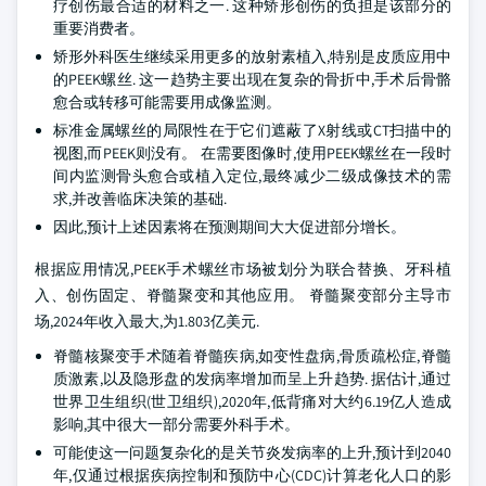
疗创伤最合适的材料之一. 这种矫形创伤的负担是该部分的
重要消费者。
矫形外科医生继续采用更多的放射素植入,特别是皮质应用中
的PEEK螺丝. 这一趋势主要出现在复杂的骨折中,手术后骨骼
愈合或转移可能需要用成像监测。
标准金属螺丝的局限性在于它们遮蔽了X射线或CT扫描中的
视图,而PEEK则没有。 在需要图像时,使用PEEK螺丝在一段时
间内监测骨头愈合或植入定位,最终减少二级成像技术的需
求,并改善临床决策的基础.
因此,预计上述因素将在预测期间大大促进部分增长。
根据应用情况,PEEK手术螺丝市场被划分为联合替换、牙科植
入、创伤固定、脊髓聚变和其他应用。 脊髓聚变部分主导市
场,2024年收入最大,为1.803亿美元.
脊髓核聚变手术随着脊髓疾病,如变性盘病,骨质疏松症,脊髓
质激素,以及隐形盘的发病率增加而呈上升趋势. 据估计,通过
世界卫生组织(世卫组织),2020年,低背痛对大约6.19亿人造成
影响,其中很大一部分需要外科手术。
可能使这一问题复杂化的是关节炎发病率的上升,预计到2040
年,仅通过根据疾病控制和预防中心(CDC)计算老化人口的影