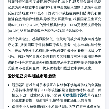
PEEK独特的高强度,硬度,疲劳耐受性,放射性,以及非金属性能,使
它成为外科螺旋中合适的材料,其中金属植入限制了成像和生物
反应的清晰度. PEEK也不干扰钛等CT或核磁共振扫描,并具有更
接近自然骨的弹性模具,导致应力屏蔽降低. 根据国家卫生研究
所(NIH),PEEK(3-4 GPA)的弹性模具比钛(110 GPA)更接近皮质骨骼
(18 GPA),这意味着负载分布较为均匀,骨折风险较小.
以治疗期缩短、感染风险降低、住院时间减少等优点为首选治
疗方案, 据美国医疗保健和医疗救助服务中心(CMS)称,与传统
的、开放的脊椎手术相比,据报告,侵袭性最小的脊椎手术减少了
45%。 PEEK的轻量级和处理特性及其辐射度有利于采用这些先
进的外科手术方法,使外科医生能够从手术过程中提供的成像中
受益,而不会受到金属干扰,从而损害扫描过程中的可见度。
爱沙尼亚 外科螺丝市场 趋势
矫形器和脊椎外科手术场正在从钛和不锈钢等传统的金属植
入器转移;并采用了PEEK等较新的聚合物生物材料. 在后一种
情况下,这一过渡解决了以下需要:
可移植医疗器械
具有更好
的生物兼容性、放射性和机械特性 更能匹配天然骨骼
保健专业人员选择PEEK手术螺丝是因为它们避开成像文物,