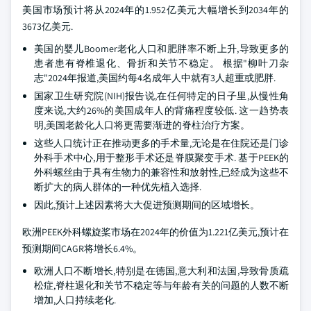
美国市场预计将从2024年的1.952亿美元大幅增长到2034年的
3673亿美元.
美国的婴儿Boomer老化人口和肥胖率不断上升,导致更多的
患者患有脊椎退化、骨折和关节不稳定。 根据"柳叶刀杂
志"2024年报道,美国约每4名成年人中就有3人超重或肥胖.
国家卫生研究院(NIH)报告说,在任何特定的日子里,从慢性角
度来说,大约26%的美国成年人的背痛程度较低. 这一趋势表
明,美国老龄化人口将更需要渐进的脊柱治疗方案。
这些人口统计正在推动更多的手术量,无论是在住院还是门诊
外科手术中心,用于整形手术还是脊膜聚变手术. 基于PEEK的
外科螺丝由于具有生物力的兼容性和放射性,已经成为这些不
断扩大的病人群体的一种优先植入选择.
因此,预计上述因素将大大促进预测期间的区域增长。
欧洲PEEK外科螺旋桨市场在2024年的价值为1.221亿美元,预计在
预测期间CAGR将增长6.4%。
欧洲人口不断增长,特别是在德国,意大利和法国,导致骨质疏
松症,脊柱退化和关节不稳定等与年龄有关的问题的人数不断
增加,人口持续老化.