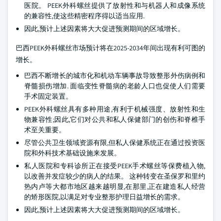
医院。 PEEK外科螺丝提供了放射性和与机器人和成像系统
的兼容性,使这些精密程序得以适当应用.
因此,预计上述因素将大大促进预测期间的区域增长。
巴西PEEK外科螺丝市场预计将在2025-2034年间出现有利可图的
增长。
巴西不断增长的城市化和机动车辆事故导致整形外伤病例和
脊髓损伤增加. 面临变性脊髓病的老龄人口也促使人们需要
手术固定装置。
PEEK外科螺丝具有多种用途,有利于机械强度、放射性和生
物兼容性;因此,它们对公共和私人保健部门的创伤和脊椎手
术至关重要。
尽管公共卫生领域资源有限,但私人保健系统正在通过投资医
院和外科技术基础设施来发展。
私人医院和专科诊所正在接受PEEK手术螺丝等保费植入物,
以改善并发症较少的病人的结果。 这种转变在圣保罗和里约
热内卢等大都市地区越来越明显,在那里,正在建造私人经营
的矫形医院,以满足对专业整形护理日益增长的需求。
因此,预计上述因素将大大促进预测期间的区域增长。