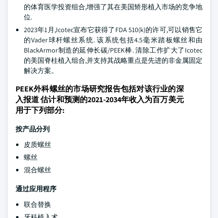
的体育医学投资组合,增强了其在美国矫形植入市场的竞争地
位.
2023年1月,Icotec宣布它获得了FDA 510(k)的许可,可以销售它
的Vader球杆螺丝系统. 该系统包括4.5毫米踏板螺丝和由
BlackArmor制造的延伸长碳/PEEK棒. 清除工作扩大了Icotec
的美国脊柱植入组合,并支持其战略重点是先进的非金属固定
解决方案。
PEEK外科螺丝的市场研究报告包括对该行业的深
入报道 估计和预测的2021-2034年收入为百万美元
用于下列部分:
按产品分列
皮质螺丝
螺丝
混合螺丝
通过应用程序
联合替换
牙科植入术