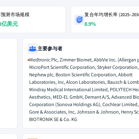
4年预测市场规模
复合年均增长率 (2025–203
068亿美元
8.9%
主要参与者
Medtronic Plc, Zimmer Biomet, AbbVie Inc. (Allergan p
MicroPort Scientific Corporation, Stryker Corporation
Nephew plc, Boston Scientific Corporation, Abbott
Laboratories, Inc, Alcon Laboratories, Bausch & Lomb
Mindray Medical International Limited, POLYTECH He
Aesthetics, MED-EL GmbH, Demant A/S, Advanced Bio
Corporation (Sonova Holdings AG), Cochlear Limited, 
Gore & Associates, Inc, Johnson & Johnson, Henry Sch
BIOTRONIK SE & Co. KG