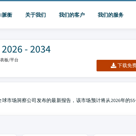
MI脈衝
关于我们
我们的客户
我们的服务
6 - 2034
/仪表板/平台
下载免费 
全球市场洞察公司发布的最新报告，该市场预计将从2026年的5