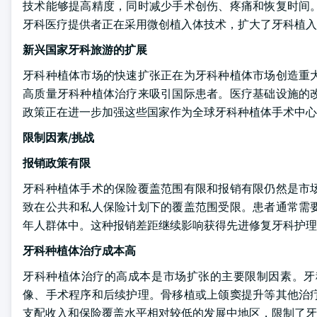
技术能够提高精度，同时减少手术创伤、疼痛和恢复时间
牙科医疗提供者正在采用微创植入体技术，扩大了牙科植入
新兴国家牙科旅游的扩展
牙科种植体市场的快速扩张正在为牙科种植体市场创造重
高质量牙科种植体治疗来吸引国际患者。医疗基础设施的
政策正在进一步加强这些国家作为全球牙科种植体手术中心
限制因素/挑战
报销政策有限
牙科种植体手术的保险覆盖范围有限和报销有限仍然是市
致在公共和私人保险计划下的覆盖范围受限。患者通常需
年人群体中。这种报销差距继续影响获得先进修复牙科护理
牙科种植体治疗成本高
牙科种植体治疗的高成本是市场扩张的主要限制因素。牙
像、手术程序和后续护理。骨移植或上颌窦提升等其他治
支配收入和保险覆盖水平相对较低的发展中地区，限制了牙