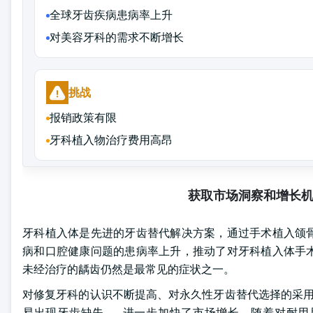
全球牙齿疾病患病率上升
对美容牙科的需求不断增长
挑战
报销政策有限
牙科植入物治疗费用高昂
获取市场洞察和增长
牙科植入体是先进的牙齿替代解决方案，通过手术植入颌
病和口腔健康问题的患病率上升，推动了对牙科植入体手术
未经治疗的龋齿仍然是最常见的症状之一。
对修复牙科的认识不断提高、对永久性牙齿替代选择的采用
易出现牙齿缺失——进一步加快了市场增长。随着对耐用且外观逼真