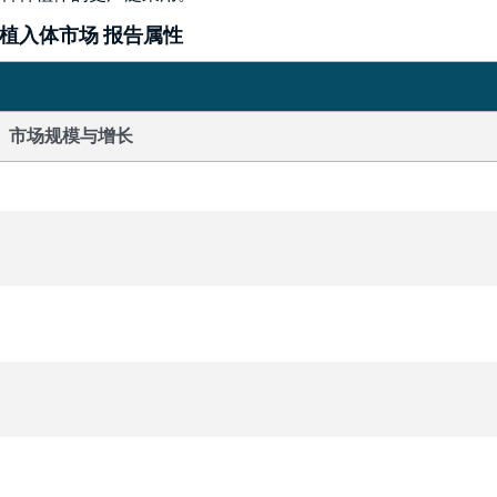
植入体市场 报告属性
市场规模与增长