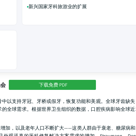
新兴国家牙科旅游业的扩展
机会
下载免费 PDF
骨中以支持牙冠、牙桥或假牙，恢复功能和美观。全球牙齿缺失
的全球需求。根据世界卫生组织的数据，口腔疾病影响全球近3
增加，以及老年人口不断扩大——这类人群由于衰老、糖尿病和
的牙科修复解决方案需求的增加，Straumann、Dentsply