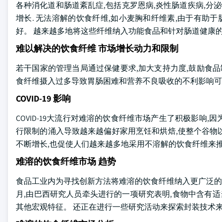
各种消化道和肠道紊乱症,包括克罗恩病,炎性肠道疾病,分
增长. 无法溶解的饮食纤维,如小麦胸和纤维素,由于有助
好。 越来越多地将这些纤维纳入功能食品和针对肠道健康
难以解决的饮食纤维 市场增长动力和限制
若干国家的管理当局通过保健要求,加大支持力度,鼓励食品
食纤维摄入过多导致胃肠困难和营养不良吸收的不利影响可
COVID-19 影响
COVID-19大流行对难溶的饮食纤维市场产生了积极影响
行限制的涌入导致越来越偏好家用烹饪和烘焙,使整个谷物
不断增长,也促使人们越来越多地采用不溶解的饮食纤维来
难溶的饮食纤维市场 趋势
食品工业内为寻找创新方法将难溶的饮食纤维纳入更广泛的食
月,由巴西研究人员牵头进行的一项研究表明,食物中含有
其他宏观特征。 还正在进行一些研究活动来探索封装技术