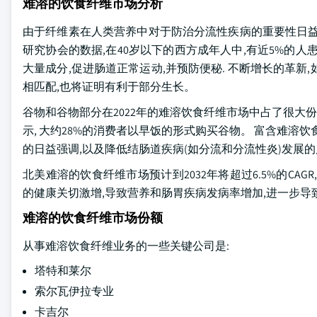
难溶的饮食纤维市场分析
由于纤维素在人类营养中对于防治分流性疾病的重要性日益提高
研究协会的数据,在40岁以下的西方成年人中,有近5%的
大量成分,促进肠道正常运动,并预防便秘. 不断增长的革
相匹配,也将证明有利于部分生长。
谷物和谷物部分在2022年的难溶饮食纤维市场中占了很大份额,
示, 大约28%的消费者以早饭的形式购买谷物。 富含难溶
的日益强调,以及降低结肠道疾病(如分流和分流性炎)发展
北美难溶的饮食纤维市场预计到2032年将超过6.5%的CA
的健康关切激增,导致营养和肠胃疾病发病率增加,进一步导
难溶的饮食纤维市场份额
从事难溶饮食纤维业务的一些关键公司是:
塔特和莱尔
索尔瓦伊拉专业
卡吉尔