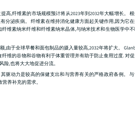
,纤维素的市场规模预计将从2023年到2032年大幅增长。 
人患有分泌疾病。 纤维素在维持消化健康方面起关键作用,因为它
新,如纤维素纳米纤维和纤维素纳米晶体,与纳米技术和生物医学中
由于全球早餐和面包制品的摄入量较高,2032年将扩大。 Glanb
饮食纤维的谷物和谷物有利于体重管理并有助于防止食用过度. 对
的风险,也将大大地促进分流。
GR, 其驱动力是较高的保健支出和与营养有关的严格政府条例。 
致营养补充的需求。