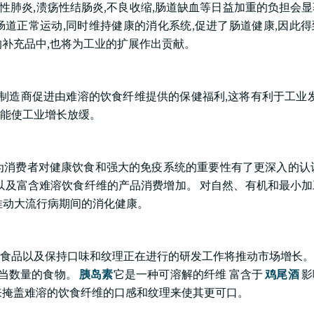
泌性肺炎,溃疡性结肠炎,不良收缩,肠道缺血等日益加重的负担会
于肠道正常运动,同时维持健康的消化系统,促进了肠道健康,因此
的补充品中,也将为工业的扩展作出贡献。
制造商促进由难溶的饮食纤维提供的保健福利,这将有利于工业发
能使工业增长放缓。
,因为消费者对健康饮食和强大的免疫系统的重要性有了更深入的认
以及富含难溶饮食纤维的产品消费增加。 对自然、有机和最小
推动大流行病期间的消化健康。
品以及保持口味和纹理正在进行的研发工作将推动市场增长。 例如
适当数量的食物。
胰岛素
它是一种可溶解的纤维 富含于
鸡尾酒
影
来掩盖难溶的饮食纤维的口感和纹理来使其更可口。