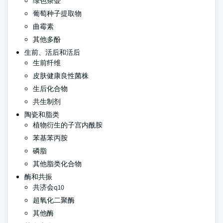
绿色茶壶
葡萄种子提取物
曲霉素
其他多酚
生前、活后和活后
生前纤维
皮肤健康良性菌株
生后化合物
共生制剂
陶瓷和脂类
植物衍生的子宫内酰胺
苯基苯丙胺
磷脂
其他脂类化合物
酶和共振
共济会q10
超氧化二聚酶
其他酶