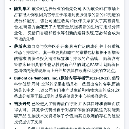
隆扎集团
该公司是养分业的领先公司,因为该公司在市场上
占有很大份额,因为它专注于考虑到皮肤健康的新的和先进的
成分和配方。 该公司通过收购和伙伴关系扩大了其投资组
合,在研发方面花费了大笔资金,试图将新的生物可用成分商
业化。 凭借口香糖和粉末等创新的送货系统,它必然会成为
市场的先锋.
萨斯克
将自身与竞争区分开来,具有广泛的成分,并十分重视
生态可持续性。 其一些更具战略性的举措包括根据不断增长
的需求,将资金投入清洁标签和可持续的产品线。 随着含有
经临床证明具有生物活性的新产品的划定,BASF计划随着日
益增强的美景现象而上升并加强其在欧洲和北美的立足点。
DuPont de Nemours, Inc. (原始内容存档于2012-10-12).
倡导
科学创新,同时: 全球的坚果市场具有一些最出名的名字,而德
洪是其中之一. 该公司专门生产以生前和植物为主的成分,这
些成分侧重于新出现的以肠道健康为中心的美容需求。
吉沃丹岛
已经进入了营养蛋白行业 并因其口味和香味而获
得认可。 其竞争优势出自于对感官体验的掌握,这为功能美
容产品,生物技术投资增添了价值,而其在欧洲的存在为这些
投资提供了支持.