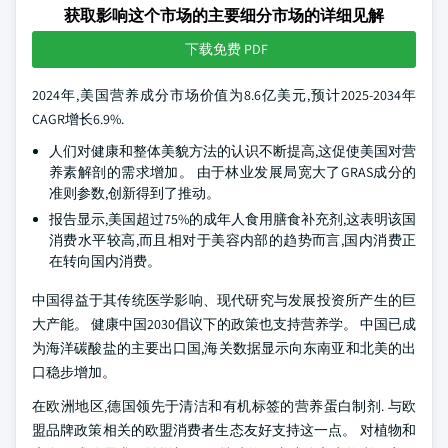
获取影响这个市场的主要细分市场的详细见解
下载免费 PDF
2024年,美国营养成分市场价值为8.6亿美元,预计2025-2034年
CAGR增长6.9%.
人们对健康和整体美貌方法的认识不断提高,这促使美国对营
养素解剖的需求增加。 由于林业发展局宽大了GRAS成分的
准则参数,创新得到了推动。
报告显示,美国超过75%的成年人食用膳食补充剂,这表明该国
消费水平较高,而且相对于美容内部的趋势而言,国内消费正
在转向国内消费。
中国得益于其传统医学影响、现代研究与发展投资所产生的巨
大产能。 健康中国2030倡议下的政策也支持营养学。 中国已成
为海洋碳酸盐的主要出口国,海关数据显示向东南亚和北美的出
口稳步增加。
在欧洲地区,德国领先于清洁和有机标签的营养蛋白制剂. 与欧
盟品牌政策相关的欧盟消费者生态友好支持这一点。 对植物和