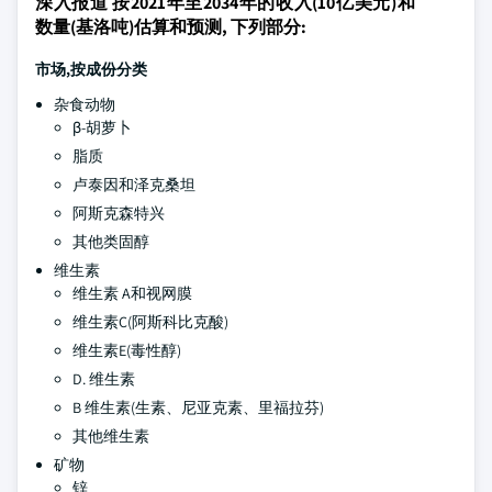
深入报道 按2021年至2034年的收入(10亿美元)和
数量(基洛吨)估算和预测, 下列部分:
市场,按成份分类
杂食动物
β-胡萝卜
脂质
卢泰因和泽克桑坦
阿斯克森特兴
其他类固醇
维生素
维生素 A和视网膜
维生素C(阿斯科比克酸)
维生素E(毒性醇)
D. 维生素
B 维生素(生素、尼亚克素、里福拉芬)
其他维生素
矿物
锌