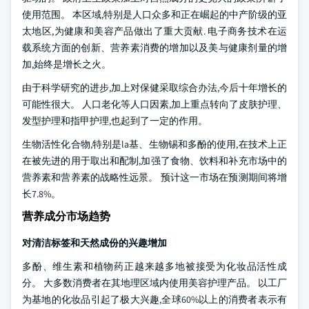
使用范围。 本区域,特别是人口众多和正在崛起的中产阶级的亚
太地区,为健康和美容产品做出了重大贡献. 电子商务技术在运
载系统方面的创新、营养素消费的增加以及美与健康剂量的增
加,始终是增长之火。
由于科学研究的进步,加上对保健采取综合办法,今后十年增长的
可能性很大。 人口老化等人口因素,加上重点转向了皮肤护理、
发型护理和指甲护理,也起到了一定的作用。
生物活性化合物,特别是la基、生物锡和多酚的使用,在技术上正
在被先进的用于取出和配制,加强了食物、饮料和补充市场中的
营养素和营养素的战略性远景。 预计这一市场在预测期间将增
长7.8%。
营养成分市场趋势
对清洁标签和天然成份的兴趣增加
多酚、维生素和植物药正越来越多地被接受为化妆品活性成
分。 大多数消费者在其地理区域内使用美容护理产品。 以工厂
为基地的化妆品引起了极大兴趣,全球60%以上的消费者表示有