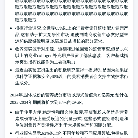
取取取取取取取取取取取取取取取取取取取取取取取取取取
取取取取取取取取取取取取取取取取取取取取取取取取取取
取取取取取取取取取取取取取取取取取取取取取取取取取取
取取取取取
根据行业调查,全世界65%以上的消费者偏好植物配方健康产
品,这有助于扩大竞争性市场,迫使制造商改善生态友好型来
源和供应链透明度,以满足日益增长的部分需求。
收养障碍源于对来源、道德和过敏因素的监管审查,但是,50%
以上的商业collagen补充用户保留了部落忠诚。 客户基础指
示突出指挥效能作为主要驱动力.
最近由实验室衍生出的积极研究值得一提,特别是因为如果提
供科学证据和安全,40%以上的美容消费者会支持生物技术衍
生成分。
2024年,固体成份的营养成分市场以形式价值为19亿美元,预计在
2025-2034年期间将扩大到6.4%的CAGR。
由于使用方便,稳定性和耐久性,胶囊,平板和粉末仍然是营养
素成份市场上最受欢迎的剂量形式. 这些形式使经济制造和
单位剂量具有灵活性,有利于大规模生产和国际分配。
行业报告显示,63%以上的不同年龄和不同应用领域,包括皮肤