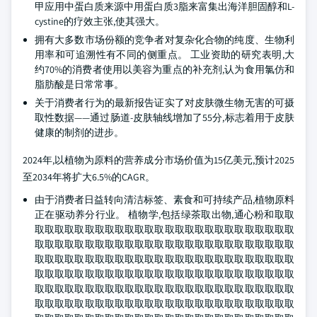
甲应用中蛋白质来源中用蛋白质3脂来富集出海洋胆固醇和L-
cystine的疗效主张,使其强大。
拥有大多数市场份额的竞争者对复杂化合物的纯度、生物利
用率和可追溯性有不同的侧重点。 工业资助的研究表明,大
约70%的消费者使用以美容为重点的补充剂,认为食用氯仿和
脂肪酸是日常常事。
关于消费者行为的最新报告证实了对皮肤微生物无害的可摄
取性数据——通过肠道-皮肤轴线增加了55分,标志着用于皮肤
健康的制剂的进步。
2024年,以植物为原料的营养成分市场价值为15亿美元,预计2025
至2034年将扩大6.5%的CAGR。
由于消费者日益转向清洁标签、素食和可持续产品,植物原料
正在驱动养分行业。 植物学,包括绿茶取出物,通心粉和取取
取取取取取取取取取取取取取取取取取取取取取取取取取取
取取取取取取取取取取取取取取取取取取取取取取取取取取
取取取取取取取取取取取取取取取取取取取取取取取取取取
取取取取取取取取取取取取取取取取取取取取取取取取取取
取取取取取取取取取取取取取取取取取取取取取取取取取取
取取取取取取取取取取取取取取取取取取取取取取取取取取