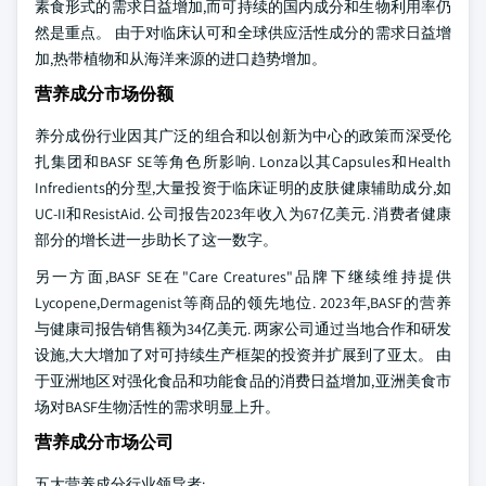
素食形式的需求日益增加,而可持续的国内成分和生物利用率仍
然是重点。 由于对临床认可和全球供应活性成分的需求日益增
加,热带植物和从海洋来源的进口趋势增加。
营养成分市场份额
养分成份行业因其广泛的组合和以创新为中心的政策而深受伦
扎集团和BASF SE等角色所影响. Lonza以其Capsules和Health
Infredients的分型,大量投资于临床证明的皮肤健康辅助成分,如
UC-II和ResistAid. 公司报告2023年收入为67亿美元. 消费者健康
部分的增长进一步助长了这一数字。
另一方面,BASF SE在"Care Creatures"品牌下继续维持提供
Lycopene,Dermagenist等商品的领先地位. 2023年,BASF的营养
与健康司报告销售额为34亿美元. 两家公司通过当地合作和研发
设施,大大增加了对可持续生产框架的投资并扩展到了亚太。 由
于亚洲地区对强化食品和功能食品的消费日益增加,亚洲美食市
场对BASF生物活性的需求明显上升。
营养成分市场公司
五大营养成分行业领导者: