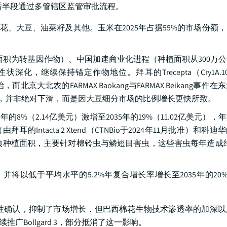
期后半段通过多管辖区监管审批流程。
、大豆、油菜籽及其他。玉米在2025年占据55%的市场份额，并
面积为转基因作物）、中国加速商业化进程（种植面积从300万公顷
继续保持锚定作物地位。拜耳的Trecepta（Cry1A.105 + C
治，而北京大北农的FARMAX Baokang与FARMAX Beikang事
1%，并非绝对下滑，而是因大豆细分市场的比例增长更快所致。
8%（2.14亿美元）激增至2035年的19%（11.02亿美元）
tacta 2 Xtend（CTNBio于2024年11月批准）和科迪华的En
万公顷种植面积，主要针对棉铃虫与鳞翅目害虫，这些害虫每年造成约10
，并将以低于平均水平的5.2%年复合增长率增长至2035年的20%
II的抗性确认，抑制了市场增长，但巴西棉花生物技术渗透率的加深
地上持续推广Bollgard 3，部分抵消了这一影响。