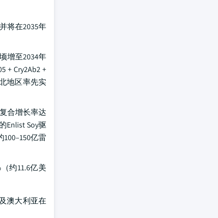
将在2035年
增至2034年
ry2Ab2 +
件在东北地区率先实
，年复合增长率达
list Soy驱
0–150亿雷
（约11.6亿美
以及澳大利亚在