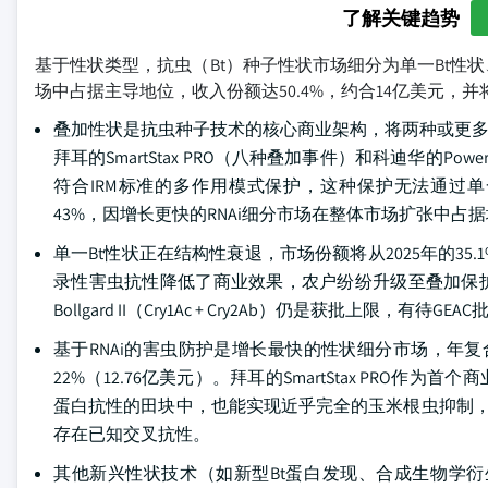
了解关键趋势
基于性状类型，抗虫（Bt）种子性状市场细分为单一Bt性状
场中占据主导地位，收入份额达50.4%，约合14亿美元，并将
叠加性状是抗虫种子技术的核心商业架构，将两种或更多B
拜耳的SmartStax PRO（八种叠加事件）和科迪华的Powe
符合IRM标准的多作用模式保护，这种保护无法通过单一蛋
43%，因增长更快的RNAi细分市场在整体市场扩张中占
单一Bt性状正在结构性衰退，市场份额将从2025年的35.1%
录性害虫抗性降低了商业效果，农户纷纷升级至叠加保
Bollgard II（Cry1Ac + Cry2Ab）仍是获批上限，有待G
基于RNAi的害虫防护是增长最快的性状细分市场，年复合增长
22%（12.76亿美元）。拜耳的SmartStax PRO作
蛋白抗性的田块中，也能实现近乎完全的玉米根虫抑制，其作
存在已知交叉抗性。
其他新兴性状技术（如新型Bt蛋白发现、合成生物学衍生