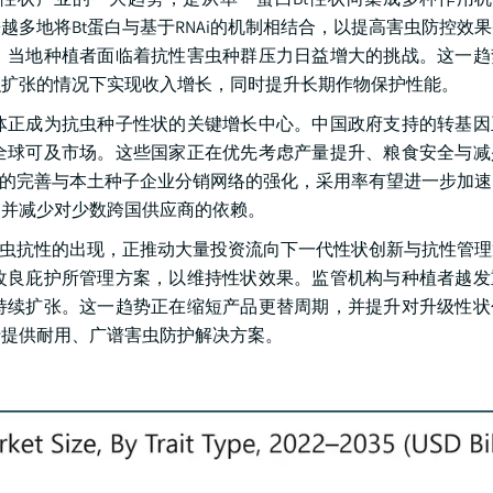
越多地将Bt蛋白与基于RNAi的机制相结合，以提高害虫防控效
可，当地种植者面临着抗性害虫种群压力日益增大的挑战。这一
积扩张的情况下实现收入增长，同时提升长期作物保护性能。
体正成为抗虫种子性状的关键增长中心。中国政府支持的转基因
全球可及市场。这些国家正在优先考虑产量提升、粮食安全与减
架的完善与本土种子企业分销网络的强化，采用率有望进一步加
，并减少对少数跨国供应商的依赖。
害虫抗性的出现，正推动大量投资流向下一代性状创新与抗性管
改良庇护所管理方案，以维持性状效果。监管机构与种植者越发
持续扩张。这一趋势正在缩短产品更替周期，并提升对升级性状
于提供耐用、广谱害虫防护解决方案。