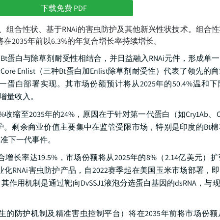
下载免费 PDF
、组合性状、基于RNAi的害虫防护及其他新兴性状技术。组合性状
在2035年前以6.3%的年复合增长率持续增长。
t蛋白与除草剂耐受性相结合，并日益融入RNAi元件，形成单
rCore Enlist（三种Bt蛋白加Enlist除草剂耐受性）代表了领先
白部署实现。其市场份额预计将从2025年的50.4%温和下降
据增量收入。
收缩至2035年的24%，原因在于针对第一代蛋白（如Cry1Ab、Cr
护。剩余商业价值主要集中在监管受限市场，特别是印度的Bt棉
EAC批准下一代事件。
率达19.5%，市场份额将从2025年的8%（2.14亿美元）扩张
为首个商业化RNAi害虫防护产品，自2022赛季起在美国玉米市场部署，
用机制是通过靶向DvSSJ1液泡分选蛋白基因的dsRNA，与现
的防护机制及精准害虫控制平台）将在2035年前将市场份额从