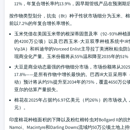
11%，年复合增长率约13.9%，因早期管线产品在预测
按作物类型划分，抗虫（Bt）种子性状市场细分为玉米、棉花
前以7.2%的年复合增长率增长。
玉米凭借在美国玉米带的根深蒂固普及率（92–93%种植
的4200万公顷）以及巴西玉米-大豆双季种植系统中IR性状深化，
Vip3A）和科迪华的Vorceed Enlist主导拉丁美洲秋粘虫防
现商业化产量。玉米份额将从55%温和降至2035年的5
大豆是商业动态最强的作物细分市场，市场份额将从2025年的
17.8%——是所有作物中增长最快的。巴西IR大豆采用率（由拜耳的In
动）预计将从约5%提升至2034年的75%，覆盖4650
亚尔的估算产量损失。
棉花在2025年占据约6.97亿美元（约26%）的市场收入
元）。
印度棉花种植面积的下降以及粉红棉铃虫对Bollgard 
Namoi、Macintyre和Darling Downs流域约50万公顷土