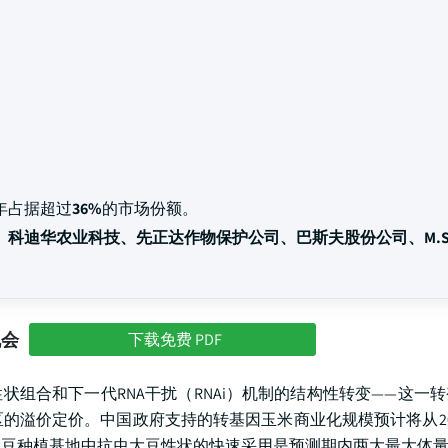
5年占据超过
36%
的市场份额。
、科迪华农业科技、先正达作物保护公司、巴斯夫股份公司、M.S
机会
下载免费 PDF
状组合和下一代RNA干扰（RNAi）机制的结构性转变——这一
溢价定价。中国政府支持的转基因玉米商业化规模预计将从202
万公顷大豆种植基地中抗虫大豆性状的快速采用是预测期内两大最大体