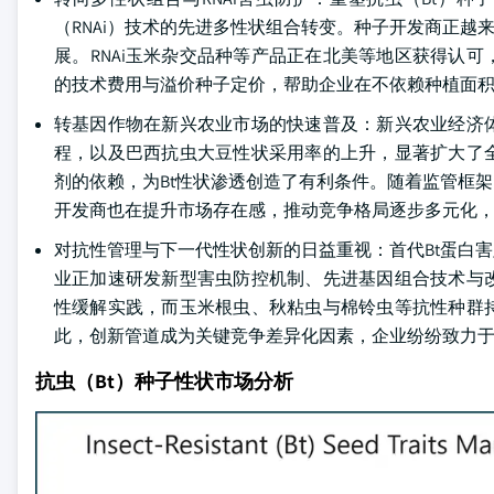
（RNAi）技术的先进多性状组合转变。种子开发商正越来
展。RNAi玉米杂交品种等产品正在北美等地区获得认
的技术费用与溢价种子定价，帮助企业在不依赖种植面
转基因作物在新兴农业市场的快速普及：新兴农业经济
程，以及巴西抗虫大豆性状采用率的上升，显著扩大了
剂的依赖，为Bt性状渗透创造了有利条件。随着监管框
开发商也在提升市场存在感，推动竞争格局逐步多元化
对抗性管理与下一代性状创新的日益重视：首代Bt蛋白
业正加速研发新型害虫防控机制、先进基因组合技术与
性缓解实践，而玉米根虫、秋粘虫与棉铃虫等抗性种群
此，创新管道成为关键竞争差异化因素，企业纷纷致力
抗虫（Bt）种子性状市场分析