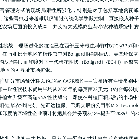
理方式的现场局限性所强化，特别是对于包括草地贪夜蛾（Spo
is）等鳞翅目害虫，这些害虫越来越难以仅通过传统化学手段控制。直接嵌入种
低农场层面的投入成本，并支持大规模商业与小农种植系统中的
战。现场进化的抗性已在西部玉米根虫种群中对Cry3Bb1和mC
南亚部分地区的棉铃虫中对Bollgard II得到确认。美国环保署
期，而印度对下一代棉花性状（Bollgard III/BG-III）的
业地区的可寻址市场扩张。
Ai害虫防护细分市场预计将以19.5%的CAGR增长——这是所有性状类
玉米中Bt性状技术费用平均从2025年的每英亩28美元（约合每公顷
为种植者升级至高端RNAi性状组合，即使在种植面积成熟的市场
农业科技、先正达植保、巴斯夫股份公司和M.S. Technolog
和印度的区域性企业预计将把其合并份额从18%提升至2035年的3
子性状产业的一大趋势，是从单一蛋白Bt性状向集成多种作用机