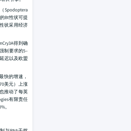
doptera
子的Bt性状可提
性状采用经济
ry3A得到确
强制要求的5–
监管延迟以及欧盟
别中最快的增速，
70美元）上涨
中也推动了每英
ies有限责任
0%。
制与RNA干扰