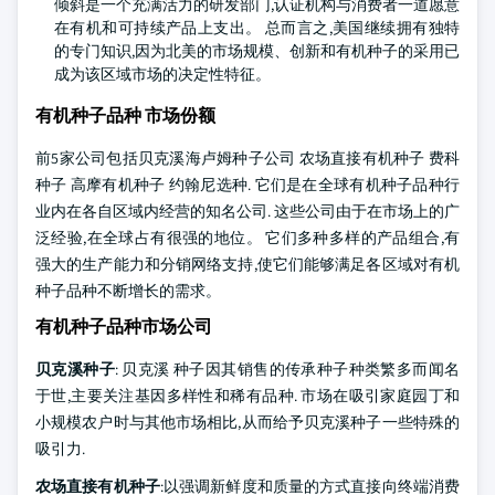
倾斜是一个充满活力的研发部门,认证机构与消费者一道愿意
在有机和可持续产品上支出。 总而言之,美国继续拥有独特
的专门知识,因为北美的市场规模、创新和有机种子的采用已
成为该区域市场的决定性特征。
有机种子品种 市场份额
前5家公司包括贝克溪海卢姆种子公司 农场直接有机种子 费科
种子 高摩有机种子 约翰尼选种. 它们是在全球有机种子品种行
业内在各自区域内经营的知名公司. 这些公司由于在市场上的广
泛经验,在全球占有很强的地位。 它们多种多样的产品组合,有
强大的生产能力和分销网络支持,使它们能够满足各区域对有机
种子品种不断增长的需求。
有机种子品种市场公司
贝克溪种子
: 贝克溪 种子因其销售的传承种子种类繁多而闻名
于世,主要关注基因多样性和稀有品种. 市场在吸引家庭园丁和
小规模农户时与其他市场相比,从而给予贝克溪种子一些特殊的
吸引力.
农场直接有机种子
:以强调新鲜度和质量的方式直接向终端消费