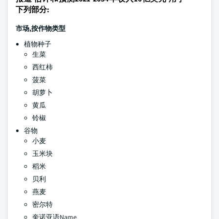
下列部分:
市场,按作物类型
植物种子
生菜
西红柿
菠菜
胡萝卜
黄瓜
铃椒
谷物
小麦
玉米块
稻米
贝利
燕麦
密尔特
奎诺亚语Name