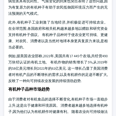
病虫害具有抗药性。 气候变化的到来也突出表明了这些问题,因
为有复原力的有机种子有助于农民抵御因环境压力而产生的无
法预测的天气模式。
此外,有机种子工业刺激了当地经济,并积极促进可持续农业。
在全球范围,各国政府和相关机构越来越多地以赠款和研究资金
支持有机种子倡议。 有机种子品种对于使农业更可持续、更健
康、对农民、消费者以及当然对地球本身更具复原力来说,是相
当必要的。
例如,据美国农业部称,2021年,美国共有17 445个农场,共经营490
万块经认证的有机土地。 有机作物的销售增长了5%,从2019年
的58亿美元增长到2021年的61亿美元. 这一增长凸显了美国消费
者对有机产品的不断增长的需求,以及有机耕作的足迹不断扩大,
反映了一种向可持续农业发展的持续强劲趋势.
有机种子品种市场趋势
由于消费者对有机食品的选择不断变化,有机种子市场一直稳步
上升,这是出于健康和环境原因。 消费者越来越多地选择有机种
子,因为他们认为有机耕作对健康有利。 随着农业向可持续做法