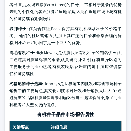
者出售,是农场直接(Farm Direct)的口号。 它相对于竞争的优势
表现为个性化的客户服务和当地采购,因此在当地市场上与有机
的和可持续的竞争激烈。
联邦种子:
作为合作社,Fedco保持其有机和继承种子的价格平
衡。 他们的社区营销方法,加上其广泛的目录和非常合理的价
格,对小农户和小园丁是一个巨大的优势。
高毛有机种子
:High Mowing是优质认证有机种子的知名供应商,
并通过其对质量标准的承诺,认真研究,不断创新,将自身区别为
主要服务于商业种植者,有机农民,以及严肃的园丁,同时强调信
任和可持续性.
约翰尼的种子选集:
Johnny's是世界范围内批发和零售市场种子
销售中的主要角色,其文化和技术对研发和分销投入巨大. 它通
过沉重的品牌和质量保障来明确区分自己,这些保障刺激了商业
种植者和大型农场的偏好。
有机种子品种市场 报告属性
关键要点
详细信息