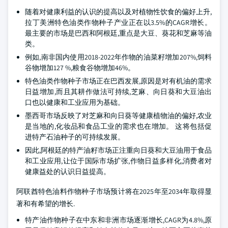
随着对健康利益的认识的提高以及对植物性饮食的偏好上升,
拉丁美洲特色油类作物种子产业正在以3.5%的CAGR增长。
最主要的市场是巴西和阿根廷,重点是大豆、葵花和芝麻等油
类。
例如,南非国内使用2018-2022年作物的油菜籽增加207%,饲料
谷物增加127 %,粮食谷物增加46%。
特色油类作物种子市场正在巴西发展,原因是对有机油的需求
日益增加,而且其耕作做法可持续,芝麻、向日葵和大豆油出
口也以健康和工业应用为基础。
墨西哥市场反映了对芝麻和向日葵等健康植物油的偏好,农业
是当地的,化妆品和食品工业的需求也在增加。 这将包括促
进特产石油种子的可持续发展。
因此,阿根廷的特产油籽市场正注重向日葵和大豆油用于食品
和工业应用,让位于国际市场扩张,作物日益多样化,消费者对
健康益处的认识日益提高。
阿联酋特色油料作物种子市场预计将在2025年至2034年取得显
著和有希望的增长.
特产油作物种子在中东和非洲市场逐渐增长,CAGR为4.8%,原