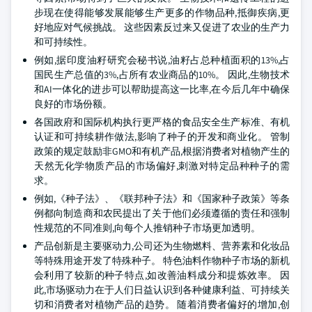
步现在使得能够发展能够生产更多的作物品种,抵御疾病,更
好地应对气候挑战。 这些因素反过来又促进了农业的生产力
和可持续性。
例如,据印度油籽研究会秘书说,油籽占总种植面积的13%,占
国民生产总值的3%,占所有农业商品的10%。 因此,生物技术
和AI一体化的进步可以帮助提高这一比率,在今后几年中确保
良好的市场份额。
各国政府和国际机构执行更严格的食品安全生产标准、有机
认证和可持续耕作做法,影响了种子的开发和商业化。 管制
政策的规定鼓励非GMO和有机产品,根据消费者对植物产生的
天然无化学物质产品的市场偏好,刺激对特定品种种子的需
求。
例如,《种子法》、《联邦种子法》和《国家种子政策》等条
例都向制造商和农民提出了关于他们必须遵循的责任和强制
性规范的不同准则,向每个人推销种子市场更加透明。
产品创新是主要驱动力,公司还为生物燃料、营养素和化妆品
等特殊用途开发了特殊种子。 特色油料作物种子市场的新机
会利用了较新的种子特点,如改善油料成分和提炼效率。 因
此,市场驱动力在于人们日益认识到各种健康利益、可持续关
切和消费者对植物产品的趋势。 随着消费者偏好的增加,创