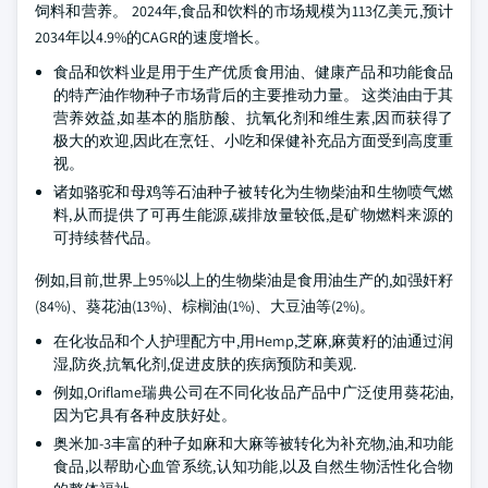
饲料和营养。 2024年,食品和饮料的市场规模为113亿美元,预计
2034年以4.9%的CAGR的速度增长。
食品和饮料业是用于生产优质食用油、健康产品和功能食品
的特产油作物种子市场背后的主要推动力量。 这类油由于其
营养效益,如基本的脂肪酸、抗氧化剂和维生素,因而获得了
极大的欢迎,因此在烹饪、小吃和保健补充品方面受到高度重
视。
诸如骆驼和母鸡等石油种子被转化为生物柴油和生物喷气燃
料,从而提供了可再生能源,碳排放量较低,是矿物燃料来源的
可持续替代品。
例如,目前,世界上95%以上的生物柴油是食用油生产的,如强奸籽
(84%)、葵花油(13%)、棕榈油(1%)、大豆油等(2%)。
在化妆品和个人护理配方中,用Hemp,芝麻,麻黄籽的油通过润
湿,防炎,抗氧化剂,促进皮肤的疾病预防和美观.
例如,Oriflame瑞典公司在不同化妆品产品中广泛使用葵花油,
因为它具有各种皮肤好处。
奥米加-3丰富的种子如麻和大麻等被转化为补充物,油,和功能
食品,以帮助心血管系统,认知功能,以及自然生物活性化合物