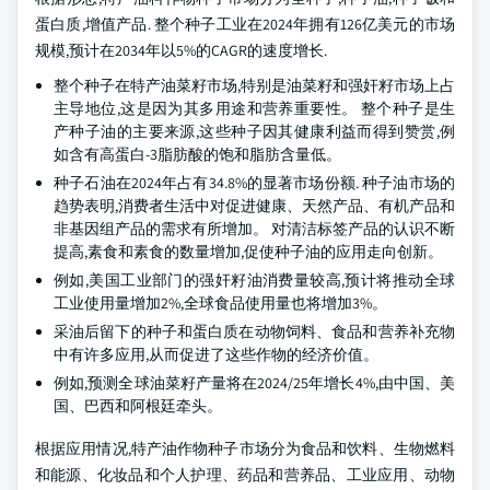
蛋白质,增值产品. 整个种子工业在2024年拥有126亿美元的市场
规模,预计在2034年以5%的CAGR的速度增长.
整个种子在特产油菜籽市场,特别是油菜籽和强奸籽市场上占
主导地位,这是因为其多用途和营养重要性。 整个种子是生
产种子油的主要来源,这些种子因其健康利益而得到赞赏,例
如含有高蛋白-3脂肪酸的饱和脂肪含量低。
种子石油在2024年占有34.8%的显著市场份额. 种子油市场的
趋势表明,消费者生活中对促进健康、天然产品、有机产品和
非基因组产品的需求有所增加。 对清洁标签产品的认识不断
提高,素食和素食的数量增加,促使种子油的应用走向创新。
例如,美国工业部门的强奸籽油消费量较高,预计将推动全球
工业使用量增加2%,全球食品使用量也将增加3%。
采油后留下的种子和蛋白质在动物饲料、食品和营养补充物
中有许多应用,从而促进了这些作物的经济价值。
例如,预测全球油菜籽产量将在2024/25年增长4%,由中国、美
国、巴西和阿根廷牵头。
根据应用情况,特产油作物种子市场分为食品和饮料、生物燃料
和能源、化妆品和个人护理、药品和营养品、工业应用、动物