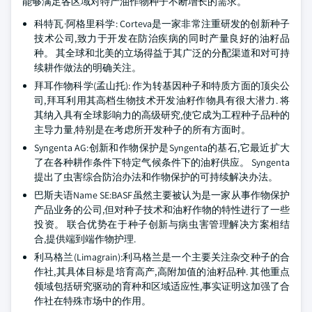
能够满足各区域对特产油作物种子不断增长的需求。
科特瓦·阿格里科学: Corteva是一家非常注重研发的创新种子
技术公司,致力于开发在防治疾病的同时产量良好的油籽品
种。 其全球和北美的立场得益于其广泛的分配渠道和对可持
续耕作做法的明确关注。
拜耳作物科学(孟山托): 作为转基因种子和特质方面的顶尖公
司,拜耳利用其高档生物技术开发油籽作物具有很大潜力. 将
其纳入具有全球影响力的高级研究,使它成为工程种子品种的
主导力量,特别是在考虑所开发种子的所有方面时。
Syngenta AG:创新和作物保护是Syngenta的基石,它最近扩大
了在各种耕作条件下特定气候条件下的油籽供应。 Syngenta
提出了虫害综合防治办法和作物保护的可持续解决办法。
巴斯夫语Name SE:BASF虽然主要被认为是一家从事作物保护
产品业务的公司,但对种子技术和油籽作物的特性进行了一些
投资。 联合优势在于种子创新与病虫害管理解决方案相结
合,提供端到端作物护理.
利马格兰(Limagrain):利马格兰是一个主要关注杂交种子的合
作社,其具体目标是培育高产,高附加值的油籽品种. 其他重点
领域包括研究驱动的育种和区域适应性,事实证明这加强了合
作社在特殊市场中的作用。