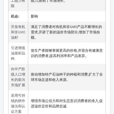
工能力有
能力,限制了市场增长。
限
机会:
影响
开发有机
满足了消费者对有机和非GMO产品不断增长的
和非GMO
需求,开辟了新的溢价市场部分,增加了市场份
油籽
额。
引进增值
使生产者能够掌握更高的价格,并迎合有健康意
油菜籽品
识的消费者,提高利润率和产品差异。
种.
向中产阶
级人口增
推动增加特产石油种子的种植和消费,扩大了全
长的新兴
球市场足迹和收入来源。
市场扩展
采用可持
续的耕作
增强市场公信力和对生态意识消费者的准入,促
做法和认
进溢价定价和品牌忠诚.
证方案