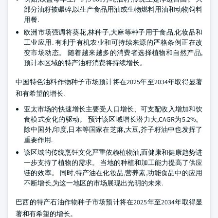
部分油籽被碾碎,以生产食品用油或生物燃料用油和动物饲料
用餐.
欧洲市场强调将葵花,林种子,大麻等种子用于食品,化妆品和
工业应用. 有利于有机农业和可持续来源的严格条例正在改
变市场动态。 随着越来越多的消费者选择植物和自然产品,
预计本区域的特产油籽消费将持续增长。
中国特色油料作物种子市场预计将在2025年至2034年取得显著
和有希望的增长.
亚太市场的快速增长主要受人口增长、可支配收入增加和饮
食模式变化的驱动。 预计该区域增长潜力大,CAGR为5.2%。
除中国外,印度,日本等国家在芝麻,大豆,芥子籽油中也发挥了
重要作用.
该区域的传统烹饪文化严重依赖植物油,而健康和健康趋势进
一步支持了植物的需求。 当地的种植和加工能力提高了供应
链的效率。 同时,特产油在化妆品,营养素,功能食品中的应用
不断增长,为这一地区的市场展现出光明的未来.
巴西的特产石油作物种子市场预计将在2025年至2034年取得显
著和有希望的增长。