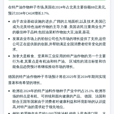
在特产油作物种子市场,美国在2024年占北美主要份额88亿美元,
预计2034年CAGR增长3.7%.
由于农业基础设施的进步,广阔的土地面积,以及技术,美国已
成为北美特色油籽作物的主导力量. 美国农民注重商业生产
的极佳种子品种,包括油菜籽作物如大豆,油菜,葵花.
发展农业市场上的初创公司也为市场的增长提供了支持,这些
公司正在提供新的创新,并帮助满足全国消费者经常变化的需
求。
加拿大是粮食、坚果和工业应用的特产油作物的另一个主要
行为者,其重点是有机油和特产油。 区域性的清洁标签和功
能食品趋势预计将继续推动市场的增长。
德国的特产油作物种子市场预计将在2025年至2034年期间实现
显著和有希望的增长。
欧洲在2024年的特产油料作物种子产业中约占25.1%. 欧洲市
场的特点是有机、可持续和面向健康的产品。 德国、法国和
联合王国等国家由于消费者对健康利益和环境影响的认识提
高,对特产油的需求处于领先地位。
例如,欧盟每年生产约3 000万吨油籽,传统上是净进口国。 大