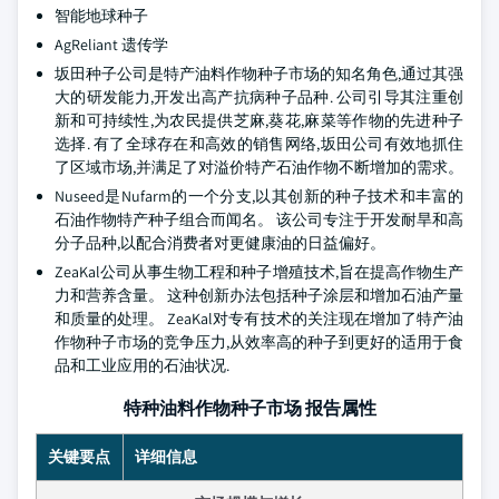
智能地球种子
AgReliant 遗传学
坂田种子公司是特产油料作物种子市场的知名角色,通过其强
大的研发能力,开发出高产抗病种子品种. 公司引导其注重创
新和可持续性,为农民提供芝麻,葵花,麻菜等作物的先进种子
选择. 有了全球存在和高效的销售网络,坂田公司有效地抓住
了区域市场,并满足了对溢价特产石油作物不断增加的需求。
Nuseed是Nufarm的一个分支,以其创新的种子技术和丰富的
石油作物特产种子组合而闻名。 该公司专注于开发耐旱和高
分子品种,以配合消费者对更健康油的日益偏好。
ZeaKal公司从事生物工程和种子增殖技术,旨在提高作物生产
力和营养含量。 这种创新办法包括种子涂层和增加石油产量
和质量的处理。 ZeaKal对专有技术的关注现在增加了特产油
作物种子市场的竞争压力,从效率高的种子到更好的适用于食
品和工业应用的石油状况.
特种油料作物种子市场 报告属性
关键要点
详细信息