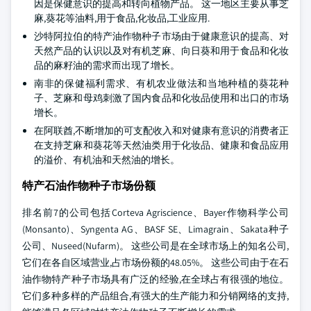
因是保健意识的提高和转向植物产品。 这一地区主要从事芝
麻,葵花等油料,用于食品,化妆品,工业应用.
沙特阿拉伯的特产油作物种子市场由于健康意识的提高、对
天然产品的认识以及对有机芝麻、向日葵和用于食品和化妆
品的麻籽油的需求而出现了增长。
南非的保健福利需求、有机农业做法和当地种植的葵花种
子、芝麻和母鸡刺激了国内食品和化妆品使用和出口的市场
增长。
在阿联酋,不断增加的可支配收入和对健康有意识的消费者正
在支持芝麻和葵花等天然油类用于化妆品、健康和食品应用
的溢价、有机油和天然油的增长。
特产石油作物种子市场份额
排名前7的公司包括Corteva Agriscience、Bayer作物科学公司
(Monsanto)、Syngenta AG、BASF SE、Limagrain、Sakata种子
公司、Nuseed(Nufarm)。 这些公司是在全球市场上的知名公司,
它们在各自区域营业,占市场份额的48.05%。 这些公司由于在石
油作物特产种子市场具有广泛的经验,在全球占有很强的地位。
它们多种多样的产品组合,有强大的生产能力和分销网络的支持,