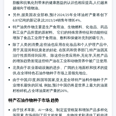
肪酸和抗氧化剂带来的健康惠益的认识也相应提高,人们越来
越倾向于植物油。
另外,据美国农业部称,预计2024/25年全球油籽产量将创下
6.87亿吨的新记录,比2023/24销售年增长4%。
特产油类作物主要是生产食用油、生物燃料、化妆品、药品
和工业产品所需的原材料。 它们的特殊营养特征和功能特征
增加了食品工业用于食用油、敷料和保健补充剂的吸引力。
除了人类的消费,这些油也应用在化妆品和个人护理产品中,
用于其湿润和抗衰老的好处. 在医药和营养部门,特产油因其
治疗性质而得到应用。 除这些分类应用外,无化学,天然产品
的增加趋势发现这些特产油在工业和动物营养中被广泛使用.
北美由于农业基础设施的进步、广阔的土地面积和技术的提
供,在全球特色石油作物种子市场上居领先地位。
由于中国,印度,韩国等国家,亚太是全球特产油料作物种子产
业增长最快的区域. 例如,预计中国仍将是世界上最大的油菜
籽粉碎机,占全球油菜籽产量的26%。
特产石油作物种子市场 趋势
由于技术革新、AI一体化、制定监管框架和增加产品多样化
等因素,市场得到了巨大的发展。 生物技术和遗传工程的进