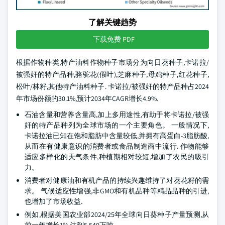
了解关键趋势
下载免费 PDF
根据作物种类,特产油料作物种子市场分为向日葵种子,卡诺拉/
被强奸的特产品种,骆驼花(假叶),芝麻种子,母鸡种子,红花种子,
松叶/林籽,其他特产油料种子. 卡诺拉/被强奸的特产品种占2024
年市场份额的30.1%,预计2034年CAGR增长4.9%.
石油含量和营养含量高,加上多用途性,有助于将卡诺拉/被强
奸的特产品种列为全球市场的一个主要角色。 一般情况下,
卡诺拉油已知在饱和脂肪中含量较低,并拥有高蛋白-3脂肪酸,
从而在有健康意识的消费者或食品制造商中流行. 作物能够
适应多样化的天气条件,种植期相对较短,增加了农民的吸引
力。
消费者对健康油和有机产品的持续兴趣维持了对葵花籽的需
求。 气候适应性增强,非GMO和有机品种等精品品种的引进,
也增加了市场收益.
例如,根据美国农业部2024/25年全球向日葵种子产量预测,从