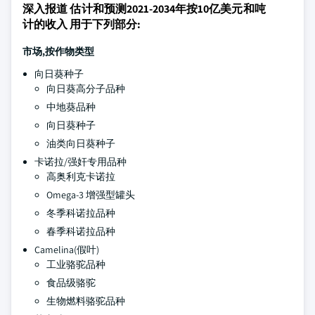
深入报道 估计和预测2021-2034年按10亿美元和吨
计的收入 用于下列部分:
市场,按作物类型
向日葵种子
向日葵高分子品种
中地葵品种
向日葵种子
油类向日葵种子
卡诺拉/强奸专用品种
高奥利克卡诺拉
Omega-3 增强型罐头
冬季科诺拉品种
春季科诺拉品种
Camelina(假叶)
工业骆驼品种
食品级骆驼
生物燃料骆驼品种