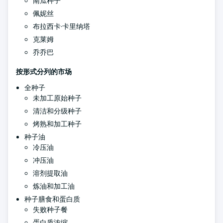
南瓜种子
佩妮丝
布拉西卡·卡里纳塔
克莱姆
乔乔巴
按形式分列的市场
全种子
未加工原始种子
清洁和分级种子
烤熟和加工种子
种子油
冷压油
冲压油
溶剂提取油
炼油和加工油
种子膳食和蛋白质
失败种子餐
蛋白质浓缩