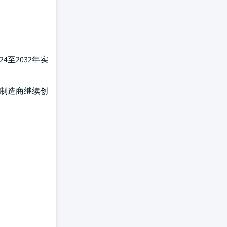
至2032年实
着制造商继续创