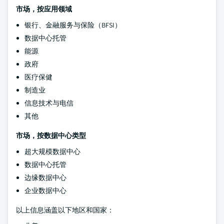
市场，按应用领域
银行、金融服务与保险（BFSI）
数据中心托管
能源
政府
医疗保健
制造业
信息技术与电信
其他
市场，按数据中心类型
超大规模数据中心
数据中心托管
边缘数据中心
企业数据中心
以上信息涵盖以下地区和国家：