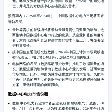
元。此项投资将进一步巩固德国在欧盟工业经济中的领先地
位，并满足其对数据中心基础设施的需求。
预测期内（2025年至2034年），中国数据中心电力市场将迎来
蓬勃发展。
云计算需求的持续增长将带动云服务提供商数量的增加，进
而推动中国数据中心电力行业的发展。从企业扩张的角度来
看，对简化连接和灵活解决方案的需求不断上升，将显著促
进行业增长。
据中国信息通信研究院数据，2022年中国云计算市场规模达
634亿美元，同比增长40.91%，远超全球19%的增速。
电信网络的发展（包括移动用户数量）推动了数据流量的增
长。数据流量的增加带动了数据中心产业的发展，进而刺激
市场增长。此外，中国为减少碳排放并转向太阳能、风能等
可再生能源的努力，使数据中心运营商更容易投资环保解决
方案，降低对环境的负面影响。
数据中心电力市场份额
数据中心电力行业前7名企业包括施耐德电气、威图、伊
顿、ABB、台达电子、华为技术和卡特彼勒，2024年合计约