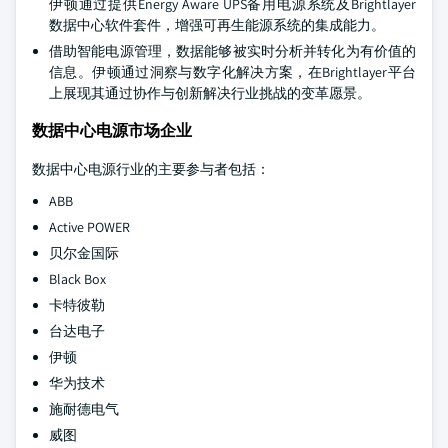
伊顿通过提供Energy Aware UPS备用电源系统及Brightlayer
数据中心软件套件，增强可再生能源系统的集成能力。
借助智能电源管理，数据能够被实时分析并转化为有价值的
信息。伊顿通过洞察与数字化解决方案，在Brightlayer平台
上展现其通过协作与创新解决行业挑战的变革愿景。
数据中心电源市场企业
数据中心电源行业的主要参与者包括：
ABB
Active POWER
贝尔金国际
Black Box
卡特彼勒
台达电子
伊顿
华为技术
施耐德电气
威图