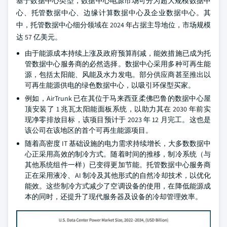
基于数据中心类型，数据中心电源市场可分为超大规模数据中
心、托管数据中心、边缘计算数据中心及企业数据中心。其
中，托管数据中心细分领域在 2024 年占据主导地位，市场规模
达 57 亿美元。
由于能源成本持续上涨及政府预算削减，能效措施已成为托
管数据中心服务商的必然选择。数据中心采用多种可再生能
源，包括太阳能、风能及水力发电。部分供应商甚至推出以
可再生能源供电的绿色数据中心，以吸引环保型买家。
例如，AirTrunk 已在其位于马来西亚柔佛巴鲁的数据中心屋
顶安装了 1 兆瓦太阳能面板系统，以助力其在 2030 年前实
现净零排放目标，该项目预计于 2023 年 12 月完工。这也是
该公司在该地区的首个可再生能源项目。
随着高密度 IT 基础设施的电力需求持续增长，大多数数据中
心正采用高效的制冷方式。随着时间的推移，制冷系统（与
其他系统组件一样）已变得更加节能。托管数据中心服务商
正在采用液冷、AI 制冷及其他形式的自然冷却技术，以优化
能效。这些制冷方式减少了空调设备的使用，在降低能源成
本的同时，还提升了现代服务器及设备的冷却管理效率。