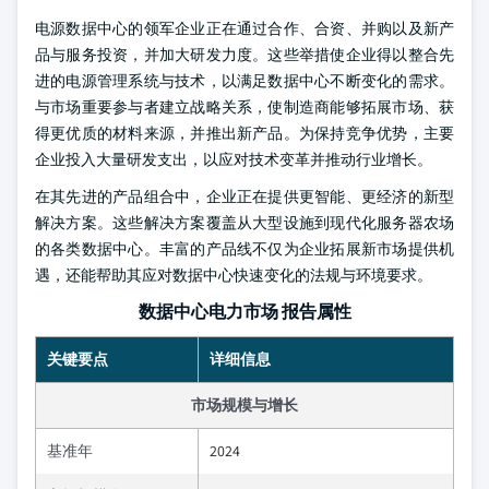
电源数据中心的领军企业正在通过合作、合资、并购以及新产
品与服务投资，并加大研发力度。这些举措使企业得以整合先
进的电源管理系统与技术，以满足数据中心不断变化的需求。
与市场重要参与者建立战略关系，使制造商能够拓展市场、获
得更优质的材料来源，并推出新产品。为保持竞争优势，主要
企业投入大量研发支出，以应对技术变革并推动行业增长。
在其先进的产品组合中，企业正在提供更智能、更经济的新型
解决方案。这些解决方案覆盖从大型设施到现代化服务器农场
的各类数据中心。丰富的产品线不仅为企业拓展新市场提供机
遇，还能帮助其应对数据中心快速变化的法规与环境要求。
数据中心电力市场 报告属性
关键要点
详细信息
市场规模与增长
基准年
2024