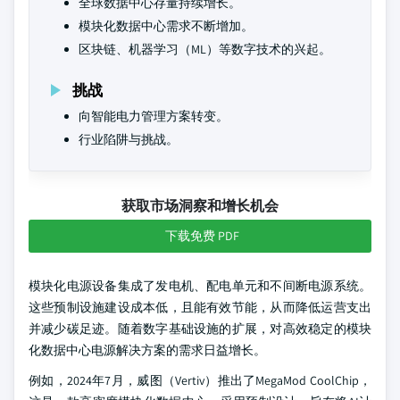
全球数据中心存量持续增长。
模块化数据中心需求不断增加。
区块链、机器学习（ML）等数字技术的兴起。
挑战
向智能电力管理方案转变。
行业陷阱与挑战。
获取市场洞察和增长机会
下载免费 PDF
模块化电源设备集成了发电机、配电单元和不间断电源系统。
这些预制设施建设成本低，且能有效节能，从而降低运营支出
并减少碳足迹。随着数字基础设施的扩展，对高效稳定的模块
化数据中心电源解决方案的需求日益增长。
例如，2024年7月，威图（Vertiv）推出了MegaMod CoolChip，