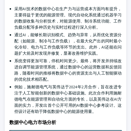
采用AI技术的数据中心在生产力与运营成本方面均有提升，
主要得益于更优的能源管理。现代自动化系统通过机器学习
的数据收集与分析技术，对能源使用、制冷系统功能、工作
负载分配等多种历史与实时过程进行深入分析。
通过AI，能够长期识别模式、趋势与异常，从而优化资源分
配（如能源、制冷与工作负载），在最大化产出的同时最小
化冷却、电力与工作负载等环节的支出。此外，AI还能在问
题扩大前及时发现并修复，显著改善维护实践。
系统变得更加可靠，停机时间更少。最终，将开发并持续改
进自调节能源管理系统，通过数据中心的运营数据和反馈回
路，随着时间的推移将数据中心的资源支出与人工智能驱动
的优化技术相匹配。
例如，施耐德电气与英伟达于2024年2月合作，旨在改进专
注于人工智能创新的数据中心基础设施。此次合作利用施耐
德电气在能源管理和自动化方面的专长，以及英伟达在AI方
面的实力，开发出首个公开可用的AI数据中心参考设计。这
些设计还有助于降低数据中心的能源使用量。
数据中心电力市场分析