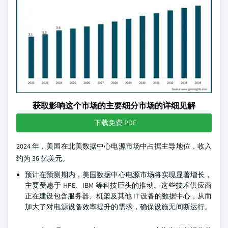
获取影响这个市场的主要细分市场的详细见解
下载免费 PDF
2024 年，美国在北美数据中心电源市场中占据主导地位，收入
约为 36 亿美元。
预计在预测期内，美国数据中心电源市场将实现显著增长，
主要受惠于 HPE、IBM 等科技巨头的推动。这些技术供应商
正在建设包含服务器、机架及其他 IT 设备的数据中心，从而
加大了对电源设备效率提升的需求，确保设施无间断运行。