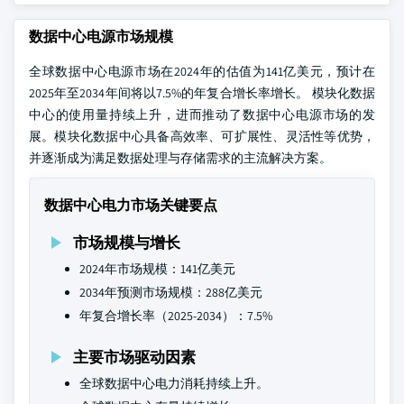
数据中心电源市场规模
全球数据中心电源市场在2024年的估值为141亿美元，预计在
2025年至2034年间将以7.5%的年复合增长率增长。 模块化数据
中心的使用量持续上升，进而推动了数据中心电源市场的发
展。模块化数据中心具备高效率、可扩展性、灵活性等优势，
并逐渐成为满足数据处理与存储需求的主流解决方案。
数据中心电力市场关键要点
市场规模与增长
2024年市场规模：141亿美元
2034年预测市场规模：288亿美元
年复合增长率（2025-2034）：7.5%
主要市场驱动因素
全球数据中心电力消耗持续上升。