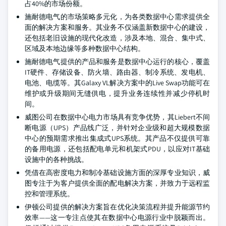
占40%的市场份额。
施耐德电气的市场策略多元化，为各类数据中心需求提供全
面的解决方案和服务。其业务不仅涵盖新数据中心的建设，
还包括老旧设施的现代化改造，涉及本地、混合、集中式、
区域及本地边缘等多种数据中心结构。
施耐德电气提供的产品和服务是数据中心运行的核心，覆盖
IT硬件、存储设备、防火墙、路由器、制冷系统、发电机、
电池、电缆等。其Galaxy VL解决方案中的Live Swap功能可在
维护或升级期间无缝供电，提升业务连续性并减少停机时
间。
威图公司在数据中心电力市场具有竞争优势，其Liebert不间
断电源（UPS）产品线广泛，并针对企业级和超大规模数据
中心的预期需求推出集成式UPS系统。其产品不仅提供可靠
的备用电源，还包括配电单元和机架式PDU，以应对IT基础
设施中的各种挑战。
凭借在高密度电力和制冷基础设施方面的深厚专业知识，威
图专注于为客户提供全面的配电解决方案，并致力于远程监
控和管理系统。
伊顿公司提供的解决方案旨在优化决策流程并提升能源节约
效率——这一专注点使其在数据中心电源行业中脱颖而出。