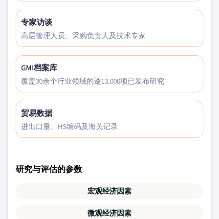
专家访谈
高层管理人员、采购负责人及技术专家
GMI档案库
覆盖30余个行业领域的逶13,000项已发布研究
贸易数据
进出口量、HS编码及海关记录
研究与评估的参数
宏观经济因素
微观经济因素