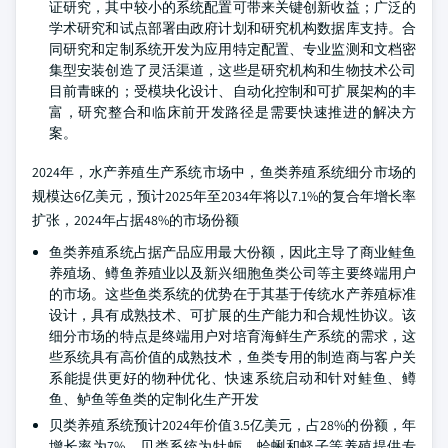
证研究，其中较小的系统配置可带来关键创新收益；广泛的
学术研究和试点部署由政府计划和研究机构数据库支持。合
同研究和定制系统开发为应用特定配置、专业监测和文档密
集型安装创造了灵活渠道，这些是研究机构和生物技术公司
目前青睐的；受模块化设计、自动化控制和可扩展架构的丰
富，研究整合和临床前开发路径是需要快速推进的解决方
案。
2024年，水产养殖生产系统市场中，鱼类养殖系统细分市场的
规模达6亿美元，预计2025年至2034年将以7.1%的复合年增长率
扩张，2024年占据48%的市场份额
鱼类养殖系统占据产品应用最大份额，因此主导了商业鲑鱼
养殖场、鳟鱼养殖业以及新兴细胞鱼类公司等主要终端用户
的市场。这些鱼类系统的优势在于其基于传统水产养殖标准
设计，具有成熟技术、可扩展的生产能力和合规性协议。该
细分市场的特点是终端用户对培育海鲜生产系统的需求，这
些系统具有高价值的成熟技术，鱼类专用的制造商与客户关
系能提供更好的物种优化、快速系统启动和针对鲑鱼、鳟
鱼、鲈鱼等鱼类的定制化生产开发
贝类养殖系统预计2024年价值3.5亿美元，占28%的份额，年
增长率为7%。贝类系统为牡蛎、蛤蜊和蛏子等养殖提供专