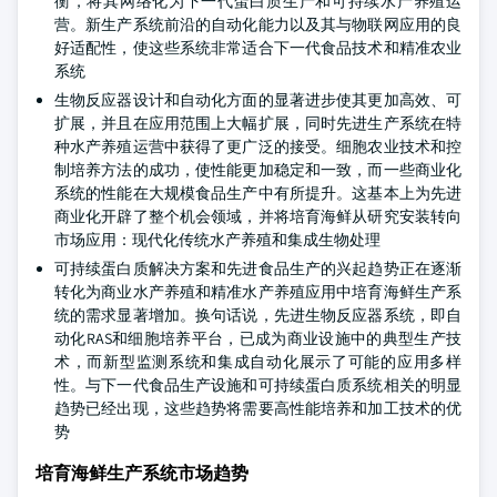
衡，将其网络化为下一代蛋白质生产和可持续水产养殖运
营。新生产系统前沿的自动化能力以及其与物联网应用的良
好适配性，使这些系统非常适合下一代食品技术和精准农业
系统
生物反应器设计和自动化方面的显著进步使其更加高效、可
扩展，并且在应用范围上大幅扩展，同时先进生产系统在特
种水产养殖运营中获得了更广泛的接受。细胞农业技术和控
制培养方法的成功，使性能更加稳定和一致，而一些商业化
系统的性能在大规模食品生产中有所提升。这基本上为先进
商业化开辟了整个机会领域，并将培育海鲜从研究安装转向
市场应用：现代化传统水产养殖和集成生物处理
可持续蛋白质解决方案和先进食品生产的兴起趋势正在逐渐
转化为商业水产养殖和精准水产养殖应用中培育海鲜生产系
统的需求显著增加。换句话说，先进生物反应器系统，即自
动化RAS和细胞培养平台，已成为商业设施中的典型生产技
术，而新型监测系统和集成自动化展示了可能的应用多样
性。与下一代食品生产设施和可持续蛋白质系统相关的明显
趋势已经出现，这些趋势将需要高性能培养和加工技术的优
势
培育海鲜生产系统市场趋势