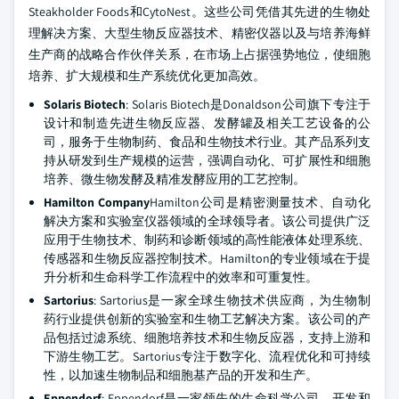
Steakholder Foods和CytoNest。这些公司凭借其先进的生物处
理解决方案、大型生物反应器技术、精密仪器以及与培养海鲜
生产商的战略合作伙伴关系，在市场上占据强势地位，使细胞
培养、扩大规模和生产系统优化更加高效。
Solaris Biotech
: Solaris Biotech是Donaldson公司旗下专注于
设计和制造先进生物反应器、发酵罐及相关工艺设备的公
司，服务于生物制药、食品和生物技术行业。其产品系列支
持从研发到生产规模的运营，强调自动化、可扩展性和细胞
培养、微生物发酵及精准发酵应用的工艺控制。
Hamilton Company
Hamilton公司是精密测量技术、自动化
解决方案和实验室仪器领域的全球领导者。该公司提供广泛
应用于生物技术、制药和诊断领域的高性能液体处理系统、
传感器和生物反应器控制技术。Hamilton的专业领域在于提
升分析和生命科学工作流程中的效率和可重复性。
Sartorius
: Sartorius是一家全球生物技术供应商，为生物制
药行业提供创新的实验室和生物工艺解决方案。该公司的产
品包括过滤系统、细胞培养技术和生物反应器，支持上游和
下游生物工艺。Sartorius专注于数字化、流程优化和可持续
性，以加速生物制品和细胞基产品的开发和生产。
Eppendorf
: Eppendorf是一家领先的生命科学公司，开发和