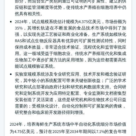
部分，而混合生产类别则通过可证明的可扩展性、建立的供
应链和监管清晰度等优势，使传统水产养殖在细胞培养中仍
然具有相关性。
2024年，试点规模系统估计规模为4.375亿美元，市场份额为
35%，其增长轨迹在不断发展的食品技术市场中得到了加
强，以实现先进工艺验证和商业化准备。生产系统如模块化
RAS和试点生物反应器具有优异的可扩展性测试特性，同时
保持成本效益，非常适合技术验证、流程优化和监管审批应
用。这一领域受益于细胞农业、传统水产养殖现代化和集成
生物加工中逐步扩展方法的采用增加，因为这些都需要高性
能试点规模验证系统。
实验室规模系统涉及专业研究应用、技术开发和概念验证研
究，其中较小的系统配置可带来关键创新收益；广泛的学术
研究和试点部署由政府计划和研究机构数据库支持。合同研
究和定制系统开发为应用特定配置、专业监测和文档密集型
安装创造了灵活渠道，这些是研究机构和生物技术公司日益
需要的；受模块化设计、自动化控制和可扩展架构的青睐，
研究整合和临床前开发路径得到增强。
2024年，培养海鲜生产系统市场中半自动化系统细分市场价值
为4.75亿美元，预计在2025年至2034年期间以7.1%的复合年增