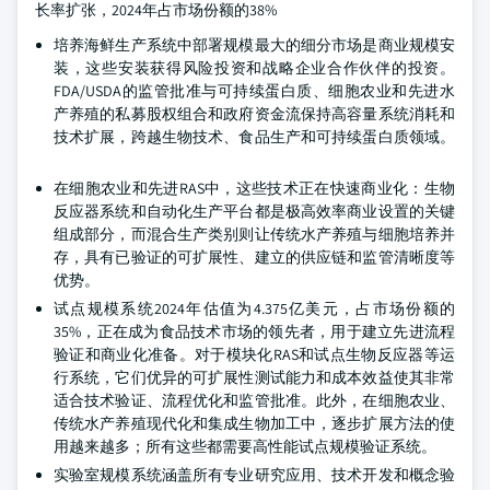
长率扩张，2024年占市场份额的38%
培养海鲜生产系统中部署规模最大的细分市场是商业规模安
装，这些安装获得风险投资和战略企业合作伙伴的投资。
FDA/USDA的监管批准与可持续蛋白质、细胞农业和先进水
产养殖的私募股权组合和政府资金流保持高容量系统消耗和
技术扩展，跨越生物技术、食品生产和可持续蛋白质领域。
在细胞农业和先进RAS中，这些技术正在快速商业化：生物
反应器系统和自动化生产平台都是极高效率商业设置的关键
组成部分，而混合生产类别则让传统水产养殖与细胞培养并
存，具有已验证的可扩展性、建立的供应链和监管清晰度等
优势。
试点规模系统2024年估值为4.375亿美元，占市场份额的
35%，正在成为食品技术市场的领先者，用于建立先进流程
验证和商业化准备。对于模块化RAS和试点生物反应器等运
行系统，它们优异的可扩展性测试能力和成本效益使其非常
适合技术验证、流程优化和监管批准。此外，在细胞农业、
传统水产养殖现代化和集成生物加工中，逐步扩展方法的使
用越来越多；所有这些都需要高性能试点规模验证系统。
实验室规模系统涵盖所有专业研究应用、技术开发和概念验