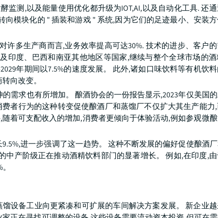
监测,以及能量使用优化都升级为IOT,AI,以及自动化工具. 还
向模块化的 " 插装和游戏 " 系统,因为它们的足迹最小、安装
,对许多生产商而言,业务效率提高可达30%. 技术的进步、客户
以及印度、巴西和南亚其他地区等国家,继续与整个全球市场的
-2029年期间以7.5%的速度发展。 此外,诸如口味饮料等有机饮
商转向改变。
的需求也有所增加。 酿酒协会的一份报告显示,2023年仅美国
 消费者行为的这种转变促使酿酒厂和蒸馏厂不仅扩大其生产能力
外,随着可支配收入的增加,消费者更倾向于体验活动,例如参观微
)增长9.5%,进一步强调了这一趋势。 这种不断发展的偏好促使酿酒
的中产阶级正在推动酒精饮料部门的显著增长。 例如,在印度,
%。
蒸馏设备工业向更紧凑和可扩展的车间解决方案发展。 新企业越
业家正在寻找可调整的设备,这些设备需要流动资本投资,但可在