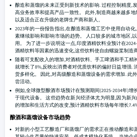
酿造和蒸馏的未来正受到新技术的影响. 过程控制精度,发酵
高业务效率和提高产品一致性。 此外,制造商越来越多地转
以及适合正在升级的老牌生产商和新人。
2023年的一份报告指出,在酿造和蒸馏工艺中使用自动化
素继续影响和影响市场的趋势。 人口较多的城市地区,
用。 为了进一步说明这一点,印度酒精饮料业预计在2024
酒精饮料等因素的迅速变化,这些饮料使自由螺旋桨制造
随着可支配收入的增加,对酒精饮料、手工啤酒和手工精神
就增长了8%,反映出消费者对优质饮料的偏好日益增强.
货多样化。 因此,对高级酿造和蒸馏设备的需求增加. 此
尝活动。
例如,全球微型酿酒市场预计在预测期间(2025-2034年
于现代设备。 这些趋势在新兴经济体尤为明显,因为新兴
的增加和生活方式的改变,预计酒精饮料市场每年增长7.4
酿酒和蒸馏设备市场趋势
对新的小型工艺酿造厂和蒸馏厂的需求正在推动酿造和
其较小生产量的快速安装、低成本模块化系统。 当地企