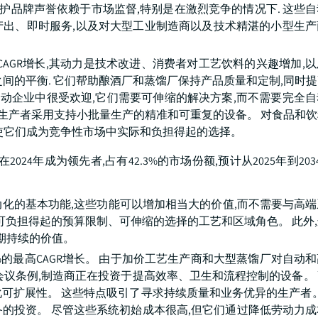
维护品牌声誉依赖于市场监督,特别是在激烈竞争的情况下. 这些
产出、即时服务,以及对大型工业制造商以及技术精湛的小型生产
CAGR增长,其动力是技术改进、消费者对工艺饮料的兴趣增加,
间的平衡. 它们帮助酿酒厂和蒸馏厂保持产品质量和定制,同时
启动企业中很受欢迎,它们需要可伸缩的解决方案,而不需要完全
励生产者采用支持小批量生产的精准和可重复的设备。 对食品和
使它们成为竞争性市场中实际和负担得起的选择。
4年成为领先者,占有42.3%的市场份额,预计从2025年到2034
化的基本功能,这些功能可以增加相当大的价值,而不需要与高
可负担得起的预算限制、可伸缩的选择的工艺和区域角色。 此外
期持续的价值。
7.2%的最高CAGR增长。 由于加价工艺生产商和大型蒸馏厂对自动
会议条例,制造商正在投资于提高效率、卫生和流程控制的设备。
可扩展性。 这些特点吸引了寻求持续质量和业务优异的生产者。
的投资。 尽管这些系统初始成本很高,但它们通过降低劳动力