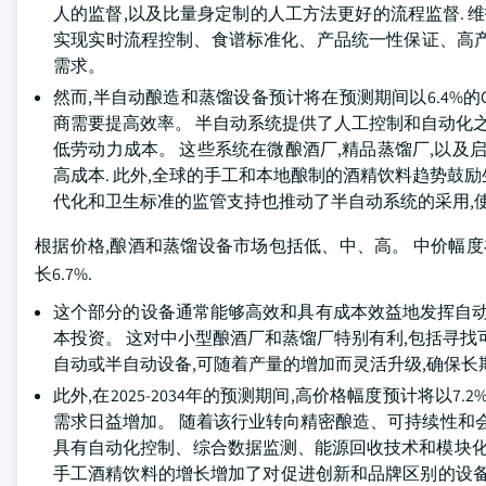
人的监督,以及比量身定制的人工方法更好的流程监督. 
实现实时流程控制、食谱标准化、产品统一性保证、高
需求。
然而,半自动酿造和蒸馏设备预计将在预测期间以6.4%的
商需要提高效率。 半自动系统提供了人工控制和自动化之
低劳动力成本。 这些系统在微酿酒厂,精品蒸馏厂,以及
高成本. 此外,全球的手工和本地酿制的酒精饮料趋势鼓
代化和卫生标准的监管支持也推动了半自动系统的采用,
根据价格,酿酒和蒸馏设备市场包括低、中、高。 中价幅度在202
长6.7%.
这个部分的设备通常能够高效和具有成本效益地发挥自动
本投资。 这对中小型酿酒厂和蒸馏厂特别有利,包括寻找
自动或半自动设备,可随着产量的增加而灵活升级,确保长
此外,在2025-2034年的预测期间,高价格幅度预计将以
需求日益增加。 随着该行业转向精密酿造、可持续性和
具有自动化控制、综合数据监测、能源回收技术和模块化
手工酒精饮料的增长增加了对促进创新和品牌区别的设备