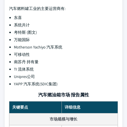
汽车燃料罐工业的主要运营商有:
东喜
系统共计
考特斯 (图文)
万能国际
Motherson Yachiyo 汽车系统
可移动性
南苏丹 持有量
TI 流体系统
Unipres公司
YAPP 汽车系统(SDIC集团)
汽车燃油箱市场 报告属性
关键要点
详细信息
市场规模与增长