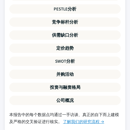
PESTLE分析
竞争标杆分析
供需缺口分析
定价趋势
SWOT分析
并购活动
投资与融资格局
公司概况
本报告中的每个数据点均通过一手访谈、真正的自下而上建模
及严格的交叉验证进行核实。
了解我们的研究流程 →