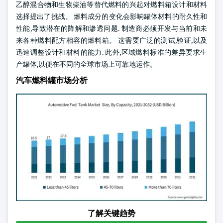
乙醇混合物和生物柴油等替代燃料的兴起对燃料箱设计和材料
选择提出了挑战。 燃料成分的变化会影响罐体材料的耐久性和
性能,导致潜在的降解和渗透问题. 制造商必须开发与当前和未
来各种燃料配方相容的燃料箱。 这需要广泛的测试,验证,以及
迅速调整设计和材料的能力. 此外,区域燃料标准的差异要求生
产罐体,以便在不同的全球市场上可靠地运作。
汽车燃料罐市场分析
了解关键趋势