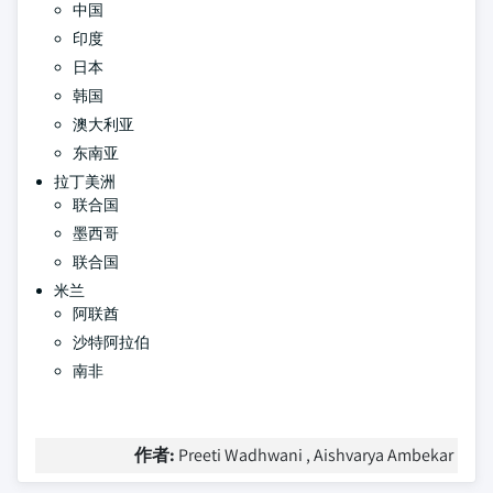
中国
印度
日本
韩国
澳大利亚
东南亚
拉丁美洲
联合国
墨西哥
联合国
米兰
阿联酋
沙特阿拉伯
南非
作者:
Preeti Wadhwani , Aishvarya Ambekar