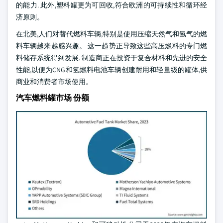
的能力. 此外,塑料罐更为可回收,符合欧洲的可持续性和循环经
济原则。
在北美,人们对替代燃料车辆,特别是使用压缩天然气和氢气的燃
料车辆越来越感兴趣。 这一趋势正导致这些高压燃料的专门燃
料储存系统得到发展. 制造商正在投资于复合材料和先进的安全
性能,以便为CNG和氢燃料电池车辆创建耐用和轻量级的罐体,供
商业和消费者市场使用。
汽车燃料罐市场 份额