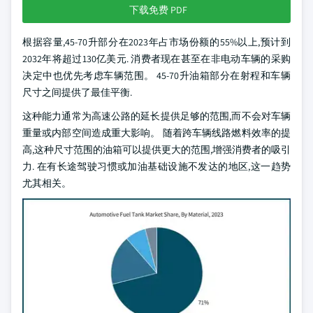
下载免费 PDF
根据容量,45-70升部分在2023年占市场份额的55%以上,预计到
2032年将超过130亿美元. 消费者现在甚至在非电动车辆的采购
决定中也优先考虑车辆范围。 45-70升油箱部分在射程和车辆
尺寸之间提供了最佳平衡.
这种能力通常为高速公路的延长提供足够的范围,而不会对车辆
重量或内部空间造成重大影响。 随着跨车辆线路燃料效率的提
高,这种尺寸范围的油箱可以提供更大的范围,增强消费者的吸引
力. 在有长途驾驶习惯或加油基础设施不发达的地区,这一趋势
尤其相关。