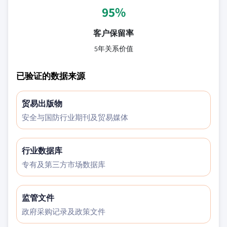
95%
客户保留率
5年关系价值
已验证的数据来源
贸易出版物
安全与国防行业期刊及贸易媒体
行业数据库
专有及第三方市场数据库
监管文件
政府采购记录及政策文件