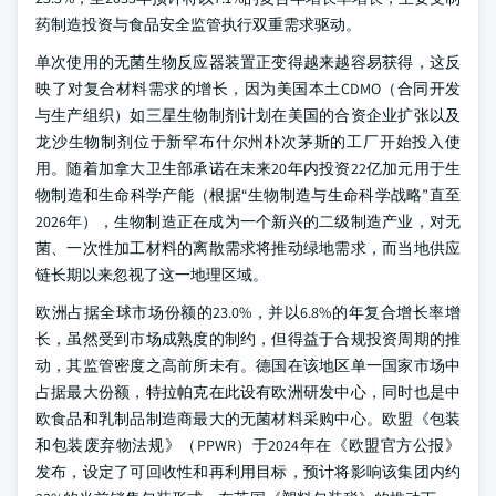
药制造投资与食品安全监管执行双重需求驱动。
单次使用的无菌生物反应器装置正变得越来越容易获得，这反
映了对复合材料需求的增长，因为美国本土CDMO（合同开发
与生产组织）如三星生物制剂计划在美国的合资企业扩张以及
龙沙生物制剂位于新罕布什尔州朴次茅斯的工厂开始投入使
用。随着加拿大卫生部承诺在未来20年内投资22亿加元用于生
物制造和生命科学产能（根据“生物制造与生命科学战略”直至
2026年），生物制造正在成为一个新兴的二级制造产业，对无
菌、一次性加工材料的离散需求将推动绿地需求，而当地供应
链长期以来忽视了这一地理区域。
欧洲占据全球市场份额的23.0%，并以6.8%的年复合增长率增
长，虽然受到市场成熟度的制约，但得益于合规投资周期的推
动，其监管密度之高前所未有。德国在该地区单一国家市场中
占据最大份额，特拉帕克在此设有欧洲研发中心，同时也是中
欧食品和乳制品制造商最大的无菌材料采购中心。欧盟《包装
和包装废弃物法规》（PPWR）于2024年在《欧盟官方公报》
发布，设定了可回收性和再利用目标，预计将影响该集团内约