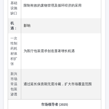
基础
限制有效的废物管理及循环经济的采用
设施
缺口
机
影响
遇：
一次
性制
药耗
为医疗包装需求创造显著增长机遇
材体
积扩
张
新兴
市场
常温
通过延长保质期无需冷藏，扩大市场覆盖范围
包装
渗透
市场领导者 (2025)