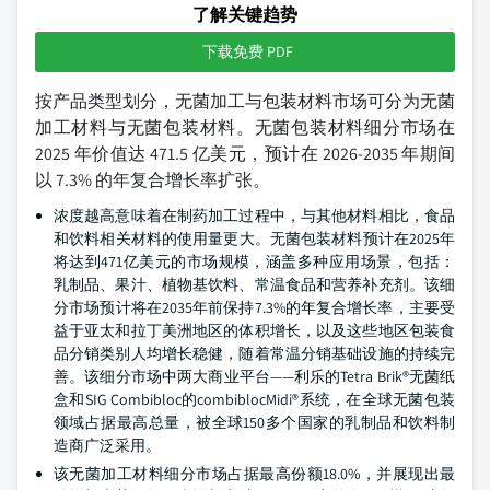
了解关键趋势
下载免费 PDF
按产品类型划分，无菌加工与包装材料市场可分为无菌
加工材料与无菌包装材料。无菌包装材料细分市场在
2025 年价值达 471.5 亿美元，预计在 2026-2035 年期间
以 7.3% 的年复合增长率扩张。
浓度越高意味着在制药加工过程中，与其他材料相比，食品
和饮料相关材料的使用量更大。无菌包装材料预计在2025年
将达到471亿美元的市场规模，涵盖多种应用场景，包括：
乳制品、果汁、植物基饮料、常温食品和营养补充剂。该细
分市场预计将在2035年前保持7.3%的年复合增长率，主要受
益于亚太和拉丁美洲地区的体积增长，以及这些地区包装食
品分销类别人均增长稳健，随着常温分销基础设施的持续完
善。该细分市场中两大商业平台——利乐的Tetra Brik®无菌纸
盒和SIG Combibloc的combiblocMidi®系统，在全球无菌包装
领域占据最高总量，被全球150多个国家的乳制品和饮料制
造商广泛采用。
该无菌加工材料细分市场占据最高份额18.0%，并展现出最