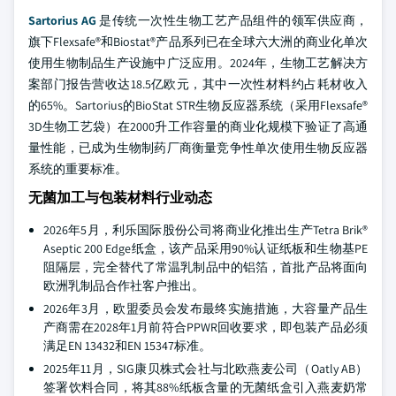
Sartorius AG
是传统一次性生物工艺产品组件的领军供应商，
旗下Flexsafe®和Biostat®产品系列已在全球六大洲的商业化单次
使用生物制品生产设施中广泛应用。2024年，生物工艺解决方
案部门报告营收达18.5亿欧元，其中一次性材料约占耗材收入
的65%。Sartorius的BioStat STR生物反应器系统（采用Flexsafe®
3D生物工艺袋）在2000升工作容量的商业化规模下验证了高通
量性能，已成为生物制药厂商衡量竞争性单次使用生物反应器
系统的重要标准。
无菌加工与包装材料行业动态
2026年5月，利乐国际股份公司将商业化推出生产Tetra Brik®
Aseptic 200 Edge纸盒，该产品采用90%认证纸板和生物基PE
阻隔层，完全替代了常温乳制品中的铝箔，首批产品将面向
欧洲乳制品合作社客户推出。
2026年3月，欧盟委员会发布最终实施措施，大容量产品生
产商需在2028年1月前符合PPWR回收要求，即包装产品必须
满足EN 13432和EN 15347标准。
2025年11月，SIG康贝株式会社与北欧燕麦公司（Oatly AB）
签署饮料合同，将其88%纸板含量的无菌纸盒引入燕麦奶常