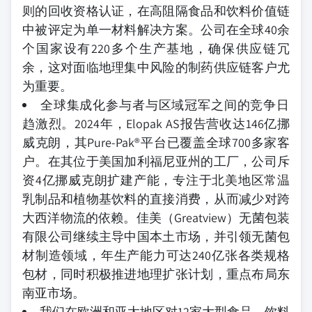
则的回收资格认证，在高阻隔食品和饮料价值链
中被评定为单一材料解决方案。公司在全球40余
个国家设有220多个生产基地，确保供应链冗
余，这对面临地理集中风险的制药供应链客户尤
为重要。
全球集成化参与者与区域冠军之间的竞争日
趋激烈。2024年，Elopak AS报告营收达146亿挪
威克朗，其Pure-Pak®平台已覆盖全球700多家客
户。在其位于美国加利福尼亚州的工厂，公司斥
资4亿挪威克朗扩建产能，专注于北美地区常温
乳制品和植物基饮料的直接消费，从而减少对跨
大西洋物流的依赖。佳美（Greatview）无菌包装
有限公司继续主导中国本土市场，并引领无菌包
材制造领域，年生产能力可达240亿张各类规格
包材，同时积极推进地理扩张计划，重点布局东
南亚市场。
我们在欧洲和亚太地区对12家大型食品、饮料