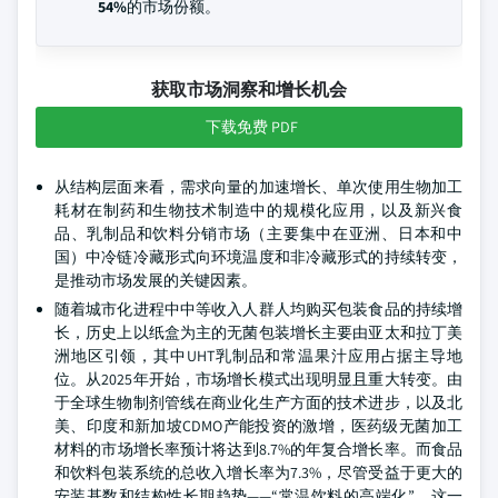
54%
的市场份额。
获取市场洞察和增长机会
下载免费 PDF
从结构层面来看，需求向量的加速增长、单次使用生物加工
耗材在制药和生物技术制造中的规模化应用，以及新兴食
品、乳制品和饮料分销市场（主要集中在亚洲、日本和中
国）中冷链冷藏形式向环境温度和非冷藏形式的持续转变，
是推动市场发展的关键因素。
随着城市化进程中中等收入人群人均购买包装食品的持续增
长，历史上以纸盒为主的无菌包装增长主要由亚太和拉丁美
洲地区引领，其中UHT乳制品和常温果汁应用占据主导地
位。从2025年开始，市场增长模式出现明显且重大转变。由
于全球生物制剂管线在商业化生产方面的技术进步，以及北
美、印度和新加坡CDMO产能投资的激增，医药级无菌加工
材料的市场增长率预计将达到8.7%的年复合增长率。而食品
和饮料包装系统的总收入增长率为7.3%，尽管受益于更大的
安装基数和结构性长期趋势——“常温饮料的高端化”，这一