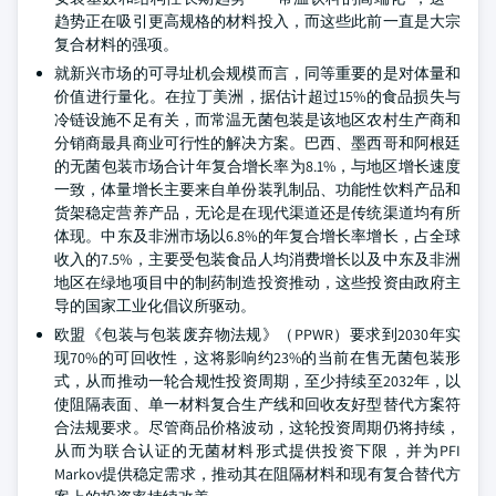
趋势正在吸引更高规格的材料投入，而这些此前一直是大宗
复合材料的强项。
就新兴市场的可寻址机会规模而言，同等重要的是对体量和
价值进行量化。在拉丁美洲，据估计超过15%的食品损失与
冷链设施不足有关，而常温无菌包装是该地区农村生产商和
分销商最具商业可行性的解决方案。巴西、墨西哥和阿根廷
的无菌包装市场合计年复合增长率为8.1%，与地区增长速度
一致，体量增长主要来自单份装乳制品、功能性饮料产品和
货架稳定营养产品，无论是在现代渠道还是传统渠道均有所
体现。中东及非洲市场以6.8%的年复合增长率增长，占全球
收入的7.5%，主要受包装食品人均消费增长以及中东及非洲
地区在绿地项目中的制药制造投资推动，这些投资由政府主
导的国家工业化倡议所驱动。
欧盟《包装与包装废弃物法规》（PPWR）要求到2030年实
现70%的可回收性，这将影响约23%的当前在售无菌包装形
式，从而推动一轮合规性投资周期，至少持续至2032年，以
使阻隔表面、单一材料复合生产线和回收友好型替代方案符
合法规要求。尽管商品价格波动，这轮投资周期仍将持续，
从而为联合认证的无菌材料形式提供投资下限，并为PFI
Markov提供稳定需求，推动其在阻隔材料和现有复合替代方