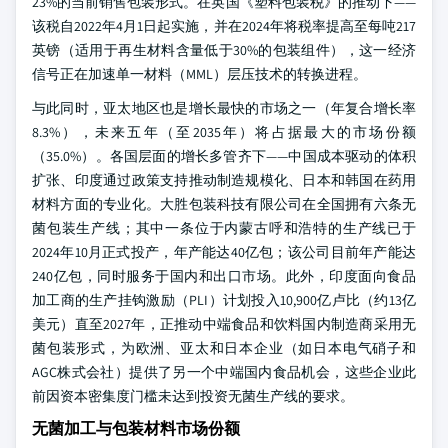
23%的当前销售包装形式。在英国《塑料包装税》的推动下——
该税自2022年4月1日起实施，并在2024年将税率提高至每吨217
英镑（适用于再生材料含量低于30%的包装组件），这一经济
信号正在加速单一材料（MML）层压技术的转换进程。
与此同时，亚太地区也是增长最快的市场之一（年复合增长率
8.3%），未来五年（至2035年）将占据最大的市场份额
（35.0%）。各国层面的增长多管齐下——中国成本驱动的体积
扩张、印度通过政策支持推动制造规模化、日本和韩国在药用
材料方面的专业化。大胜包装科技有限公司在全国拥有六条无
菌包装生产线；其中一条位于内蒙古呼和浩特的生产线已于
2024年10月正式投产，年产能达40亿包；该公司目前年产能达
240亿包，同时服务于国内和出口市场。此外，印度面向食品
加工商的生产挂钩激励（PLI）计划投入10,900亿卢比（约13亿
美元）直至2027年，正推动中端食品和饮料国内制造商采用无
菌包装形式，为欧洲、亚太和日本企业（如日本电气硝子和
AGC株式会社）提供了另一个中端国内食品机会，这些企业此
前因资本密集度门槛未达到投资无菌生产线的要求。
无菌加工与包装材料市场份额