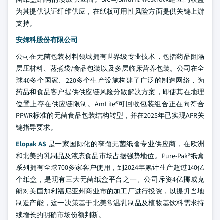
为其提供认证纤维供应，在纸板可用性风险方面提供关键上游
支持。
安姆科股份有限公司
公司在无菌包装材料领域拥有世界级专业技术，包括药品阻隔
层压材料、蒸煮袋/食品包装以及多层临床营养包装。公司在全
球40多个国家、220多个生产设施构建了广泛的制造网络，为
药品和食品客户提供供应链风险分散解决方案，即使其在地理
位置上存在供应链限制。AmLite®可回收包装组合正在向符合
PPWR标准的无菌食品包装结构转型，并在2025年已实现APR关
键指导要求。
Elopak AS
是一家国际化的窄颈无菌纸盒专业供应商，在欧洲
和北美的乳制品及液态食品市场占据强势地位。Pure-Pak®纸盒
系列拥有全球700多家客户使用，到2024年累计生产超过140亿
个纸盒，是现有三大无菌纸盒平台之一。公司斥资4亿挪威克
朗对美国加利福尼亚州商业市的加工厂进行投资，以提升当地
制造产能，这一决策基于北美常温乳制品及植物基饮料需求持
续增长的明确市场份额判断。