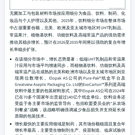
无菌加工与包装材料市场按应用细分为食品、饮料、制药、化
妆品与个人护理以及其他。2025年，饮料细分市场在整体市场
中占据重要份额，北美、欧洲及亚太城市地区对UHT乳制品、
常温果汁、植物基饮料、功能饮料及高端常温产品的强劲需求
推动其稳步增长，预计在2026至2035年间将以强劲的复合年增
长率稳步扩张。
在该细分市场中，增长态势显著：低端UHT乳制品和常温果
汁应用与市场平均增速同步，而植物基饮料、功能饮料及高
端常温产品在成熟的北美和欧洲市场以及亚太城市地区则呈
现两位数增长。Elopak AS公司的Pure-Pak®纸盒平台及
Greatview Aseptic Packaging Co. Ltd的EvoCarton™系列是高端
饮料中最主要的包装材料形式，其中Elopak AS公司在2024年
已在70多个国家年出货超过140亿个纸盒单位。饮料业务还
受益于各主要市场的监管导向，包括欧盟委员会的“从农场
到餐桌”战略，该战略明确强调减少食品损失并支持延长保
质期的包装技术。
增长最快的主要应用领域是制药，其市场份额稳固且复合年
增长率最高，主要受生物制剂生产、疫苗制造、临床试验供