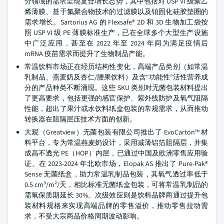
分领域的需求呈现复合增长态势，其中包括对 USP VI 级聚乙
烯薄膜、基于氟聚合物技术的过滤膜以及铂固化硅胶垫圈的
需求增长。Sartorius AG 的 Flexsafe® 2D 和 3D 生物加工袋按
照 USP VI 级 PE 薄膜标准生产，已在全球多个大型生产设施
中广泛应用，甚至在 2022 年至 2024 年间为满足疫情后
mRNA 疫苗需求而提升了生物制品产能。
常温饮料市场正在经历结构性变化，高端产品类别（如常温
乳制品、燕麦奶及杏仁/腰果饮料）及含“功能性”活性营养成
分的产品种类不断涌现。这些 SKU 类别对无菌包装材料提出
了更高要求，包括更强的感官保护、紫外线防护及氧气阻隔
性能，超出了果汁或水饮料纸盒包装的常规需求，从而推动
转换器在阻隔层压技术方面的创新。
大观（Greatview）无菌包装有限公司推出了 EvoCarton™ 材
料平台，专为常温燕麦奶设计，采用减薄铝箔阻隔层，并集
成高不透光 PE（HOP）内层，已通过中国及欧洲零售应用验
证。在 2023-2024 年北欧市场，Elopak AS 推出了 Pure-Pak®
Sense 无菌纸盒，助力常温乳制品包装，其氧气透过率低于
0.5 cm³/m²/天，相比标准无菌纸盒包装，可将常温乳制品的
需氧保质期延长 30%。次级效应则是饮料品牌商通过提升包
装材料规格来实现高端品牌的零售溢价，推动零售拉动需
求，不受大宗商品价格周期波动影响。