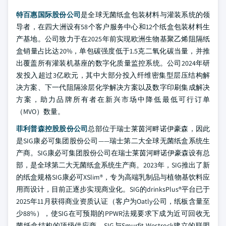
特百惠国际股份公司
是全球无菌纸盒包装材料与灌装系统的领
导者，在四大洲设有58个客户服务中心和12个纸盒包装材料生
产基地。公司致力于在2025年前实现欧洲生物基聚乙烯阻隔纸
盒销量占比达20%，单包碳强度低于1.5克二氧化碳当量，并推
出覆盖所有灌装机基座的数字化质量监控系统。公司2024年研
发投入超过3亿欧元，其中大部分投入纤维密集型层压结构解
决方案、下一代阻隔涂层化学解决方案以及数字印刷集成解决
方案，助力品牌所有者在新兴市场中降低最低可行订单
（MVO）数量。
菲利普森控股股份公司
总部位于瑞士莱茵河畔诺伊豪森，因此
是SIG康必可集团股份公司——瑞士第二大全球无菌纸盒系统生
产商。SIG康必可集团股份公司在瑞士莱茵河畔诺伊豪森设有总
部，是全球第二大无菌纸盒系统生产商。2023年，SIG推出了新
的纸盒规格SIG康必可XSlim®，专为高端乳制品与植物基饮料应
用而设计，目前正逐步实现商业化。SIG的drinksPlus®平台已于
2025年11月获得商业资质认证（客户为Oatly公司，纸板含量至
少88%），使SIG在可预期的PPWR法规要求下成为近可回收无
菌纸盒结构的顶级供应商。SIG与Smurfit Westrock建立的联盟