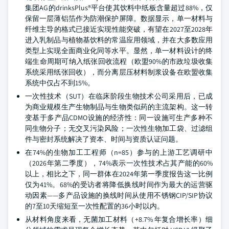
集团AG的drinksPlus®平台使其饮料中纸板含量超过88%，仅
保留一层薄铝箔作为防潮保护屏障。数据显示，单一材料与
纤维主导的格式已接近实现性能突破，有望在2027至2028年
进入乳制品与植物基饮料的常温应用领域，并在大多数应用
类型上实现全面商业化同等水平。显然，单一材料设计的终
端生命周期可纳入纸张回收流程（欧盟90%的市政垃圾收集
系统采用纸张回收），而分离层压材料制浆设备在欧盟收集
系统中仅占不到15%。
一次性技术（SUT）在临床阶段生物技术公司采用后，已成
为商业规模生产生物制品与生物类似药的主流架构。这一转
变基于多产品CDMO设施的经济性：同一设施可生产多种不
同生物分子；无交叉污染风险；一次性生物加工袋、过滤组
件与密封系统解决了资本、时间与资质认证问题。
在74%的生物加工工程师（n=85）参与的上游工艺调研中
（2026年第二季度），74%表示一次性技术占其产能的60%
以上，相比之下，同一群体在2024年第一季度报告这一比例
仅为41%。68%的受访者将降低换线时间作为最大的运营驱
动因素——多产品设施的换线时间从使用不锈钢CIP/SIP协议
的7至10天缩短至一次性配置的36小时以内。
从材料角度来看，无菌加工材料（+8.7% 年复合增长率）细