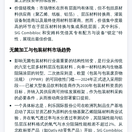
案上的投资率持续改善。
价值链视角：市场增长在所有层面均有体现，但不包括原材
料供应商（聚乙烯、纸板、铝箔）、层压材料转换商、灌装
设备制造商以及最终使用材料部署商。然而，价值集中度最
高的环节在于层压材料转换与集成系统层面，其中利乐、
SIG Combibloc 和安姆科凭借其专有配方与设备“锁定”特
性，展现出最佳价值。
无菌加工与包装材料市场趋势
影响无菌包装材料行业最重要的结构性转变，是行业从传统
的六至七层多材料层压包装材料，向单一材料结构与生物基
阻隔涂层的转型。二次效应则是，欧盟《包装与包装废弃物
法规》（PPWR）的可回收性门槛——2024年正式进入采用阶
段——已被大型食品饮料制造商作为2030年包装材料资质的
目标，并纳入其供应商可持续发展框架，作为包装材料采购
的必要条件，从而推动商业部署窗口提前。
一个具体标志是，利乐国际股份公司在欧洲乳制品生产基地
启动了其以甘蔗乙醇为原料的生物基聚乙烯阻隔材料商业试
验，并在氧气透过率与水分透过率测试中，其阻隔性能与铝
箔层压材料格式的氧气与水分阻隔性能相差不超过2%。从
北欧标签产品（如Oatly AB零售产品）开始，SIG Combibloc