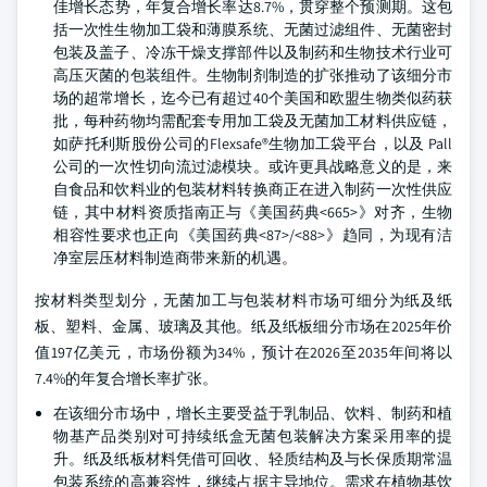
佳增长态势，年复合增长率达8.7%，贯穿整个预测期。这包
括一次性生物加工袋和薄膜系统、无菌过滤组件、无菌密封
包装及盖子、冷冻干燥支撑部件以及制药和生物技术行业可
高压灭菌的包装组件。生物制剂制造的扩张推动了该细分市
场的超常增长，迄今已有超过40个美国和欧盟生物类似药获
批，每种药物均需配套专用加工袋及无菌加工材料供应链，
如萨托利斯股份公司的Flexsafe®生物加工袋平台，以及 Pall
公司的一次性切向流过滤模块。或许更具战略意义的是，来
自食品和饮料业的包装材料转换商正在进入制药一次性供应
链，其中材料资质指南正与《美国药典<665>》对齐，生物
相容性要求也正向《美国药典<87>/<88>》趋同，为现有洁
净室层压材料制造商带来新的机遇。
按材料类型划分，无菌加工与包装材料市场可细分为纸及纸
板、塑料、金属、玻璃及其他。纸及纸板细分市场在2025年价
值197亿美元，市场份额为34%，预计在2026至2035年间将以
7.4%的年复合增长率扩张。
在该细分市场中，增长主要受益于乳制品、饮料、制药和植
物基产品类别对可持续纸盒无菌包装解决方案采用率的提
升。纸及纸板材料凭借可回收、轻质结构及与长保质期常温
包装系统的高兼容性，继续占据主导地位。需求在植物基饮