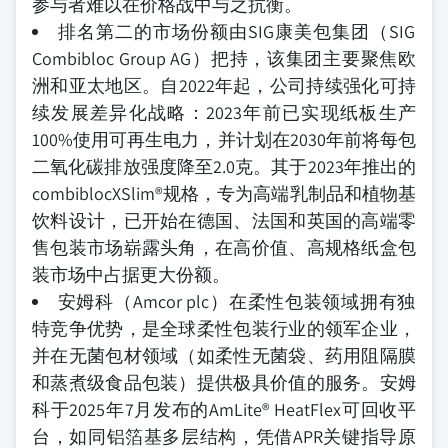
参与者难以在价格战中与之抗衡。
排名第二的市场份额由SIG康美包集团（SIG
Combibloc Group AG）把持，该集团主要聚焦欧
洲和亚太地区。自2022年起，公司持续强化可持
续发展差异化战略：2023年前已实现纸板生产
100%使用可再生电力，并计划在2030年前将每包
二氧化碳排放强度降至2.0克。其于2023年推出的
combiblocXSlim®规格，专为高端乳制品和植物基
饮料设计，已开始在德国、法国和英国的高端零
售包装市场崭露头角，在高价值、高规格纸盒包
装市场中占据更大份额。
安姆科（Amcor plc）在柔性包装领域拥有独
特竞争优势，是全球柔性包装行业的领军企业，
并在无菌包材领域（如柔性无菌袋、药用阻隔膜
和蒸煮级食品包装）提供极具价值的服务。安姆
科于2025年7月发布的AmLite® HeatFlex可回收平
台，如同铝箔基多层结构，凭借APR关键指导原