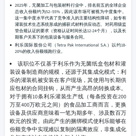
2025年，无菌加工与包装材料行业中，排名前五的全球企业
总收入份额约为52–55%，因此该市场可被视为中度集中。
这一集中度水平代表了竞争准入的主要结构性障碍，如专有
灌装技术生态系统形成的捕获式材料供应动态、对药用级监
管合规认证的要求（资格认证时间长达12-24个月），以及长
期客户关系下的包装设备与服务合同。
利乐国际股份公司（Tetra Pak International S.A.）以约18-
20%的收入份额领跑行业。
该职位不仅基于利乐作为无菌纸盒包材和灌
装设备制造商的规模，还源于其集成化模式：利
乐的灌装机被安装在客户现场，其使用与长期供
应包材的合同挂钩，从而产生高昂的转换成本。
对于拥有10条利乐灌装生产线（每条投资在200
万至400万欧元之间）的食品加工商而言，更换
设备及供应商意味着一笔为期多年、涉及数百万
欧元的投资。由此产生的捆绑模式使利乐能够在
份额竞争中实现难以复制的隔离效应，非集成化